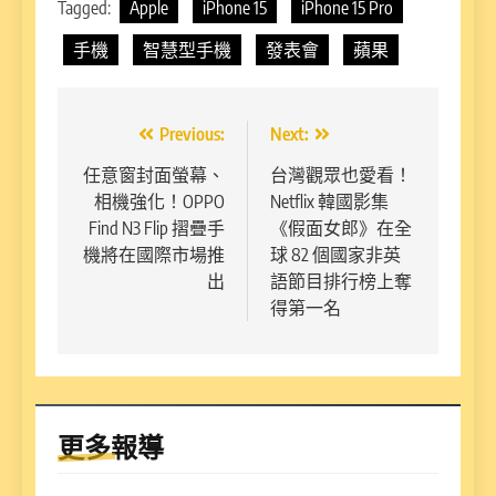
Tagged:
Apple
iPhone 15
iPhone 15 Pro
手機
智慧型手機
發表會
蘋果
文
Previous:
Next:
章
任意窗封面螢幕、
台灣觀眾也愛看！
相機強化！OPPO
Netflix 韓國影集
導
Find N3 Flip 摺疊手
《假面女郎》在全
覽
機將在國際市場推
球 82 個國家非英
出
語節目排行榜上奪
得第一名
更多報導