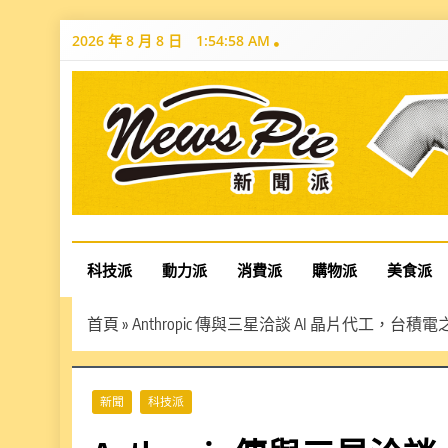
Skip
2026 年 8 月 8 日
1:54:59 AM
to
content
News Pie
最有料的新聞
科技派
動力派
消費派
購物派
美食派
首頁
»
Anthropic 傳與三星洽談 AI 晶片代工，
新聞
科技派