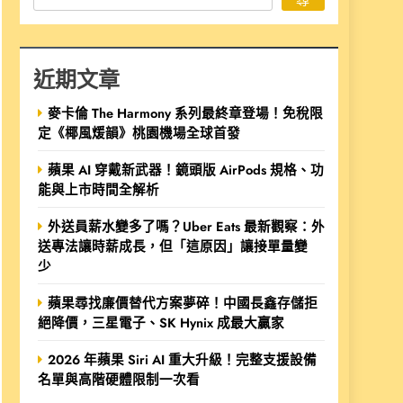
近期文章
麥卡倫 The Harmony 系列最終章登場！免稅限
定《椰風煖韻》桃園機場全球首發
蘋果 AI 穿戴新武器！鏡頭版 AirPods 規格、功
能與上市時間全解析
外送員薪水變多了嗎？Uber Eats 最新觀察：外
送專法讓時薪成長，但「這原因」讓接單量變
少
蘋果尋找廉價替代方案夢碎！中國長鑫存儲拒
絕降價，三星電子、SK Hynix 成最大贏家
2026 年蘋果 Siri AI 重大升級！完整支援設備
名單與高階硬體限制一次看