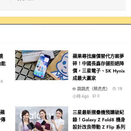
鏡
蘋果尋找廉價替代方案夢
功能
碎！中國長鑫存儲拒絕降
價，三星電子、SK Hynix
成最大贏家
16
跳跳虎（蔡虎虎）
18
小時 Ago
0
！蘋
三星最新摺疊機預購破紀
新傳
錄！Galaxy Z Fold8 機身
設計改良帶動 Z Flip 系列