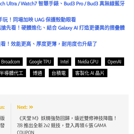
tch Ultra / Watch7 智慧手錶、Bud3 Pro / Bud3 真無線藍牙
艦開箱動手玩！同場加映 UAG 保護殼動眼看
lip6 摺疊旗艦搶先看！硬體進化、結合 Galaxy AI 打造更優異的摺疊體
p5 摺疊手機動眼看！效能更高、厚度更薄，耐用度也升級了
Broadcom
Google TPU
Intel
Nvidia GPU
OpenAI
半導體代工
博通
台積電
客製化 AI 晶片
us:
Next:
頭版
《天堂 M》妖精強勢回歸，遠近雙修神技降臨！
開發
7/8 推出全新 2v2 競技，登入再領 6 張 GAMA
COUPON