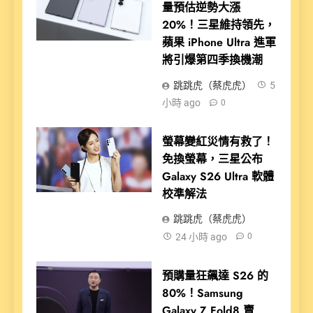
量預估逆勢大漲
20%！三星維持領先，
蘋果 iPhone Ultra 進軍
將引爆第四季換機潮
跳跳虎（蔡虎虎）
5
小時 ago
0
螢幕變紅災情有救了！
免換螢幕，三星公布
Galaxy S26 Ultra 軟體
校準解法
跳跳虎（蔡虎虎）
24 小時 ago
0
預購量狂飆達 S26 的
80%！Samsung
Galaxy Z Fold8 賣