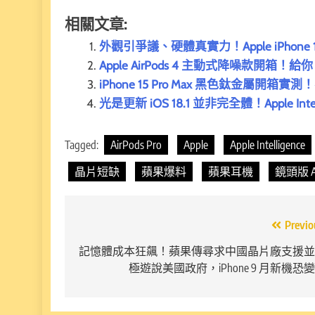
相關文章:
外觀引爭議、硬體真實力！Apple iPhone 
Apple AirPods 4 主動式降噪款開箱！給
iPhone 15 Pro Max 黑色鈦金屬
光是更新 iOS 18.1 並非完全體！Apple In
Tagged:
AirPods Pro
Apple
Apple Intelligence
晶片短缺
蘋果爆料
蘋果耳機
鏡頭版 Ai
文
Previo
章
記憶體成本狂飆！蘋果傳尋求中國晶片廠支援並
極遊說美國政府，iPhone 9 月新機恐
導
覽