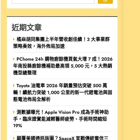
近期文章
橘焱胡同集團上半年營收創佳績！3 大事業群
策略奏效，海外佈局加速
PChome 24h 購物廚餘機買氣大增 7 成！2026
年南投縣廚餘機補助最高領 5,000 元，5 大熱銷
機型總整理
Toyota 油電車 2026 年銷量預估突破 500 萬
輛！續航力突破 1,000 公里的新一代鋰電池與固
態電池佈局全解析
測數據曝光！Apple Vision Pro 成為手術神助
手，臨床證實能減輕醫師疲勞、手術時間縮短
19%
顛覆美國通訊版圖？SpaceX 宣戰傳統電信三