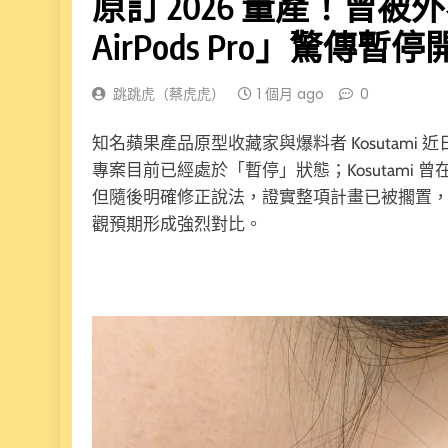
原訂 2026 量產！曾
AirPods Pro」驚傳暫
跳跳虎（蔡虎虎）
1 個月 ago
0
知名蘋果產品原型收藏家與爆料者 Kosutami 近
專案目前已經處於「暫停」狀態；Kosutami 曾
但隨後明確修正說法，證實整項計畫已被擱置
觀預期形成強烈對比。