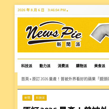
Skip
2026 年 8 月 6 日
3:46:05 PM
to
content
News Pie
最有料的新聞
科技派
動力派
消費派
購物派
美食派
首頁
»
原訂 2026 量產！曾被外界看好的蘋果「鏡頭版 A
新聞
科技派