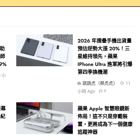
2026 年摺疊手機出貨量
神助
預估逆勢大漲 20%！三
醫師
星維持領先，蘋果
9%
IPhone Ultra 進軍將引爆
第四季換機潮
8 小
跳跳虎（蔡虎虎）
11
小時 Ago
0
 螢幕
蘋果 Apple 智慧眼鏡新
年紀
佈局！這不只是穿戴裝
置，更將成為下一個健康
追蹤神器