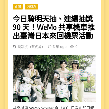
新聞
消費派
今日騎明天抽、連續抽獎
90 天！WeMo 共享機車推
出臺灣日本來回機票活動
跳跳虎（蔡虎虎）
3 年 ago
0
共享機車 WeMo Scooter 今（20）日宣布即日起