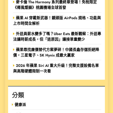
麥卡倫 The Harmony 系列最終章登場！免稅限定
《椰風煖韻》桃園機場全球首發
蘋果 AI 穿戴新武器！鏡頭版 AirPods 規格、功能與
上市時間全解析
外送員薪水變多了嗎？Uber Eats 最新觀察：外送專
法讓時薪成長，但「這原因」讓接單量變少
蘋果尋找廉價替代方案夢碎！中國長鑫存儲拒絕降
價，三星電子、SK Hynix 成最大贏家
2026 年蘋果 Siri AI 重大升級！完整支援設備名單
與高階硬體限制一次看
分類
健康派