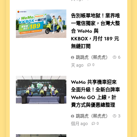
告別帳單地獄！業界唯
一電信獨家，台灣大整
合 WeMo 與
KKBOX，月付 189 元
無縫訂閱
跳跳虎（蔡虎虎）
6
天 ago
0
WeMo 共享機車迎來
全面升級！全新白牌車
WeMo GO 上線，計
費方式與優惠總整理
跳跳虎（蔡虎虎）
3
個月 ago
0