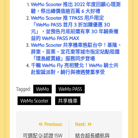
WeMo Scooter 推出 2022 年度回顧心理測
驗，祭出總價值逾百萬 6 大好禮
WeMo Scooter 推 TPASS 用戶限定
「WeMo PASS 首月 3 折加購優惠 30
元」，並預告月底前還有享 30 年騎乘權
益的 WeMo PASS MAX
WeMo Scooter 共享機車進駐台中！基隆、
屏東、苗栗、宜花東等城市指定站點租還
「環島縱貫線」服務同步登場
千輛 WeMo Fly 亮相雙北！WeMo 騎士共
赴聖誕派對，騎行與禮遇雙重享受
Tagged:
WeMo
WeMo PASS
WeMo Scooter
共享機車
文
Previous:
Next:
章
可選配 Qi 認證 15W
結合超長續航與