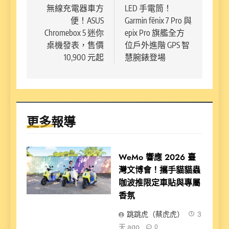
無線充電器車方
LED 手電筒！
導
便！ASUS
Garmin fēnix 7 Pro 與
覽
Chromebox 5 迷你
epix Pro 旗艦全方
桌機發表，售價
位戶外進階 GPS 智
10,900 元起
慧腕錶登場
更多報導
WeMo 響應 2026 臺
灣文博會！攜手貓貓蟲
咖波推限定車貼與專屬
香氛
跳跳虎（蔡虎虎）
3
天 ago
0