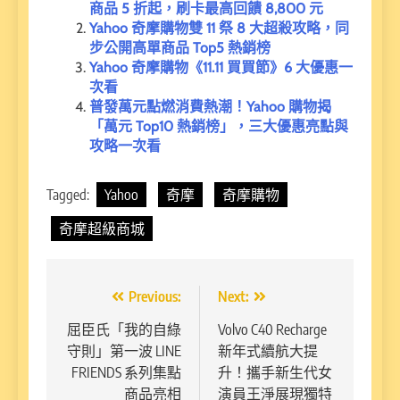
商品 5 折起，刷卡最高回饋 8,800 元
Yahoo 奇摩購物雙 11 祭 8 大超殺攻略，同
步公開高單商品 Top5 熱銷榜
Yahoo 奇摩購物《11.11 買買節》6 大優惠一
次看
普發萬元點燃消費熱潮！Yahoo 購物揭
「萬元 Top10 熱銷榜」，三大優惠亮點與
攻略一次看
Tagged:
Yahoo
奇摩
奇摩購物
奇摩超級商城
文
Previous:
Next:
章
屈臣氏「我的自綠
Volvo C40 Recharge
守則」第一波 LINE
新年式續航大提
導
FRIENDS 系列集點
升！攜手新生代女
覽
商品亮相
演員王淨展現獨特