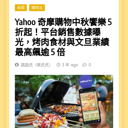
新聞
購物派
Yahoo 奇摩購物中秋饗樂 5
折起！平台銷售數據曝
光，烤肉食材與文旦業績
最高飆逾 5 倍
跳跳虎（蔡虎虎）
3 年 ago
0