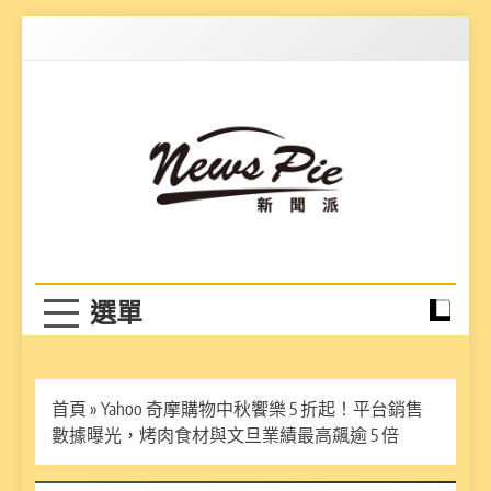
Skip
to
content
News Pie
最有料的新聞
首頁
»
Yahoo 奇摩購物中秋饗樂 5 折起！平台銷售
數據曝光，烤肉食材與文旦業績最高飆逾 5 倍