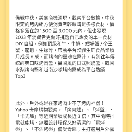
備戰中秋，美食商機湧現，觀察平台數據，中秋
限定的烤肉組方便消費者輕鬆購足多樣食材，價
格多落在約 1,500 至 3,000 元內，但也發現
2023 年消費者更偏好挑選自己想要的單一食材
DIY 自組，例如頂級和牛、牛排、鱈場蟹 / 帝王
蟹、龍蝦、生蠔等，帶動平台整體生鮮食品業績
月成長 6 成，而烤肉的靈魂在醬汁，有別往年傳
統經典口味烤肉醬，異國風的日式照燒醬、韓國
水梨烤肉醬和越南沙嗲烤肉醬成為平台熱銷
Top3！
此外，戶外或是在家烤肉少不了烤肉神器！
Yahoo 奇摩購物觀察，「烤肉爐」、「烤盤」、
「卡式爐」等近期業績成長近 3 倍，其中隨時插
電就能烤、無煙設計環保又好清潔的「電烤
盤」、「不沾烤盤」備受青睞；主打適用戶外露