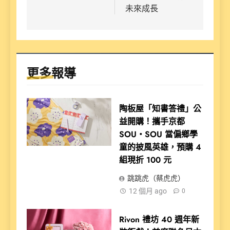
未來成長
更多報導
陶板屋「知書答禮」公
益開購！攜手京都
SOU・SOU 當偏鄉學
童的披風英雄，預購 4
組現折 100 元
跳跳虎（蔡虎虎）
12 個月 ago
0
Rivon 禮坊 40 週年新