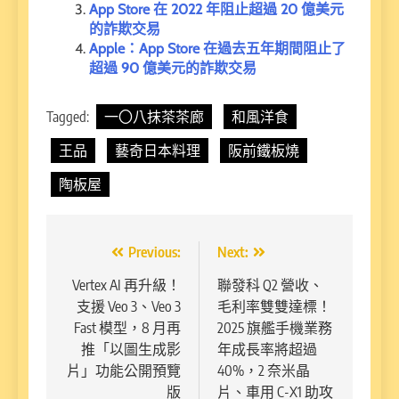
App Store 在 2022 年阻止超過 20 億美元
的詐欺交易
Apple：App Store 在過去五年期間阻止了
超過 90 億美元的詐欺交易
Tagged:
一〇八抹茶茶廊
和風洋食
王品
藝奇日本料理
阪前鐵板燒
陶板屋
文
Previous:
Next:
章
Vertex AI 再升級！
聯發科 Q2 營收、
支援 Veo 3、Veo 3
毛利率雙雙達標！
導
Fast 模型，8 月再
2025 旗艦手機業務
覽
推「以圖生成影
年成長率將超過
片」功能公開預覽
40%，2 奈米晶
版
片、車用 C-X1 助攻