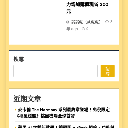
力鍋加購價現省 300
元
跳跳虎（蔡虎虎）
3
年 ago
0
搜尋
搜
尋
近期文章
麥卡倫 The Harmony 系列最終章登場！免稅限定
《椰風煖韻》桃園機場全球首發
蘋果 AI 穿戴新武器！鏡頭版 AirPods 規格、功能與