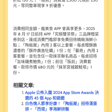
折抵 150 元；「阪前」消費滿 2,500 元現折 250
元，等同整單現享 9 折優惠。
消費相同金額，瘋美食 APP 會員享更多，2025
年 8 月 17 日前持 APP「究極雙茶祭」三品牌贈菜
券到店，達成消費門檻即享免費招待精緻海鮮小
點；「陶板屋」內用 2 客以上套餐，每桌贈酥脆
濃香的「酥炸廣島牡蠣」1 份；在「藝奇」內用 2
客套餐，並包含任一款抹茶聯名商品，每桌招待
「旨味磯煮鮑魚」1 份；前往「阪前」消費套
餐，款待市價 680 元的「抹茶宮城銀鮭塔」1
份。
相關文章:
Apple 公佈入圍 2024 App Store Awards 決
選的 45 個 App 和遊戲
白色情人節享好康！「陶板屋」招待漢堡
排，「西堤」享海鮮拼盤