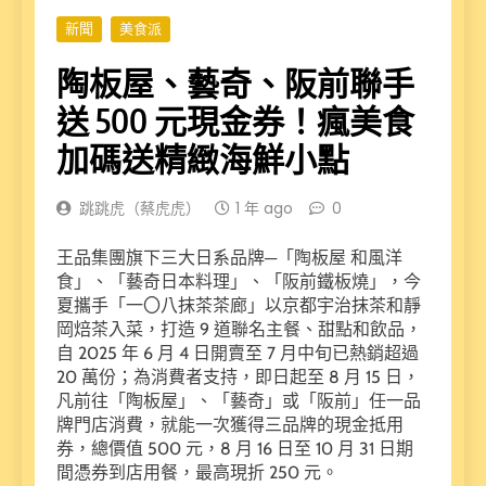
新聞
美食派
陶板屋、藝奇、阪前聯手
送 500 元現金券！瘋美食
加碼送精緻海鮮小點
跳跳虎（蔡虎虎）
1 年 ago
0
王品集團旗下三大日系品牌─「陶板屋 和風洋
食」、「藝奇日本料理」、「阪前鐵板燒」，今
夏攜手「一〇八抹茶茶廊」以京都宇治抹茶和靜
岡焙茶入菜，打造 9 道聯名主餐、甜點和飲品，
自 2025 年 6 月 4 日開賣至 7 月中旬已熱銷超過
20 萬份；為消費者支持，即日起至 8 月 15 日，
凡前往「陶板屋」、「藝奇」或「阪前」任一品
牌門店消費，就能一次獲得三品牌的現金抵用
券，總價值 500 元，8 月 16 日至 10 月 31 日期
間憑券到店用餐，最高現折 250 元。