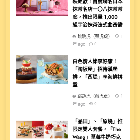
裝鉅獻！首度聯名日本
抹茶名店一〇八抹茶茶
廊，推出限量 1,000
組宇治抹茶法式曲奇餅
跳跳虎（蔡虎虎）
1
年 ago
0
白色情人節享好康！
「陶板屋」招待漢堡
排，「西堤」享海鮮拼
盤
跳跳虎（蔡虎虎）
1
年 ago
0
「品田」、「原燒」推
限定雙人套餐，「The
Wang」草莓牛奶巧克