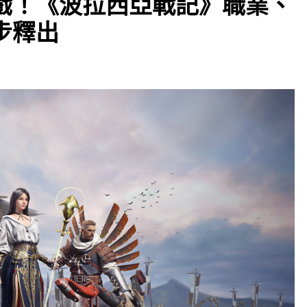
戲！《波拉西亞戰記》職業、
步釋出