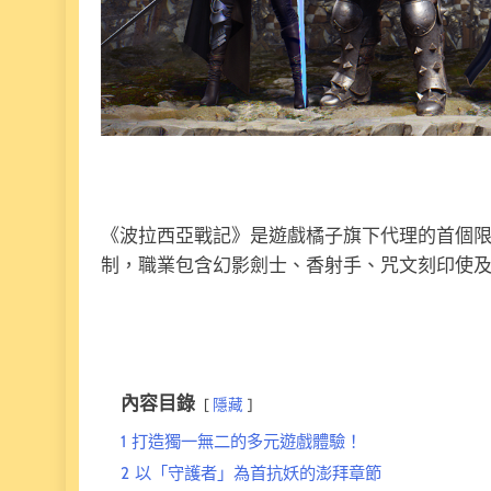
《波拉西亞戰記》是遊戲橘子旗下代理的首個
制，職業包含幻影劍士、香射手、咒文刻印使
內容目錄
隱藏
1
打造獨一無二的多元遊戲體驗！
2
以「守護者」為首抗妖的澎拜章節