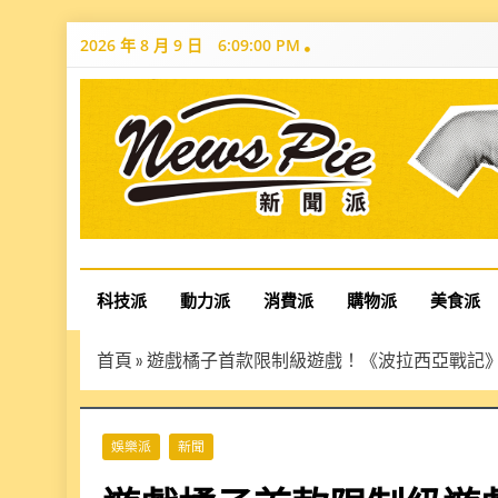
Skip
2026 年 8 月 9 日
6:09:01 PM
to
content
News Pie
最有料的新聞
科技派
動力派
消費派
購物派
美食派
首頁
»
遊戲橘子首款限制級遊戲！《波拉西亞戰記
娛樂派
新聞