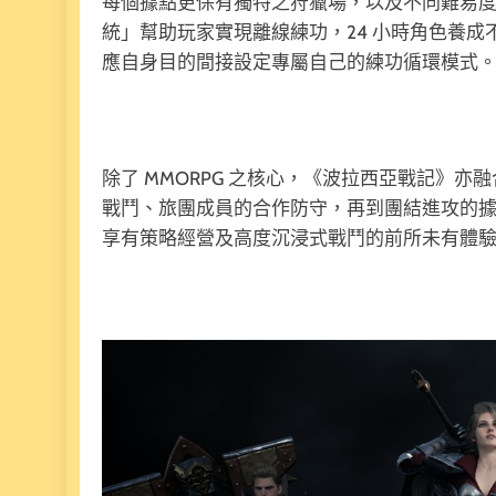
每個據點更保有獨特之狩獵場，以及不同難易度的
統」幫助玩家實現離線練功，24 小時角色養
應自身目的間接設定專屬自己的練功循環模式
除了 MMORPG 之核心，《波拉西亞戰記》亦
戰鬥、旅團成員的合作防守，再到團結進攻的
享有策略經營及高度沉浸式戰鬥的前所未有體