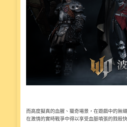
而高度擬真的血腥、獵奇場景，在遊戲中的無縫地
在激情的實時戰爭中得以享受血脈噴張的戮殺