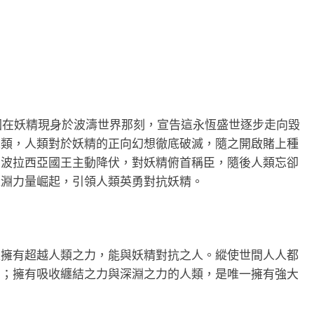
王國在妖精現身於波濤世界那刻，宣告這永恆盛世逐步走向毀
人類，人類對於妖精的正向幻想徹底破滅，隨之開啟賭上種
，波拉西亞國王主動降伏，對妖精俯首稱臣，隨後人類忘卻
深淵力量崛起，引領人類英勇對抗妖精。
是擁有超越人類之力，能與妖精對抗之人。縱使世間人人都
力；擁有吸收纏結之力與深淵之力的人類，是唯一擁有強大