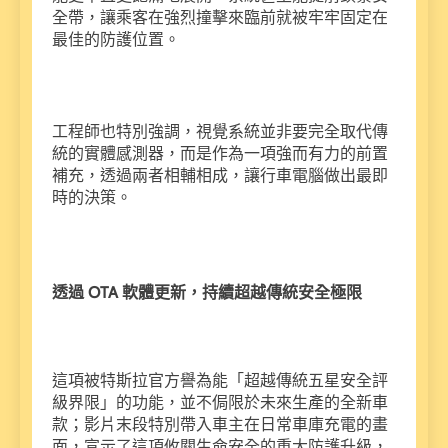
全帶，讓乘客在強烈撞擊來臨前就被牢牢固定在
最佳的防護位置。
工程師也特別強調，視覺系統並非要完全取代傳
統的實體感測器，而是作為一項強而有力的前置
補充，透過兩者相輔相成，讓行車電腦做出最即
時的決策。
透過 OTA 軟體更新，持續超越傳統安全極限
這項被特斯拉官方譽為能「超越傳統五星安全評
級界限」的功能，並不侷限於未來生產的全新車
款；影片末段特別帶入車主在日常車庫充電的畫
面，宣示了這項攸關生命安全的重大防護升級，