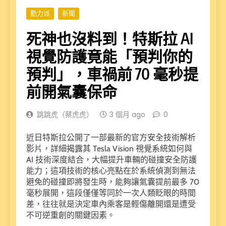
動力派
新聞
死神也沒料到！特斯拉 AI
視覺防護竟能「預判你的
預判」，車禍前 70 毫秒提
前開氣囊保命
跳跳虎（蔡虎虎）
3 個月 ago
0
近日特斯拉公開了一部最新的官方安全技術解析
影片，詳細揭露其 Tesla Vision 視覺系統如何與
AI 技術深度結合，大幅提升車輛的碰撞安全防護
能力；這項技術的核心亮點在於系統偵測到無法
避免的碰撞即將發生時，能夠讓氣囊提前最多 70
毫秒展開，這段僅僅等同於一次人類眨眼的時間
差，往往就是決定車內乘客是輕傷離開還是遭受
不可逆重創的關鍵因素。