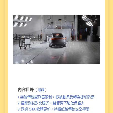
內容目錄
隱藏
1
突破傳統感測器限制，從被動承受轉為提前防禦
2
撞擊測試對比曝光，雙管齊下強化保護力
3
透過 OTA 軟體更新，持續超越傳統安全極限