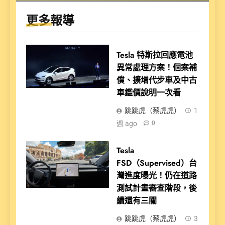
更多報導
Tesla 特斯拉回應電池
異常處理方案！個案補
償、擴增代步車及中古
車鑑價說明一次看
跳跳虎（蔡虎虎）
1
週 ago
0
Tesla
FSD（Supervised）台
灣進度曝光！仍在道路
測試計畫審查階段，後
續還有三關
跳跳虎（蔡虎虎）
3