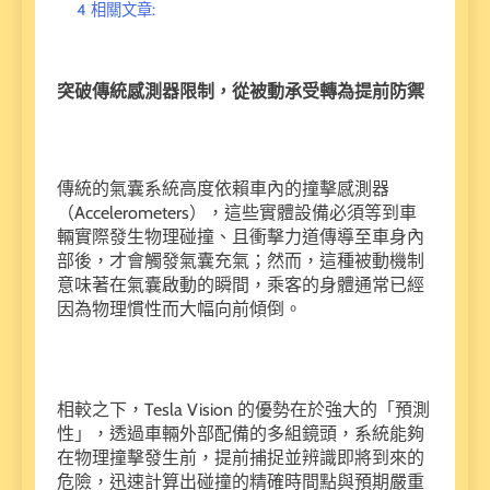
4
相關文章:
突破傳統感測器限制，從被動承受轉為提前防禦
傳統的氣囊系統高度依賴車內的撞擊感測器
（Accelerometers），這些實體設備必須等到車
輛實際發生物理碰撞、且衝擊力道傳導至車身內
部後，才會觸發氣囊充氣；然而，這種被動機制
意味著在氣囊啟動的瞬間，乘客的身體通常已經
因為物理慣性而大幅向前傾倒。
相較之下，Tesla Vision 的優勢在於強大的「預測
性」，透過車輛外部配備的多組鏡頭，系統能夠
在物理撞擊發生前，提前捕捉並辨識即將到來的
危險，迅速計算出碰撞的精確時間點與預期嚴重