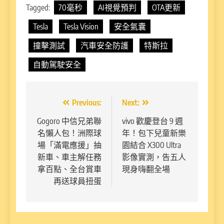
Tagged:
70毫秒
AI視覺預判
OTA更新
Tesla
Tesla Vision
安全氣囊
撞擊測試
汽車安全防護
特斯拉
自動駕駛安全
文
Previous:
Next:
章
Gogoro 中信兄弟聯
vivo 歡慶登台 9 週
名懶人包！洲際球
年！包下兒童新樂
導
場「滿電應援」抽
園結合 X300 Ultra
覽
新車、車主解任務
影像實測，告五人
拿百點、全台賞車
現身嗨翻全場
再送球員扭蛋