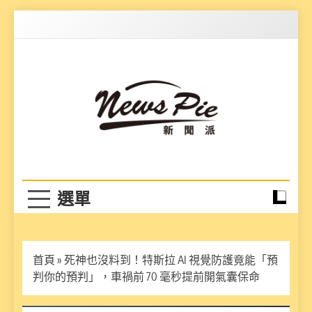
Skip
to
content
News Pie
最有料的新聞
首頁
»
死神也沒料到！特斯拉 AI 視覺防護竟能「預
判你的預判」，車禍前 70 毫秒提前開氣囊保命