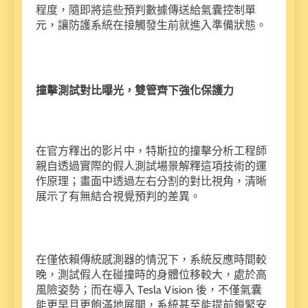
程度，隨即將這些預判數據傳送給氣囊控制單
元，讓防護系統在接觸發生前就進入準備狀態。
撞擊測試對比曝光，雙管齊下強化保護力
在官方釋出的影片中，特斯拉的撞擊分析工程師
親自透過實際的假人測試場景解釋這項技術的運
作原理；畫面中透過左右分割的對比視角，清晰
展示了有無結合視覺預判的差異。
在僅依賴傳統感測器的情況下，系統反應時間較
晚，測試假人在碰撞時的身體位移較大，處於高
風險姿勢；而在導入 Tesla Vision 後，不僅氣囊
能更早且更飽滿地展開，系統甚至能提前鎖緊安