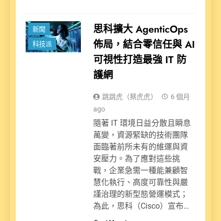
思科擴大 AgenticOps
新聞
佈局，結合零信任與 AI
科技派
可視性打造最強 IT 防
護網
跳跳虎（蔡虎虎）
6 個月
ago
隨著 IT 環境日益分散且瞬息
萬變，資源緊缺的技術團隊
面臨著前所未有的維運與資
安壓力。為了應對這些挑
戰，企業急需一種能兼顧智
慧化執行、高度可靠性與嚴
謹治理的新型態營運模式；
為此，思科（Cisco）宣布…