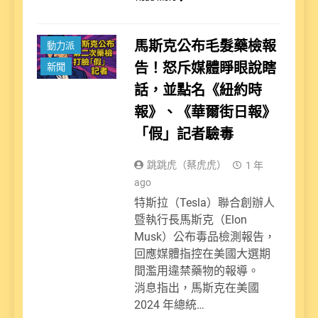
馬斯克公布毛髮藥檢報
動力派
告！怒斥媒體睜眼說瞎
新聞
話，並點名《紐約時
報》、《華爾街日報》
「假」記者驗毒
跳跳虎（蔡虎虎）
1 年
ago
特斯拉（Tesla）聯合創辦人
暨執行長馬斯克（Elon
Musk）公布毒品檢測報告，
回應媒體指控在美國大選期
間濫用違禁藥物的報導。
消息指出，馬斯克在美國
2024 年總統…