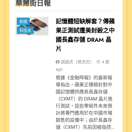
華爾街日報
記憶體短缺解套？傳蘋
新聞
果正測試遭美封殺之中
科技派
國長鑫存儲 DRAM 晶
片
跳跳虎（蔡虎虎）
4 週
ago
根據《金融時報》的最新報
導指出，蘋果正積極針對中
國記憶體供應商長鑫存儲
（CXMT）的 DRAM 晶片進
行測試，這些零組件未來預
計將專門應用於在中國市場
銷售的設備中；由於長鑫存
儲（CXMT）先前因被指控…