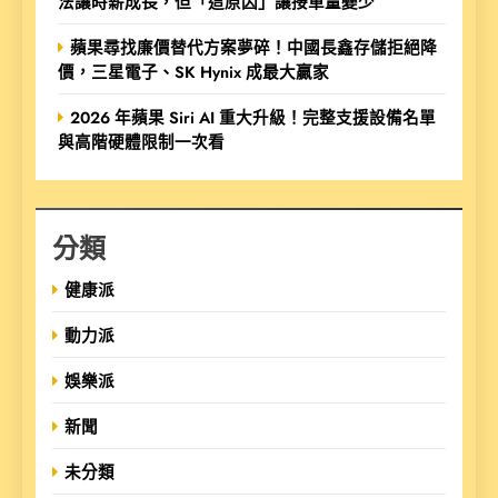
法讓時薪成長，但「這原因」讓接單量變少
蘋果尋找廉價替代方案夢碎！中國長鑫存儲拒絕降
價，三星電子、SK Hynix 成最大贏家
2026 年蘋果 Siri AI 重大升級！完整支援設備名單
與高階硬體限制一次看
分類
健康派
動力派
娛樂派
新聞
未分類