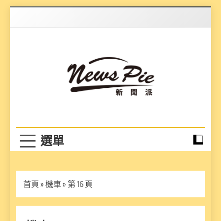
Skip
to
content
News Pie
最有料的新聞
首頁
»
機車
»
第 16 頁