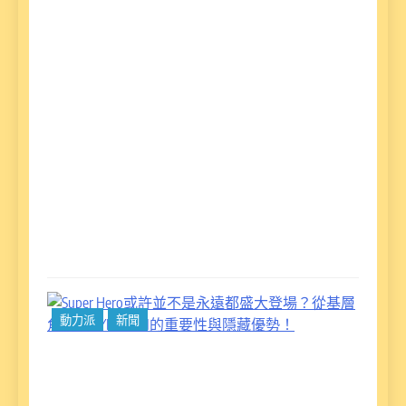
為
打
Ro
G
者
動
RC
Mo
實
得…
Rea
Su
動力派
新聞
He
許
是