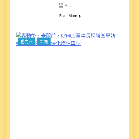
里。…
Read More
轟
動力派
新聞
後
蘭
K
董
柯
專
強
電
局
化