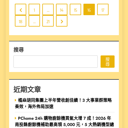
1
...
14
15
16
17
18
...
21
搜尋
搜
尋
近期文章
橘焱胡同集團上半年營收創佳績！3 大事業群策略
奏效，海外佈局加速
PChome 24h 購物廚餘機買氣大增 7 成！2026 年
南投縣廚餘機補助最高領 5,000 元，5 大熱銷機型總