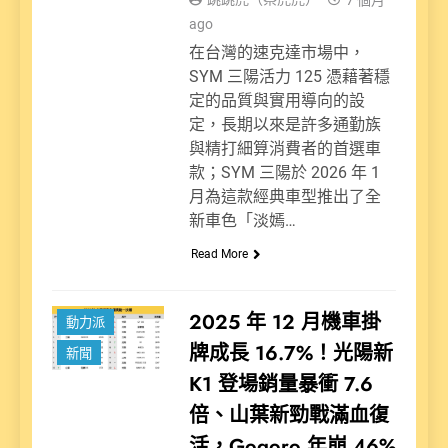
ago
在台灣的速克達市場中，
SYM 三陽活力 125 憑藉著穩
定的品質與實用導向的設
定，長期以來是許多通勤族
與精打細算消費者的首選車
款；SYM 三陽於 2026 年 1
月為這款經典車型推出了全
新車色「淡嫣…
Read More
2025 年 12 月機車掛
動力派
牌成長 16.7%！光陽新
新聞
K1 登場銷量暴衝 7.6
倍、山葉新勁戰滿血復
活，Gogoro 年崩 46%