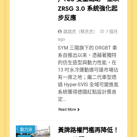
ZRSG 3.0 系統強化起
步反應
跳跳虎（蔡虎虎）
7 個月
ago
SYM 三陽旗下的 DRGBT 車
系自推出以來，憑藉著獨特
的仿生造型與動力性能，在
13 吋水冷運動速可達市場佔
有一席之地；繼二代車型透
過 Hyper-SVIS 全域可變進氣
系統獲得德國紅點設計獎肯
定…
Read More
黃牌路權門檻再降低！
動力派