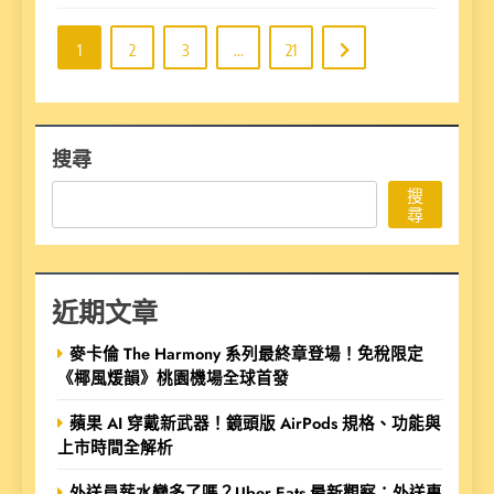
1
2
3
...
21
搜尋
搜
尋
近期文章
麥卡倫 The Harmony 系列最終章登場！免稅限定
《椰風煖韻》桃園機場全球首發
蘋果 AI 穿戴新武器！鏡頭版 AirPods 規格、功能與
上市時間全解析
外送員薪水變多了嗎？Uber Eats 最新觀察：外送專