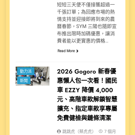
短短三天便不僅接獲超過一
千張訂單；為回應市場的熱
情支持並迎接即將到來的農
曆春節，SYM 三陽也隨即宣
布推出限時加碼優惠，讓消
費者能以更實惠的價格…
Read More
2026 Gogoro 新春優
動力派
惠懶人包一次看！國民
新聞
車 EZZY 降價 4,000
元、高階車款解鎖智慧
擴充、指定車款享專屬
免費健檢與鏈條清潔
跳跳虎（蔡虎虎）
7 個月