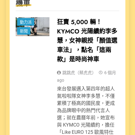
機車
狂賣 5,000 輛！
動力派
KYMCO 光陽續約李多
新聞
慧，女神親授「顏值選
車法」，點名「這兩
款」是時尚神車
跳跳虎（蔡虎虎）
6 個月
ago
來台發展邁入第四年的超人
氣啦啦隊女神李多慧，不僅
累積了極高的國民度，更成
為品牌眼中的熱門代言人
選；就在農曆年前，她宣布
與 KYMCO 光陽續約，擔任
「Like EURO 125 歐風特仕