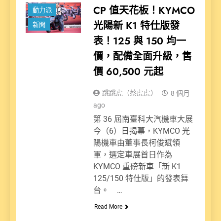
CP 值天花板！KYMCO
動力派
光陽新 K1 特仕版發
新聞
表！125 與 150 均一
價，配備全面升級，售
價 60,500 元起
跳跳虎（蔡虎虎）
8 個月
ago
第 36 屆南臺科大汽機車大展
今（6）日揭幕，KYMCO 光
陽機車由董事長柯俊斌領
軍，選定車展首日作為
KYMCO 重磅新車「新 K1
125/150 特仕版」的發表舞
台。 …
Read More