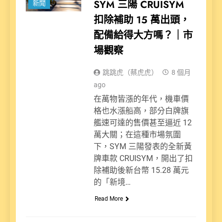
SYM 三陽 CRUISYM
新聞
扣除補助 15 萬出頭，
配備給得大方嗎？｜市
場觀察
跳跳虎（蔡虎虎）
8 個月
ago
在萬物皆漲的年代，機車價
格也水漲船高，部分白牌旗
艦速可達的售價甚至逼近 12
萬大關；在這種市場氛圍
下，SYM 三陽發表的全新黃
牌車款 CRUISYM，開出了扣
除補助後新台幣 15.28 萬元
的「新境…
Read More