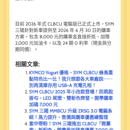
目前 2026 年式 CLBCU 電驅版已正式上市，SYM
三陽針對新車提供至 2026 年 6 月 30 日的購車
方案，包含 8,000 元的購車金直接折抵、加贈
2,000 元加油卡，以及 24 期 0 利率（現金與分
期同價）。
相關文章:
KYMCO Yogurt 優格、SYM CLBCU 蜂鳥重
點特色比一比！我只想跟各大車廠說⋯⋯
別再清庫存用 USB-A 充電孔啦！
SYM CLBCU 2025 年小改款登場！防跳脫
掛勾、LED 尾燈、雙新色齊發，開學購車
加碼 7,000 元
SYM 三陽 MMBCU 升級 ZRSG 3.0 電驅系
統！馬力提升、售價與購車優惠總整理
紫中帶粉！SYM 三陽推出 CLBCU「微薰