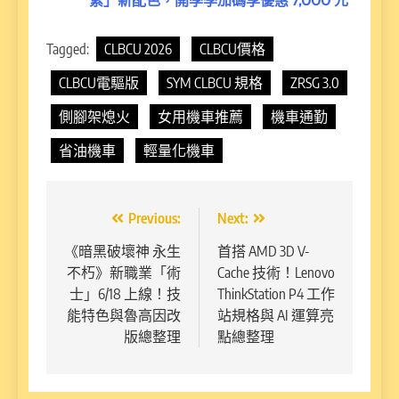
紫」新配色，開學季加碼享優惠 7,000 元
Tagged:
CLBCU 2026
CLBCU價格
CLBCU電驅版
SYM CLBCU 規格
ZRSG 3.0
側腳架熄火
女用機車推薦
機車通勤
省油機車
輕量化機車
文
Previous:
Next:
章
《暗黑破壞神 永生
首搭 AMD 3D V-
不朽》新職業「術
Cache 技術！Lenovo
導
士」6/18 上線！技
ThinkStation P4 工作
覽
能特色與魯高因改
站規格與 AI 運算亮
版總整理
點總整理