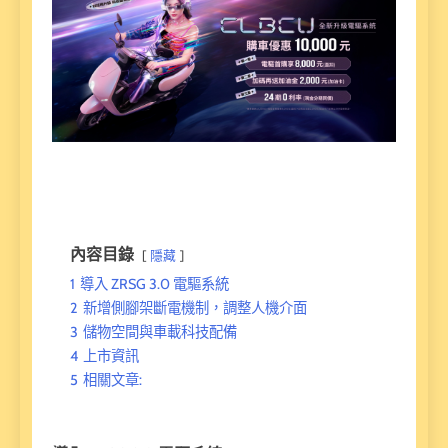
內容目錄
隱藏
1
導入 ZRSG 3.0 電驅系統
2
新增側腳架斷電機制，調整人機介面
3
儲物空間與車載科技配備
4
上市資訊
5
相關文章: