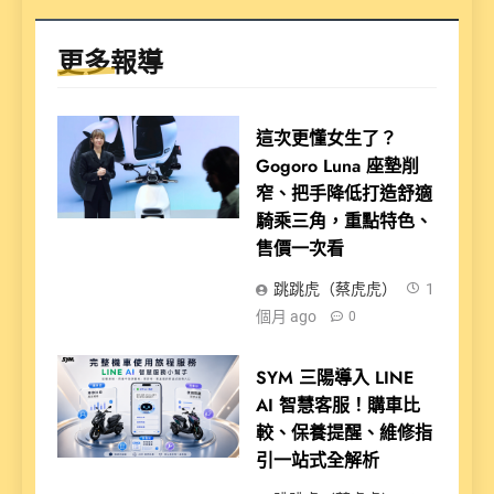
更多報導
這次更懂女生了？
Gogoro Luna 座墊削
窄、把手降低打造舒適
騎乘三角，重點特色、
售價一次看
跳跳虎（蔡虎虎）
1
個月 ago
0
SYM 三陽導入 LINE
AI 智慧客服！購車比
較、保養提醒、維修指
引一站式全解析