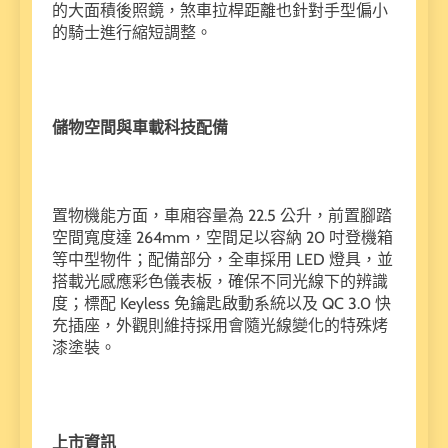
的大面積後照鏡，煞車拉桿距離也針對手型偏小
的騎士進行縮短調整。
儲物空間與車載科技配備
置物機能方面，車廂容量為 22.5 公升，前置腳踏
空間寬度達 264mm，空間足以容納 20 吋登機箱
等中型物件；配備部分，全車採用 LED 燈具，並
搭載光感應彩色儀表板，確保不同光線下的辨識
度；標配 Keyless 免鑰匙啟動系統以及 QC 3.0 快
充插座，外觀則維持採用會隨光線變化的特殊烤
漆塗裝。
上市資訊