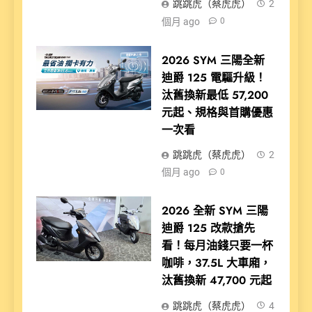
跳跳虎（蔡虎虎）
2
個月 ago
0
2026 SYM 三陽全新
迪爵 125 電驅升級！
汰舊換新最低 57,200
元起、規格與首購優惠
一次看
跳跳虎（蔡虎虎）
2
個月 ago
0
2026 全新 SYM 三陽
迪爵 125 改款搶先
看！每月油錢只要一杯
咖啡，37.5L 大車廂，
汰舊換新 47,700 元起
跳跳虎（蔡虎虎）
4