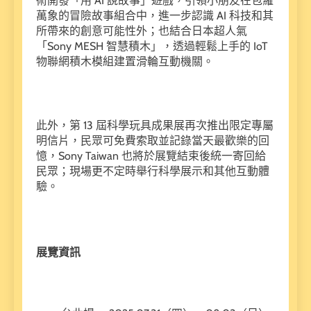
術開發「用 AI 說故事」遊戲，引領小朋友在包羅
萬象的冒險故事組合中，進一步認識 AI 科技和其
所帶來的創意可能性外；也結合日本超人氣
「Sony MESH 智慧積木」，透過輕鬆上手的 IoT
物聯網積木模組建置滑輪互動機關。
此外，第 13 屆科學玩具成果展再次推出限定專屬
明信片，民眾可免費索取並記錄當天最歡樂的回
憶，Sony Taiwan 也將於展覽結束後統一寄回給
民眾；現場更不定時舉行科學展示和其他互動體
驗。
展覽資訊