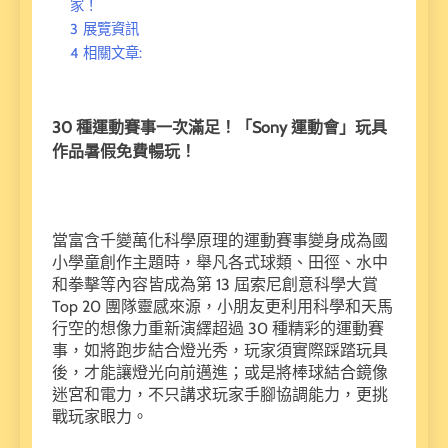
家！
3
展覽資訊
4
相關文章:
30 種運動賽事一次滿足！「Sony 運動會」玩具
作品暑假免費暢玩！
當富含千變萬化科學原理的運動賽事變身成為國
小學童創作主題時，舉凡各式球類、田徑、水中
和拳擊等內容皆成為第 13 屆索尼創意科學大賞
Top 20 團隊靈感來源，小朋友更利用科學和天馬
行空的想像力重新演繹超過 30 種精彩的運動賽
事，如將跑步結合燈光秀，玩家須實際踩踏玩具
後，才能讓燈光向前邁進；或是將棒球結合鏡像
迷宮和電力，不只講求玩家手腳協調能力，更挑
戰玩家眼力。