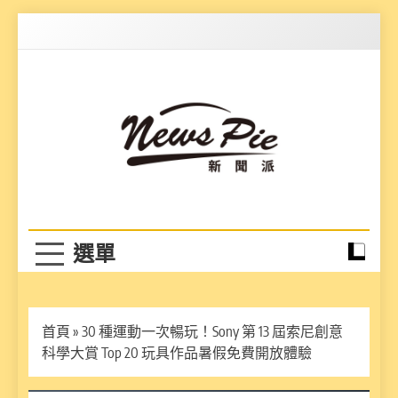
Skip
to
content
News Pie
最有料的新聞
首頁
»
30 種運動一次暢玩！Sony 第 13 屆索尼創意
科學大賞 Top 20 玩具作品暑假免費開放體驗