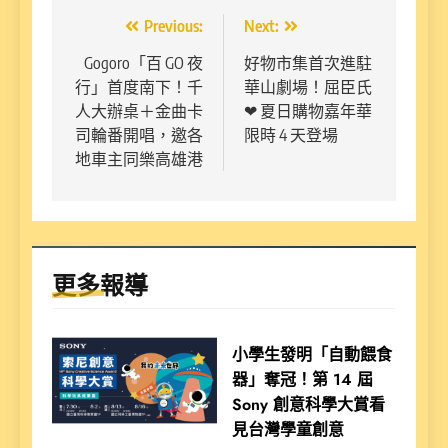
文
Previous:
Next:
章
Gogoro「百 GO 夜
好物市集首次進駐
行」首度南下！千
華山劇場！屈臣氏
導
人大辦桌＋金曲卡
❤︎ 夏日購物嘉年華
覽
司輪番開唱，邀各
限時 4 天登場
地車主同樂高雄港
更多報導
小學生發明「自動餵食
器」奪冠！第 14 屆
Sony 創意科學大賞看
見台灣學童創意