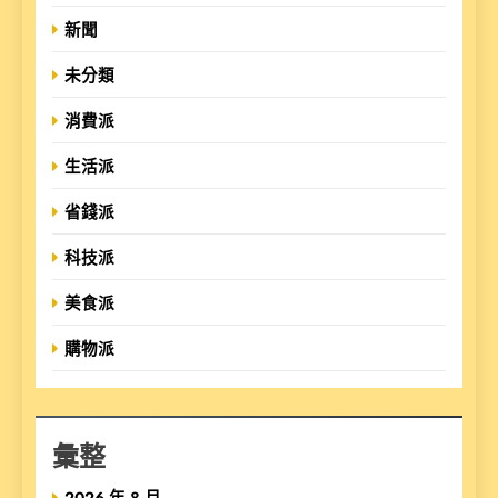
新聞
未分類
消費派
生活派
省錢派
科技派
美食派
購物派
彙整
2026 年 8 月