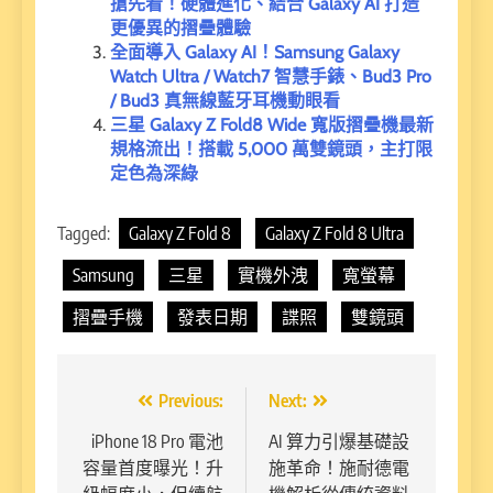
搶先看！硬體進化、結合 Galaxy AI 打造
更優異的摺疊體驗
全面導入 Galaxy AI！Samsung Galaxy
Watch Ultra / Watch7 智慧手錶、Bud3 Pro
/ Bud3 真無線藍牙耳機動眼看
三星 Galaxy Z Fold8 Wide 寬版摺疊機最新
規格流出！搭載 5,000 萬雙鏡頭，主打限
定色為深綠
Tagged:
Galaxy Z Fold 8
Galaxy Z Fold 8 Ultra
Samsung
三星
實機外洩
寬螢幕
摺疊手機
發表日期
諜照
雙鏡頭
文
Previous:
Next:
章
iPhone 18 Pro 電池
AI 算力引爆基礎設
容量首度曝光！升
施革命！施耐德電
導