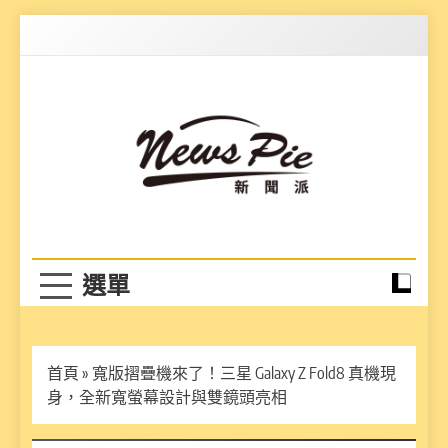
Skip
to
content
News Pie
最有料的新聞
首頁
»
寬版摺疊機來了！三星 Galaxy Z Fold8 真機現
身，全新寬螢幕設計與雙鏡頭亮相