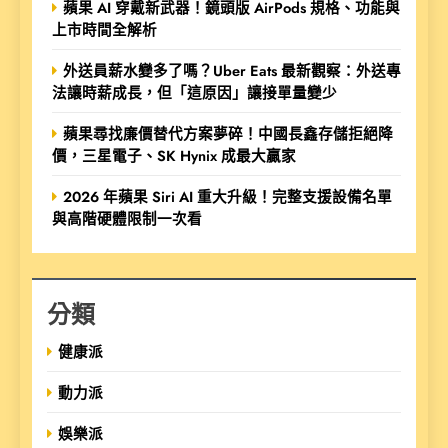
蘋果 AI 穿戴新武器！鏡頭版 AirPods 規格、功能與
上市時間全解析
外送員薪水變多了嗎？Uber Eats 最新觀察：外送專
法讓時薪成長，但「這原因」讓接單量變少
蘋果尋找廉價替代方案夢碎！中國長鑫存儲拒絕降
價，三星電子、SK Hynix 成最大贏家
2026 年蘋果 Siri AI 重大升級！完整支援設備名單
與高階硬體限制一次看
分類
健康派
動力派
娛樂派