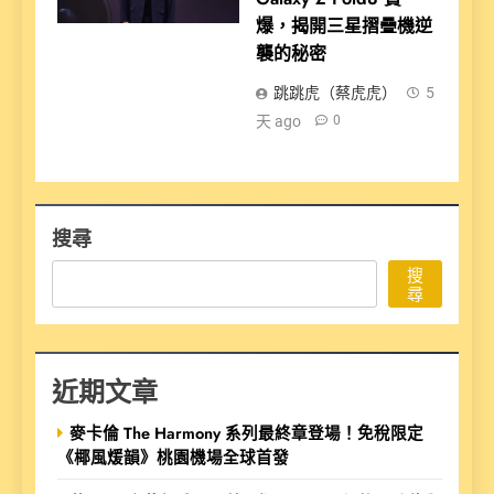
爆，揭開三星摺疊機逆
襲的秘密
跳跳虎（蔡虎虎）
5
天 ago
0
搜尋
搜
尋
近期文章
麥卡倫 The Harmony 系列最終章登場！免稅限定
《椰風煖韻》桃園機場全球首發