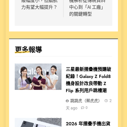
級幅度小，但續航
機解析從傳統資料
覽
力有望大幅提升？
中心到「AI 工廠」
的關鍵轉型
更多報導
三星最新摺疊機預購破
紀錄！Galaxy Z Fold8
機身設計改良帶動 Z
Flip 系列用戶跳槽潮
跳跳虎（蔡虎虎）
2
天 ago
0
2026 年摺疊手機出貨