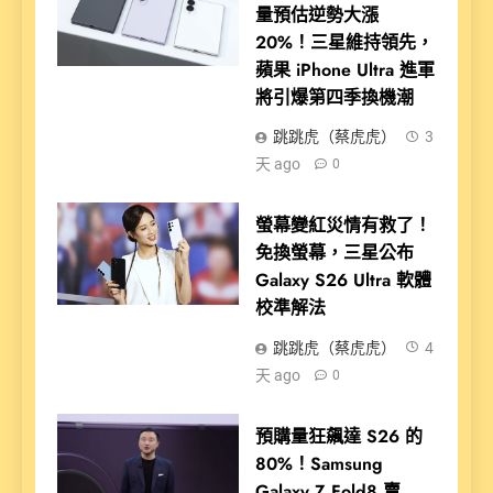
量預估逆勢大漲
20%！三星維持領先，
蘋果 iPhone Ultra 進軍
將引爆第四季換機潮
跳跳虎（蔡虎虎）
3
天 ago
0
螢幕變紅災情有救了！
免換螢幕，三星公布
Galaxy S26 Ultra 軟體
校準解法
跳跳虎（蔡虎虎）
4
天 ago
0
預購量狂飆達 S26 的
80%！Samsung
Galaxy Z Fold8 賣