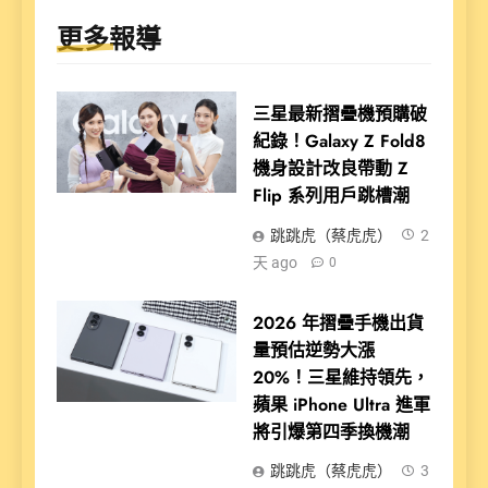
更多報導
三星最新摺疊機預購破
紀錄！Galaxy Z Fold8
機身設計改良帶動 Z
Flip 系列用戶跳槽潮
跳跳虎（蔡虎虎）
2
天 ago
0
2026 年摺疊手機出貨
量預估逆勢大漲
20%！三星維持領先，
蘋果 iPhone Ultra 進軍
將引爆第四季換機潮
跳跳虎（蔡虎虎）
3