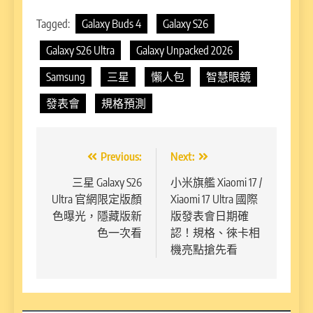
Tagged:
Galaxy Buds 4
Galaxy S26
Galaxy S26 Ultra
Galaxy Unpacked 2026
Samsung
三星
懶人包
智慧眼鏡
發表會
規格預測
文
Previous:
Next:
章
三星 Galaxy S26
小米旗艦 Xiaomi 17 /
Ultra 官網限定版顏
Xiaomi 17 Ultra 國際
導
色曝光，隱藏版新
版發表會日期確
覽
色一次看
認！規格、徠卡相
機亮點搶先看