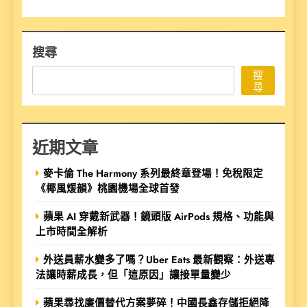
搜尋
搜
尋
近期文章
麥卡倫 The Harmony 系列最終章登場！免稅限定
《椰風煖韻》桃園機場全球首發
蘋果 AI 穿戴新武器！鏡頭版 AirPods 規格、功能與
上市時間全解析
外送員薪水變多了嗎？Uber Eats 最新觀察：外送專
法讓時薪成長，但「這原因」讓接單量變少
蘋果尋找廉價替代方案夢碎！中國長鑫存儲拒絕降