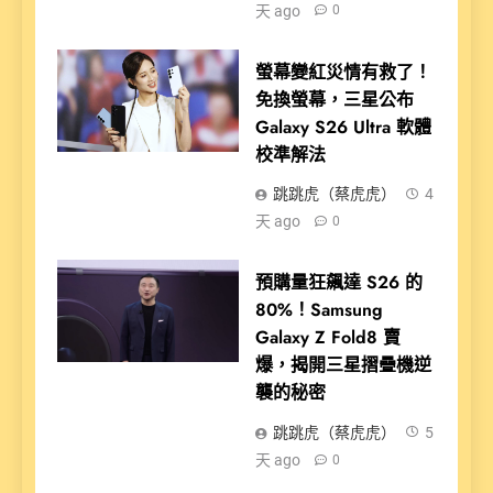
天 ago
0
螢幕變紅災情有救了！
免換螢幕，三星公布
Galaxy S26 Ultra 軟體
校準解法
跳跳虎（蔡虎虎）
4
天 ago
0
預購量狂飆達 S26 的
80%！Samsung
Galaxy Z Fold8 賣
爆，揭開三星摺疊機逆
襲的秘密
跳跳虎（蔡虎虎）
5
天 ago
0