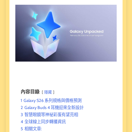
內容目錄
隱藏
1
Galaxy S26 系列規格與價格預測
2
Galaxy Buds 4 耳機迎來全新設計
3
智慧眼鏡等神祕彩蛋有望亮相
4
全球線上同步轉播資訊
5
相關文章: