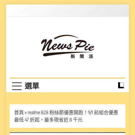
Skip
to
content
News Pie
最有料的新聞
首頁
»
realme 828 粉絲節優惠開跑！9/1 前組合優惠
最低 47 折起，最多現省近 8 千元