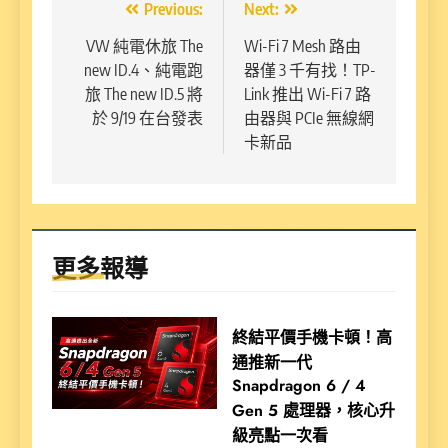
文
Previous:
Next:
章
VW 純電休旅 The
Wi-Fi 7 Mesh 路由
new ID.4、純電跑
器僅 3 千有找！TP-
導
旅 The new ID.5 將
Link 推出 Wi-Fi 7 路
覽
於 9/19 在台發表
由器與 PCIe 無線網
卡新品
更多報導
終結平價手機卡頓！高
通推新一代
Snapdragon 6 / 4
Gen 5 處理器，核心升
級亮點一次看