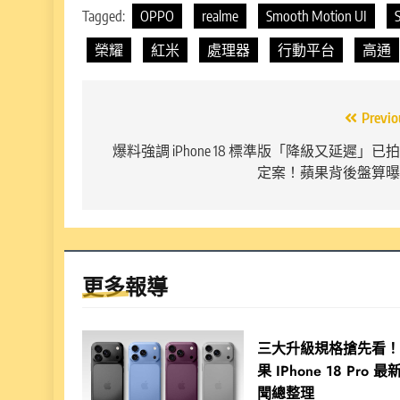
Tagged:
OPPO
realme
Smooth Motion UI
榮耀
紅米
處理器
行動平台
高通
文
Previo
章
爆料強調 iPhone 18 標準版「降級又延遲」已
定案！蘋果背後盤算曝
導
覽
更多報導
三大升級規格搶先看
果 IPhone 18 Pro 最
聞總整理