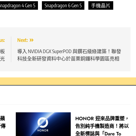
Snapdragon 4 Gen 5
Snapdragon 6 Gen 5
手機晶片
us:
Next:
拍板
導入 NVIDIA DGX SuperPOD 與鑽石級綠建築！聯發
光
科技全新研發資料中心於苗栗銅鑼科學園區亮相
！蘋
HONOR 迎來品牌重塑，
新傳
告別純手機製造商！將以
全新標誌與「Dare To