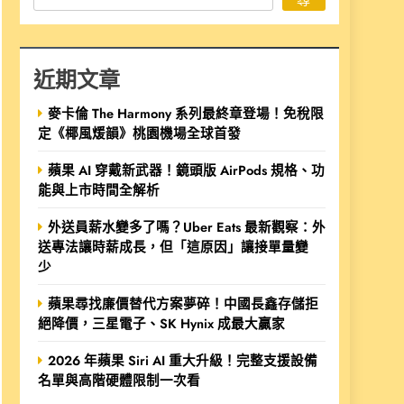
近期文章
麥卡倫 The Harmony 系列最終章登場！免稅限
定《椰風煖韻》桃園機場全球首發
蘋果 AI 穿戴新武器！鏡頭版 AirPods 規格、功
能與上市時間全解析
外送員薪水變多了嗎？Uber Eats 最新觀察：外
送專法讓時薪成長，但「這原因」讓接單量變
少
蘋果尋找廉價替代方案夢碎！中國長鑫存儲拒
絕降價，三星電子、SK Hynix 成最大贏家
2026 年蘋果 Siri AI 重大升級！完整支援設備
名單與高階硬體限制一次看