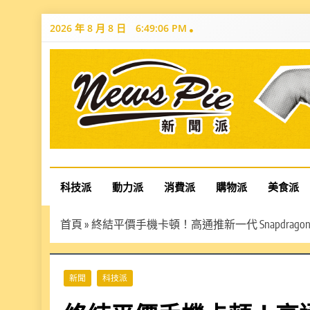
Skip
2026 年 8 月 8 日
6:49:08 PM
to
content
News Pie
最有料的新聞
科技派
動力派
消費派
購物派
美食派
首頁
»
終結平價手機卡頓！高通推新一代 Snapdragon 
新聞
科技派