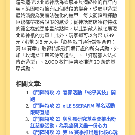
這款造型以北歐神話為靈感並具備終極的自訂內
容。萊因哈特擁有四個階段的變身，從皮甲造型
最終演變為受魔法強化的鎧甲，每次衝鋒和揮動
巨鎚都帶來傳說般的感受；從神話商店獲得特殊
的鑲金樣式更能畫龍點睛，以此對敵人徹底展現
北歐神祇的力量！此外，玩家還可以台幣 1,249
元 / 港幣 318 元入手「終極戰鬥通行證組合包：
第 14 賽季」取得特級戰鬥通行證的所有獎勵，外
加「玫瑰女王慈悲傳奇造型」、「狩龍獵人法拉
傳奇造型」、2,000 枚鬥陣幣及推進 20 級的豐
厚獎勵。
相關文章:
《鬥陣特攻 2》春節活動「蛇乎其技」開
跑
《鬥陣特攻 2》x LE SSERAFIM 聯名活動
限時登場
《鬥陣特攻 2》與乳癌研究基金會推出粉
紅慈悲活動，為乳癌研究盡一份心力
《鬥陣特攻 2》第 16 賽季推出進化核心玩