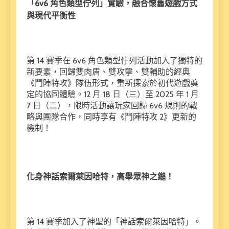
「6v6 角色類型佇列」實驗，融合懷舊遊戲方式
與現代平衡性
第 14 賽季在 6v6 角色類型佇列活動加入了獨特的
新要素，回歸雙肉盾、雙攻擊、雙輔助的經典
《鬥陣特攻》隊伍形式，重新探索於初代遊戲奠
定的協同體驗。12 月 18 日（三）至 2025 年 1 月
7 日（二），限時活動讓玩家回歸 6v6 規則的戰
略與團隊合作，同時享有《鬥陣特攻 2》更新的
機制！
化身神話索爾萊因哈特，高舉眾神之鎚！
第 14 賽季加入了神聖的「神話索爾萊因哈特」。