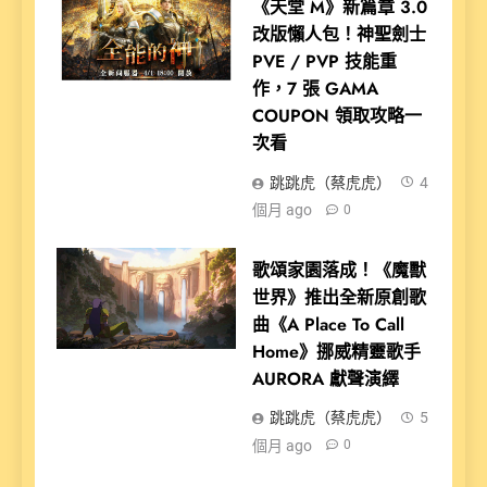
《天堂 M》新篇章 3.0
改版懶人包！神聖劍士
PVE / PVP 技能重
作，7 張 GAMA
COUPON 領取攻略一
次看
跳跳虎（蔡虎虎）
4
個月 ago
0
歌頌家園落成！《魔獸
世界》推出全新原創歌
曲《A Place To Call
Home》挪威精靈歌手
AURORA 獻聲演繹
跳跳虎（蔡虎虎）
5
個月 ago
0