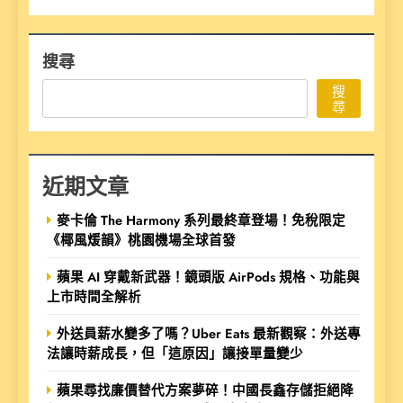
搜尋
搜
尋
近期文章
麥卡倫 The Harmony 系列最終章登場！免稅限定
《椰風煖韻》桃園機場全球首發
蘋果 AI 穿戴新武器！鏡頭版 AirPods 規格、功能與
上市時間全解析
外送員薪水變多了嗎？Uber Eats 最新觀察：外送專
法讓時薪成長，但「這原因」讓接單量變少
蘋果尋找廉價替代方案夢碎！中國長鑫存儲拒絕降