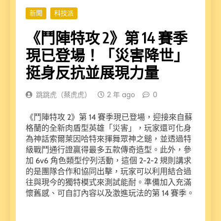
新聞
科技派
《鬥陣特攻 2》第 14 賽季
現已登場！「災害降世」
挺身反抗並展現力量
跳跳虎（蔡虎虎）
2 年 ago
0
《鬥陣特攻 2》第 14 賽季現已登場，迎接來自蘇
格蘭的全新肉盾型英雄「災害」，玩家還可化身
為神話索爾萊因哈特來揮舞眾神之鎚，並透過特
級戰鬥通行證贏得最多五款傳奇造型。此外，參
加 6v6 角色類型佇列活動，這個 2-2-2 規則講求
的是團隊合作和協同出擊，玩家可以利用結合過
往與現今的獨特模式來測試能耐。準備加入充滿
懷舊感、可自訂內容以及激進玩法的第 14 賽季。