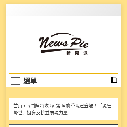
Skip
to
content
News Pie
最有料的新聞
首頁
»
《鬥陣特攻 2》第 14 賽季現已登場！「災害
降世」挺身反抗並展現力量