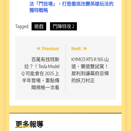
法「鬥技場」，打造徹底改變英雄玩法的
獨特戰略
Tagged:
遊戲
鬥陣特攻 2
文
Previous:
Next:
章
百萬有找特斯
KYMCO RTS R 165 山
拉？！Tesla Model
道、賽道雙試駕！
導
Q 可能會在 2025 上
犀利到讓幕府忌憚
覽
半年登場，重點傳
的妖刀村正
聞規格一次看
更多報導