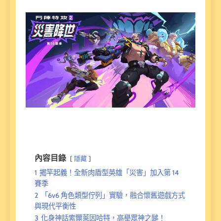
內容目錄
隱藏
1
揭竿起義！全新肉盾型英雄「災害」加入第 14
賽季
2
「6v6 角色類型佇列」實驗，融合懷舊遊戲方式
與現代平衡性
3
化身神話索爾萊因哈特，高舉眾神之鎚！