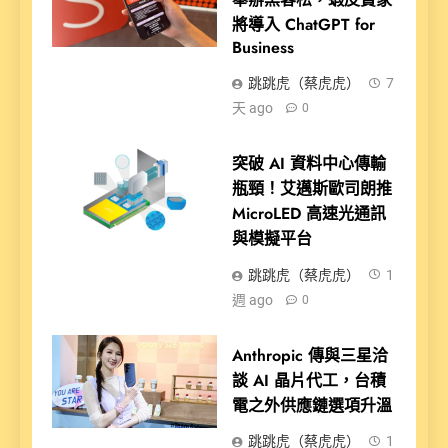
將導入 ChatGPT for
Business
跳跳虎（蔡虎虎）
7
天 ago
0
突破 AI 資料中心傳輸
瓶頸！艾邁斯歐司朗推
MicroLED 高速光通訊
與模擬平台
跳跳虎（蔡虎虎）
1
週 ago
0
Anthropic 傳與三星洽
談 AI 晶片代工，台積
電之外供應鏈選項升溫
跳跳虎（蔡虎虎）
1