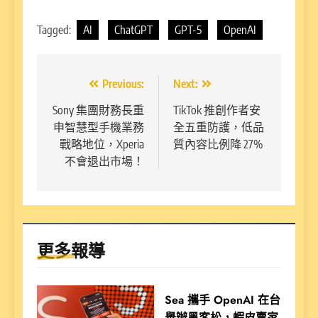
Tagged:
AI
ChatGPT
GPT-5
OpenAI
文
Previous:
Next:
章
Sony 集團財務長重
TikTok 推創作者安
申智慧型手機業務
全五重防護，低品
導
戰略地位，Xperia
質內容比例降 27%
覽
不會退出市場！
更多報導
Sea 攜手 OpenAI 在台
舉辦黑客松，蝦皮賣家