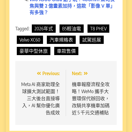
焦與雙 2 億畫素加持，這款「影像 V 單」
有多強？
Tagged:
2026年式
B5輕油電
T8 PHEV
Volvo XC60
汽車規格表
試駕巡展
豪華中型休旅
車款售價
文
Previous:
Next:
章
Meta AI 商家助理全
機車報廢流程全攻
球擴大測試範圍！
略！WeMo 攜手大
導
三大後台直接導
豐環保代辦回收，
覽
入，AI 幫你優化廣
改騎共享機車加碼
告成效
近 5 千元交通補貼