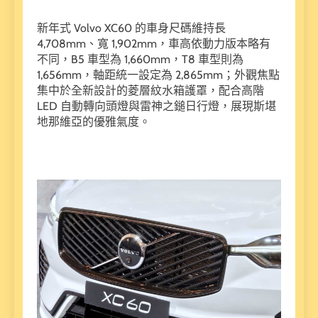
新年式 Volvo XC60 的車身尺碼維持長
4,708mm、寬 1,902mm，車高依動力版本略有
不同，B5 車型為 1,660mm，T8 車型則為
1,656mm，軸距統一設定為 2,865mm；外觀焦點
集中於全新設計的菱層紋水箱護罩，配合高階
LED 自動轉向頭燈與雷神之鎚日行燈，展現斯堪
地那維亞的優雅氣度。