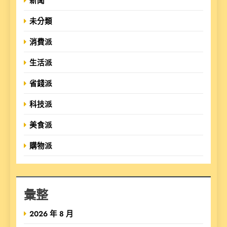
新聞
未分類
消費派
生活派
省錢派
科技派
美食派
購物派
彙整
2026 年 8 月