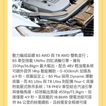
動力編成延續 B5 AWD 與 T8 AWD 雙軌並行；
B5 車型搭載 1,969cc 四缸渦輪引擎，擁有
250hp/36.8kgm 最大輸出，配合 48V 輕油電系統
可額外提供 14hp 動能輔助，0-100km/h 加速為
6.9 秒，底盤設定上，B5 Plus 採用 Dynamic 運動
底盤，而 B5 Ultra 與 T8 Ultra 則配備 Four-C 底盤
附氣壓式懸吊系統；T8 PHEV 車型結合汽油引擎
與後軸馬達，綜效輸出高達 455hp/72.3kgm，加
速僅需 4.9 秒。其搭載的 18.8kWh 鋰電池組可提
供 86 公里的純電續航，且純電安全極速可達