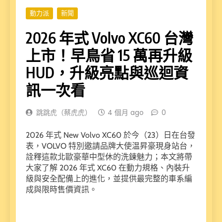
動力派
新聞
2026 年式 Volvo XC60 台灣
上市！早鳥省 15 萬再升級
HUD，升級亮點與巡迴資
訊一次看
跳跳虎（蔡虎虎）
4 個月 ago
0
2026 年式 New Volvo XC60 於今（23）日在台發
表，VOLVO 特別邀請品牌大使温昇豪現身站台，
詮釋這款北歐豪華中型休的洗鍊魅力；本文將帶
大家了解 2026 年式 XC60 在動力規格、內裝升
級與安全配備上的進化，並提供最完整的車系編
成與限時售價資訊。