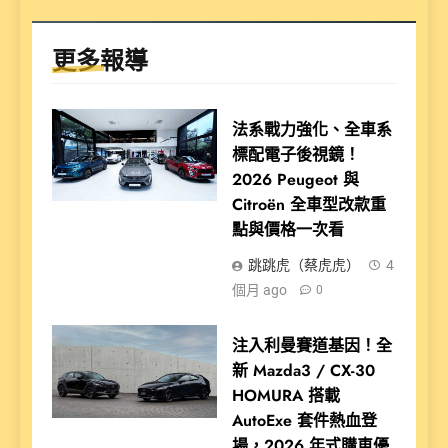
更多報導
法系戰力強化、全車系
標配電子後視鏡！
2026 Peugeot 與
Citroën 全車型改款重
點與價格一次看
跳跳虎（蔡虎虎）
4
個月 ago
0
注入利曼賽道基因！全
新 Mazda3 / CX-30
HOMURA 搭載
AutoExe 套件熱血登
場，2026 年式購車優