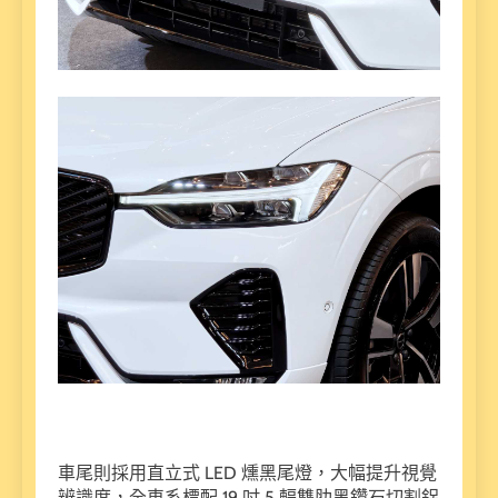
車尾則採用直立式 LED 燻黑尾燈，大幅提升視覺
辨識度，全車系標配 19 吋 5 輻雙肋黑鑽石切割鋁