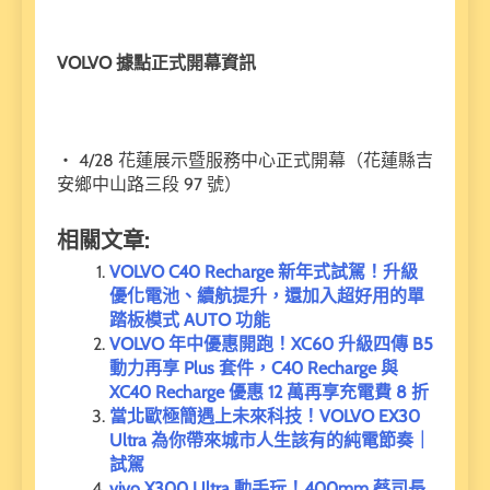
VOLVO 據點正式開幕資訊
・ 4/28 花蓮展示暨服務中心正式開幕（花蓮縣吉
安鄉中山路三段 97 號）
相關文章:
VOLVO C40 Recharge 新年式試駕！升級
優化電池、續航提升，還加入超好用的單
踏板模式 AUTO 功能
VOLVO 年中優惠開跑！XC60 升級四傳 B5
動力再享 Plus 套件，C40 Recharge 與
XC40 Recharge 優惠 12 萬再享充電費 8 折
當北歐極簡遇上未來科技！VOLVO EX30
Ultra 為你帶來城市人生該有的純電節奏｜
試駕
vivo X300 Ultra 動手玩！400mm 蔡司長