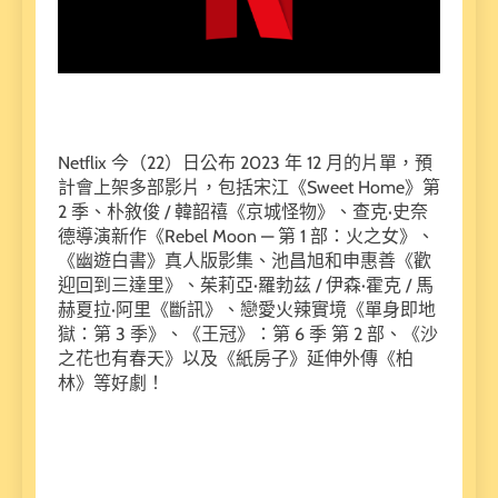
Netflix 今（22）日公布 2023 年 12 月的片單，預
計會上架多部影片，包括宋江《Sweet Home》第
2 季、朴敘俊 / 韓韶禧《京城怪物》、查克·史奈
德導演新作《Rebel Moon — 第 1 部：火之女》、
《幽遊白書》真人版影集、池昌旭和申惠善《歡
迎回到三達里》、茱莉亞·羅勃茲 / 伊森·霍克 / 馬
赫夏拉·阿里《斷訊》、戀愛火辣實境《單身即地
獄：第 3 季》、《王冠》：第 6 季 第 2 部、《沙
之花也有春天》以及《紙房子》延伸外傳《柏
林》等好劇！