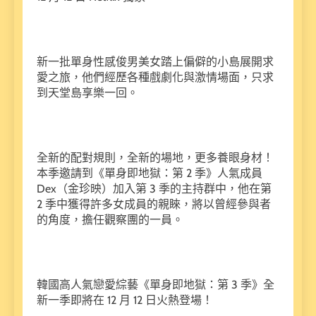
新一批單身性感俊男美女踏上偏僻的小島展開求
愛之旅，他們經歷各種戲劇化與激情場面，只求
到天堂島享樂一回。
全新的配對規則，全新的場地，更多養眼身材！
本季邀請到《單身即地獄：第 2 季》人氣成員
Dex（金珍映）加入第 3 季的主持群中，他在第
2 季中獲得許多女成員的親睞，將以曾經參與者
的角度，擔任觀察團的一員。
韓國高人氣戀愛綜藝《單身即地獄：第 3 季》全
新一季即將在 12 月 12 日火熱登場！