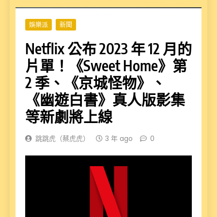
娛樂派
新聞
Netflix 公布 2023 年 12 月的
片單！《Sweet Home》第
2 季、《京城怪物》、
《幽遊白書》真人版影集
等新劇將上線
跳跳虎（蔡虎虎）
3 年 ago
0