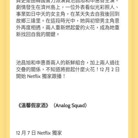
員更是由韓國實力派演員池昌旭和申惠善主演。
劇情發生在濟州島上，一位外表看似光彩照人、
事業如日中天的女主角，在某天失去自我後回到
故鄉三達里。在這段時光中，她與初戀男主角意
外再度相遇，兩人重新燃起愛的火花，成為她重
新找回自我的關鍵。
池昌旭和申惠善兩人的新鮮組合，加上兩人過往
交疊的關係，不知道將掀起什麼火花！12 月 2 日
開始 Netflix 獨家跟播！
《溫馨假家酒》（Analog Squad）
12 月 7 日 Netflix 獨家