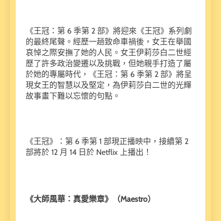
《王冠：第 6 季第 2 部》將迎來《王冠》系列劇
的最終尾聲。經歷一趟致命車禍後，女王在舉國
哀悼之際安撫了她的人民。女王伊莉莎白二世經
歷了許多政治變遷以及挑戰，但她親手打造了屬
於她的專屬時代，《王冠：第 6 季第 2 部》將呈
現女王的智慧以及堅定，為伊莉莎白二世的光輝
故事畫下難以忘懷的句點。
《王冠》：第 6 季第 1 部現正播映中，接續第 2
部將於 12 月 14 日於 Netflix 上播出！
《大師風華：真愛樂章》（Maestro）