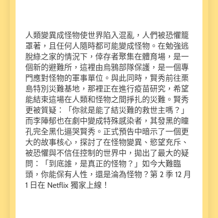
人類變異成怪物使世界陷入混亂，人們被恐懼籠
罩著，且任何人隨時都可能變成怪物。在勉強逃
脫綠之家的情況下，倖存者聚集在體育場，是一
個新的避難所，這裡由烏鴉部隊保護，是一個專
門應對怪物的軍事單位。與此同時，賢秀前往栗
島特別災難基地，那裡正在進行疫苗研究，希望
能結束這場在人類和怪物之間掙扎的災難。賢秀
更被質疑：「你就是能了結災難的救世主嗎？」
而李陣郁也在劇中變成特殊感染者，其發黑的瞳
孔完全黑化逼哭賢秀。正式預告中暗示了一個更
大的故事核心，探討了在怪物變異、慾望充斥、
被恐懼與不信任控制的世界中，拋出了最大的疑
問：「到底誰，是真正的怪物？」如今大難臨
頭，你能保有人性，還是淪為怪物？第 2 季 12 月
1 日在 Netflix 獨家上線！