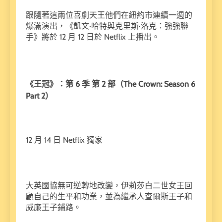
跟隨著這兩位喜劇天王他們在紐約市連續一週的
爆滿演出，《凱文·哈特與克里斯·洛克：強強聯
手》將於 12 月 12 日於 Netflix 上播出。
《王冠》：第 6 季 第 2 部（The Crown: Season 6
Part 2）
12 月 14 日 Netflix 獨家
大英國協無可逆轉地改變，伊莉莎白二世女王回
顧自己的生平和功業，並為繼承人查爾斯王子和
威廉王子鋪路。