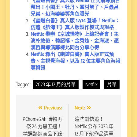
《幽遊白書》真人版 Netflix 正式前導預告
釋出！小閻王、牡丹、雪村螢子、戶愚呂
兄弟、幻海婆婆等角色曝光
《幽遊白書》真人版 12/14 登場！Netflix：
仿造《航海王》真人版製作模式與規格
Netflix 舉辦《京城怪物》上線記者會！主
演朴敘俊、韓韶禧、金秀炫、金海淑、趙
漢哲與導演鄭棟允同台分享心得
Netflix 釋出《幽遊白書》真人版正式預
告、主視覺海報，以及 12 位主要角色海報
等資訊
Tagged:
2023 年 12 月的片單
Netflix
片單
文
Previous:
Next:
章
PChome 24h 購物再
這些劇快追！
祭 24 力黑五週！
Netflix 公布 2023 年
導
精選熱銷商品下殺
12 月下架作品清單