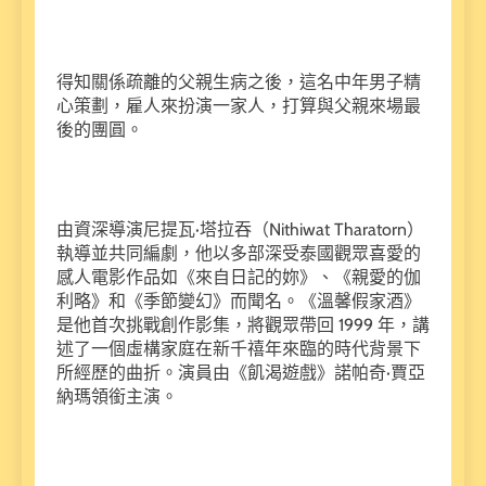
得知關係疏離的父親生病之後，這名中年男子精
心策劃，雇人來扮演一家人，打算與父親來場最
後的團圓。
由資深導演尼提瓦·塔拉吞（Nithiwat Tharatorn）
執導並共同編劇，他以多部深受泰國觀眾喜愛的
感人電影作品如《來自日記的妳》、《親愛的伽
利略》和《季節變幻》而聞名。《溫馨假家酒》
是他首次挑戰創作影集，將觀眾帶回 1999 年，講
述了一個虛構家庭在新千禧年來臨的時代背景下
所經歷的曲折。演員由《飢渴遊戲》諾帕奇·賈亞
納瑪領銜主演。