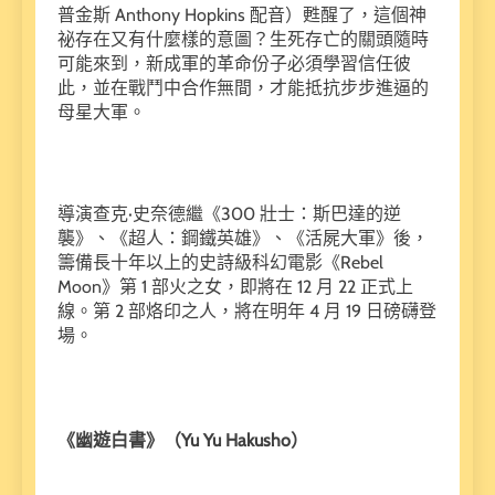
普金斯 Anthony Hopkins 配音）甦醒了，這個神
祕存在又有什麼樣的意圖？生死存亡的關頭隨時
可能來到，新成軍的革命份子必須學習信任彼
此，並在戰鬥中合作無間，才能抵抗步步進逼的
母星大軍。
導演查克·史奈德繼《300 壯士：斯巴達的逆
襲》、《超人：鋼鐵英雄》、《活屍大軍》後，
籌備長十年以上的史詩級科幻電影《Rebel
Moon》第 1 部火之女，即將在 12 月 22 正式上
線。第 2 部烙印之人，將在明年 4 月 19 日磅礴登
場。
《幽遊白書》（Yu Yu Hakusho）