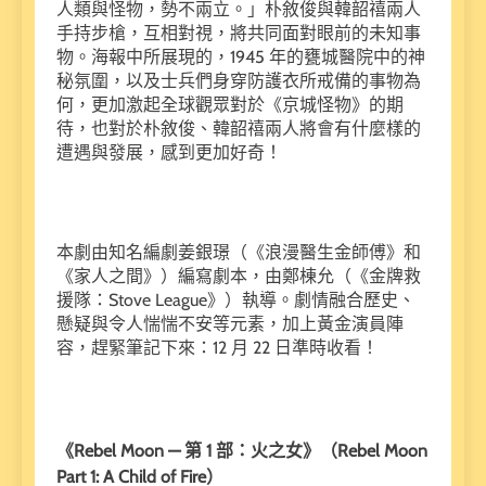
人類與怪物，勢不兩立。」朴敘俊與韓韶禧兩人
手持步槍，互相對視，將共同面對眼前的未知事
物。海報中所展現的，1945 年的甕城醫院中的神
秘氛圍，以及士兵們身穿防護衣所戒備的事物為
何，更加激起全球觀眾對於《京城怪物》的期
待，也對於朴敘俊、韓韶禧兩人將會有什麼樣的
遭遇與發展，感到更加好奇！
本劇由知名編劇姜銀璟（《浪漫醫生金師傅》和
《家人之間》）編寫劇本，由鄭棟允（《金牌救
援隊：Stove League》）執導。劇情融合歷史、
懸疑與令人惴惴不安等元素，加上黃金演員陣
容，趕緊筆記下來：12 月 22 日準時收看！
《Rebel Moon — 第 1 部：火之女》（Rebel Moon
Part 1: A Child of Fire）