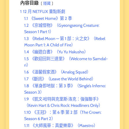
內容目錄
隱藏
1
12 月 NETFLIX 重點新劇
1.1
《Sweet Home》第 2 季
1.2
《京城怪物》（Gyeongseong Creature:
Season 1 Part 1）
1.3
《Rebel Moon — 第 1 部：火之女》（Rebel
Moon Part 1: A Child of Fire）
1.4
《幽遊白書》（Yu Yu Hakusho）
1.5
《歡迎回到三達里》（Welcome to Samdal-
ri）
1.6
《溫馨假家酒》（Analog Squad）
1.7
《斷訊》（Leave the World Behind）
1.8
《單身即地獄：第 3 季》（Single’s Inferno:
Season 3）
1.9
《凱文·哈特與克里斯·洛克：強強聯手》
（Kevin Hart & Chris Rock: Headliners Only）
1.10
《王冠》：第 6 季 第 2 部（The Crown:
Season 6 Part 2）
1.11
《大師風華：真愛樂章》（Maestro）