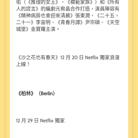
佑（《推理的女王》、《模範家族》）和《所有
人的謊言》的編劇元宥晶合作打造，演員陣容有
《精神病房也會迎來清晨》張東潤、《二十五，
二十一》李宙明、《青春月譚》尹宗碩、《天空
城堡》金寶羅主演。
《沙之花也有春天》12 月 20 日 Netflix 獨家浪漫
上線！
《柏林》（Berlin）
12 月 29 日 Netflix 獨家