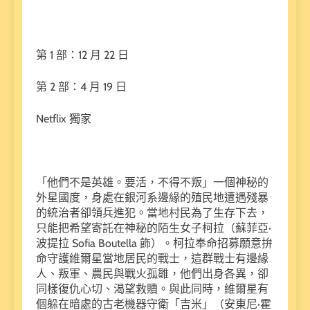
第 1 部：12 月 22 日
第 2 部：4 月 19 日
Netflix 獨家
「他們不是英雄。要活，不得不叛」一個神秘的
外星國度，身處在銀河系邊緣的殖民地遭遇殘暴
的統治者卻領兵進犯。當地村民為了生存下去，
只能把希望寄託在神秘的陌生女子柯拉（蘇菲亞·
波提拉 Sofia Boutella 飾）。柯拉奉命招募願意拚
命守護維爾星當地居民的戰士，這群戰士有邊緣
人、叛軍、農民與戰火孤雛，他們出身各異，卻
同樣復仇心切、渴望救贖。與此同時，維爾星有
個躲在暗處的古老機器守衛「吉米」（安東尼·霍