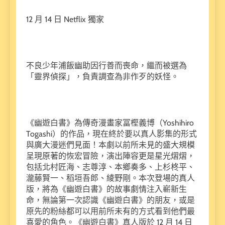
12 月 14 日 Netflix 獨家
不良少年浦飯幽助因行善而喪命，繼而被選為
「靈界偵探」，負責調查為非作歹的妖怪。
《幽遊白書》為傳奇漫畫家冨樫義博（Yoshihiro
Togashi）的作品，現在終於要以真人影集的形式
與廣大漫迷們見面！本劇以前所未見的盛大規模
呈現原著的恢宏冒險，演出陣容更是星光熠熠，
包括北村匠海、志尊淳、本鄉奏多、上杉柊平、
瀧藤賢一、稻垣吾郎、綾野剛。本次登場的真人
版，將為《幽遊白書》的故事劇情注入嶄新生
命，無論第一次認識《幽遊白書》的朋友，或是
原先的粉絲都可以用前所未有的方式看到他們最
喜愛的角色。《幽遊白書》真人版於 12 月 14 日