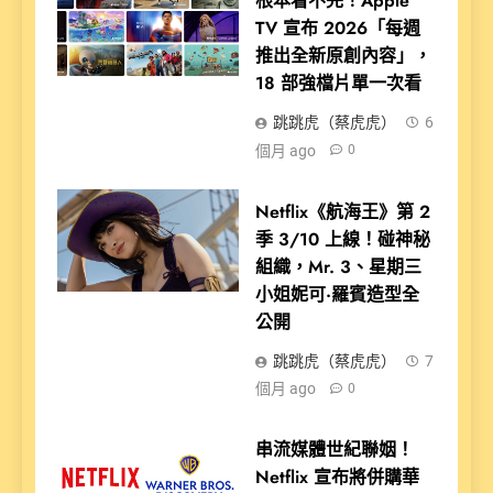
根本看不完！Apple
TV 宣布 2026「每週
推出全新原創內容」，
18 部強檔片單一次看
跳跳虎（蔡虎虎）
6
個月 ago
0
Netflix《航海王》第 2
季 3/10 上線！碰神秘
組織，Mr. 3、星期三
小姐妮可·羅賓造型全
公開
跳跳虎（蔡虎虎）
7
個月 ago
0
串流媒體世紀聯姻！
Netflix 宣布將併購華