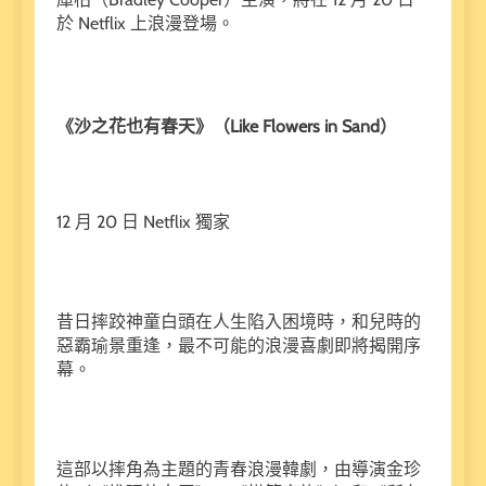
於 Netflix 上浪漫登場。
《沙之花也有春天》（Like Flowers in Sand）
12 月 20 日 Netflix 獨家
昔日摔跤神童白頭在人生陷入困境時，和兒時的
惡霸瑜景重逢，最不可能的浪漫喜劇即將揭開序
幕。
這部以摔角為主題的青春浪漫韓劇，由導演金珍