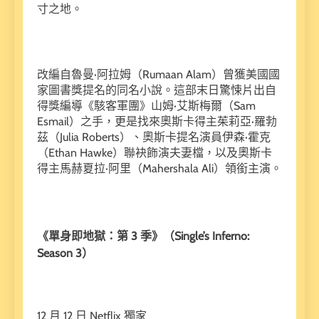
寸之地。
改編自魯曼·阿拉姆（Rumaan Alam）曾獲美國國
家圖書獎提名的同名小說。這部末日驚悚片出自
得獎編導《駭客軍團》山姆·艾斯梅爾（Sam
Esmail）之手，更是找來奧斯卡得主茱莉亞·羅勃
茲（Julia Roberts）、奧斯卡提名演員伊森·霍克
（Ethan Hawke）聯袂飾演夫妻檔，以及奧斯卡
得主馬赫夏拉·阿里（Mahershala Ali）領銜主演。
《單身即地獄：第 3 季》（Single’s Inferno:
Season 3）
12 月 12 日 Netflix 獨家