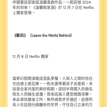
伴隨著這部家庭溫馨喜劇作品，一起迎接 2024
年的到來！《溫馨假家酒》於 12 月 7 日在 Netflix
上獨家登場。
《斷訊》（Leave the World Behind）
12 月 8 日 Netflix 獨家
當夢幻假期演變成混亂夢魘，人與人之間的信任
也迅速土崩瓦解。一對夫妻帶著孩子去度假，本
該是全家共度的美好假期，卻因半夜闖入的兩名
陌生人而橫生波瀾。原來這兩人遭受網路攻擊，
來此尋找棲身之所，無奈威脅步步逼近，迫使所
有人在這個分崩離析的世界，守住自己立身的方