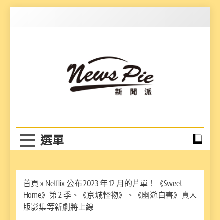
Skip
to
content
News Pie
最有料的新聞
首頁
»
Netflix 公布 2023 年 12 月的片單！《Sweet
Home》第 2 季、《京城怪物》、《幽遊白書》真人
版影集等新劇將上線