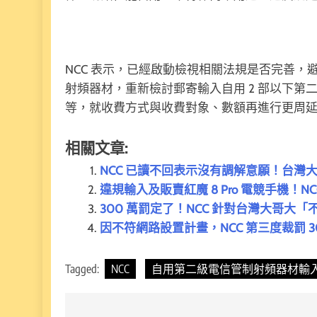
NCC 表示，已經啟動檢視相關法規是否完善
射頻器材，重新檢討郵寄輸入自用 2 部以下
等，就收費方式與收費對象、數額再進行更周
相關文章:
NCC 已讀不回表示沒有調解意願！台
違規輸入及販賣紅魔 8 Pro 電競手機！N
300 萬罰定了！NCC 針對台灣大哥
因不符網路設置計畫，NCC 第三度裁罰
Tagged:
NCC
自用第二級電信管制射頻器材輸