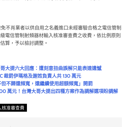
，避免不肖業者以供自用之名義進口未經審驗合格之電信管制
第二級電信管制射頻器材輸入核准審查費之收費，依比例原則
延估算，予以檢討調整。
灣大哥大提六大回應：遭刻意扭曲誤解只能表達遺憾
CC 裁罰伊瑪格及謝姓負責人共 130 萬元
大「不但不歸還頻寬，還繼續使用超額頻寬」開罰
 300 萬元！台灣大哥大提出四種方案作為調解選項盼調解
入核准審查費