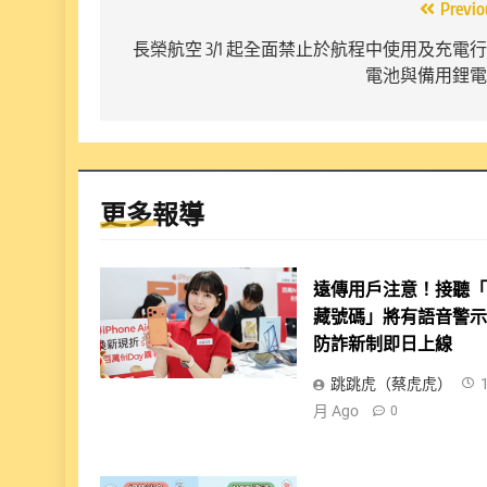
文
Previo
章
長榮航空 3/1 起全面禁止於航程中使用及充電
電池與備用鋰電
導
覽
更多報導
遠傳用戶注意！接聽
藏號碼」將有語音警
防詐新制即日上線
跳跳虎（蔡虎虎）
月 Ago
0