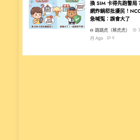
換 SIM 卡得先跑警局
網炸鍋怒批擾民！NC
急喊冤：誤會大了
跳跳虎（蔡虎虎）
月 Ago
0