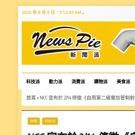
Skip
2026 年 8 月 8 日
3:12:44 AM
to
content
News Pie
最有料的新聞
科技派
動力派
消費派
購物派
美食派
首頁
»
NCC 宣布於 2/14 停徵《自用第二級電信
新聞
科技派