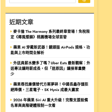
近期文章
麥卡倫 The Harmony 系列最終章登場！免稅限
定《椰風煖韻》桃園機場全球首發
蘋果 AI 穿戴新武器！鏡頭版 AirPods 規格、功
能與上市時間全解析
外送員薪水變多了嗎？Uber Eats 最新觀察：外
送專法讓時薪成長，但「這原因」讓接單量變
少
蘋果尋找廉價替代方案夢碎！中國長鑫存儲拒
絕降價，三星電子、SK Hynix 成最大贏家
2026 年蘋果 Siri AI 重大升級！完整支援設備
名單與高階硬體限制一次看