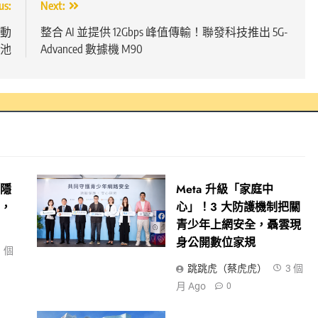
us:
Next:
行動
整合 AI 並提供 12Gbps 峰值傳輸！聯發科技推出 5G-
池
Advanced 數據機 M90
「隱
Meta 升級「家庭中
示，
心」！3 大防護機制把關
青少年上網安全，聶雲現
身公開數位家規
1 個
跳跳虎（蔡虎虎）
3 個
月 Ago
0