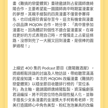
畫《難搞的戀愛體質》重磅邀請到占星國師唐綺
陽合作，主要希望能一圓國師高中時期當漫畫家
的夢想，其親手繪製的四頁漫畫不僅曾參賽得
名，也印成冊珍貴留存至今，這次有機會與漫畫
小說品牌 MOJOIN 合作，她分享：「高中曾參加
漫畫社，因為體認到個性不適合當漫畫家，在尋
找更好的方式表現自己時，才慢慢走上占星這條
路，沒想到兜了一大圈又回到漫畫，是很棒的圓
夢過程！」
上線近 400 集的 Podcast 節目《唐陽雞酒屋》，
透過輕鬆詼諧的討論及人物訪談，帶給聽眾滿滿
的星座知識，本次的 MOJOIN 改編漫畫《難搞的
戀愛體質》以穩坐節目收聽排行榜的「宮位系
列」為主軸，邀請國師唐綺陽監製、資深編劇張
君涵編採，將不同宮位特色與個性擬人化，並聯
手擅長少女系漫畫的金漫獎大手柯宥希老師，完
美打造國師心中角色美型、粉紅泡泡兼具的改編