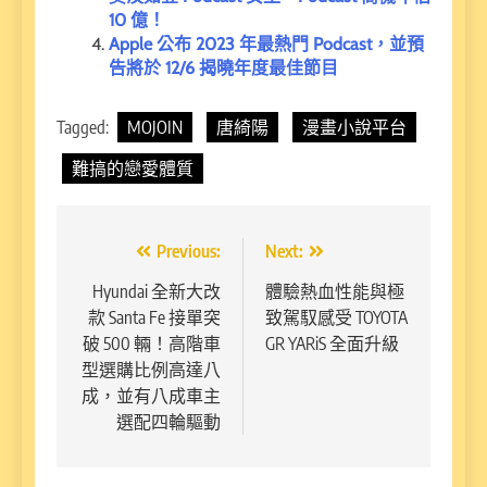
10 億！
Apple 公布 2023 年最熱門 Podcast，並預
告將於 12/6 揭曉年度最佳節目
Tagged:
MOJOIN
唐綺陽
漫畫小說平台
難搞的戀愛體質
文
Previous:
Next:
章
Hyundai 全新大改
體驗熱血性能與極
款 Santa Fe 接單突
致駕馭感受 TOYOTA
導
破 500 輛！高階車
GR YARiS 全面升級
覽
型選購比例高達八
成，並有八成車主
選配四輪驅動