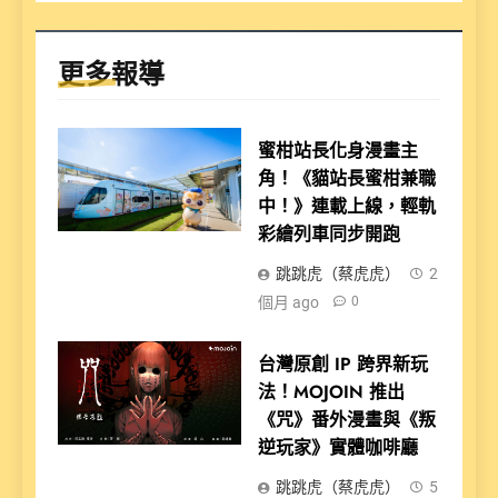
更多報導
蜜柑站長化身漫畫主
角！《貓站長蜜柑兼職
中！》連載上線，輕軌
彩繪列車同步開跑
跳跳虎（蔡虎虎）
2
個月 ago
0
台灣原創 IP 跨界新玩
法！MOJOIN 推出
《咒》番外漫畫與《叛
逆玩家》實體咖啡廳
跳跳虎（蔡虎虎）
5