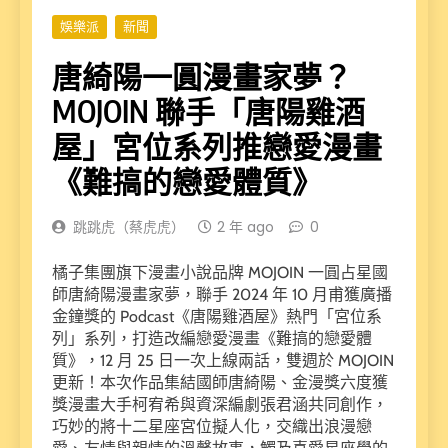
娛樂派
新聞
唐綺陽一圓漫畫家夢？
MOJOIN 聯手「唐陽雞酒
屋」宮位系列推戀愛漫畫
《難搞的戀愛體質》
跳跳虎（蔡虎虎）
2 年 ago
0
橘子集團旗下漫畫小說品牌 MOJOIN 一圓占星國
師唐綺陽漫畫家夢，聯手 2024 年 10 月甫獲廣播
金鐘獎的 Podcast《唐陽雞酒屋》熱門「宮位系
列」系列，打造改編戀愛漫畫《難搞的戀愛體
質》，12 月 25 日一次上線兩話，雙週於 MOJOIN
更新！本次作品集結國師唐綺陽、金漫獎六度獲
獎漫畫大手柯宥希與資深編劇張君涵共同創作，
巧妙的將十二星座宮位擬人化，交織出浪漫戀