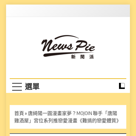
Skip
to
content
News Pie
最有料的新聞
首頁
»
唐綺陽一圓漫畫家夢？MOJOIN 聯手「唐陽
雞酒屋」宮位系列推戀愛漫畫《難搞的戀愛體質》