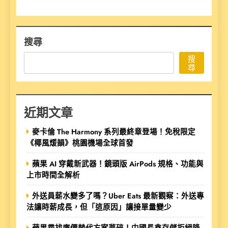
搜尋
搜
尋
近期文章
麥卡倫 The Harmony 系列最終章登場！免稅限定
《椰風煖韻》桃園機場全球首發
蘋果 AI 穿戴新武器！鏡頭版 AirPods 規格、功能與
上市時間全解析
外送員薪水變多了嗎？Uber Eats 最新觀察：外送專
法讓時薪成長，但「這原因」讓接單量變少
蘋果尋找廉價替代方案夢碎！中國長鑫存儲拒絕降