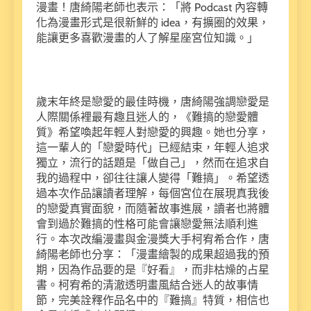
漫畫！唐綺陽老師也表示：「將 Podcast 內容轉
化為漫畫形式是很新鮮的 idea，有擴圈的效果，
能讓更多喜歡漫畫的人了解星座宮位知識。」
歲末年終是戀愛的最佳時機，唐綺陽強調戀愛是
人際關係裡最有趣且迷人的，《難搞的戀愛體
質》希望喚起年輕人對戀愛的興趣。她也分享，
這一輩人的「戀愛時代」已經結束，年輕人追求
獨立，流行的話題是「做自己」，然而在追求自
我的過程中，卻往往讓人變得「難搞」。希望透
過本次作品讓讀者理解，每個宮位在展現真我後
的戀愛真實面貌，而隨著故事進展，讀者也將體
會到過於難搞的性格可能會讓戀愛無法順利進
行。本次改編漫畫與金漫獎大手柯宥希合作，唐
綺陽老師也分享：「漫畫繪製的成果超過我的預
期，因為作品要的是『好看』，而非枯燥的占星
書。柯宥希的清澈透明畫風結合迷人的故事情
節，完美詮釋作品名中的『難搞』特質，相信也