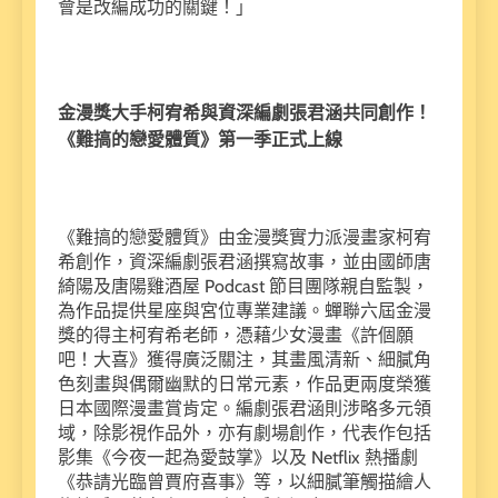
會是改編成功的關鍵！」
金漫獎大手柯宥希與資深編劇張君涵共同創作！
《難搞的戀愛體質》第一季正式上線
《難搞的戀愛體質》由金漫獎實力派漫畫家柯宥
希創作，資深編劇張君涵撰寫故事，並由國師唐
綺陽及唐陽雞酒屋 Podcast 節目團隊親自監製，
為作品提供星座與宮位專業建議。蟬聯六屆金漫
獎的得主柯宥希老師，憑藉少女漫畫《許個願
吧！大喜》獲得廣泛關注，其畫風清新、細膩角
色刻畫與偶爾幽默的日常元素，作品更兩度榮獲
日本國際漫畫賞肯定。編劇張君涵則涉略多元領
域，除影視作品外，亦有劇場創作，代表作包括
影集《今夜一起為愛鼓掌》以及 Netflix 熱播劇
《恭請光臨曾賈府喜事》等，以細膩筆觸描繪人