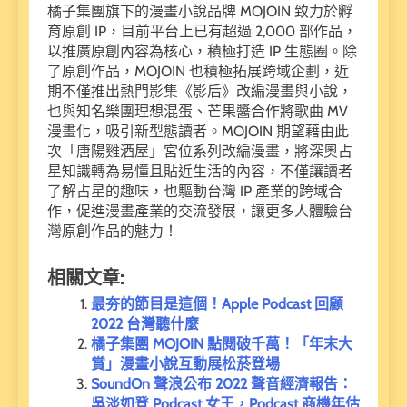
橘子集團旗下的漫畫小說品牌 MOJOIN 致力於孵
育原創 IP，目前平台上已有超過 2,000 部作品，
以推廣原創內容為核心，積極打造 IP 生態圈。除
了原創作品，MOJOIN 也積極拓展跨域企劃，近
期不僅推出熱門影集《影后》改編漫畫與小說，
也與知名樂團理想混蛋、芒果醬合作將歌曲 MV
漫畫化，吸引新型態讀者。MOJOIN 期望藉由此
次「唐陽雞酒屋」宮位系列改編漫畫，將深奧占
星知識轉為易懂且貼近生活的內容，不僅讓讀者
了解占星的趣味，也驅動台灣 IP 產業的跨域合
作，促進漫畫產業的交流發展，讓更多人體驗台
灣原創作品的魅力！
相關文章:
最夯的節目是這個！Apple Podcast 回顧
2022 台灣聽什麼
橘子集團 MOJOIN 點閱破千萬！「年末大
賞」漫畫小說互動展松菸登場
SoundOn 聲浪公布 2022 聲音經濟報告：
吳淡如登 Podcast 女王，Podcast 商機年估