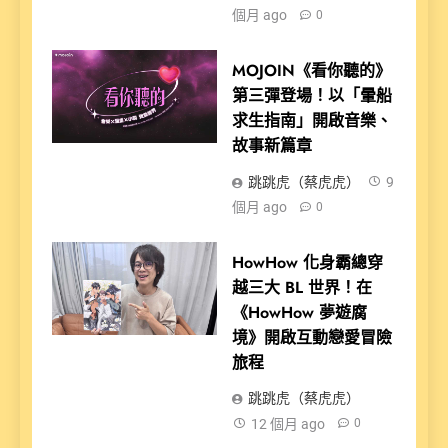
個月 ago
0
MOJOIN《看你聽的》
第三彈登場！以「暈船
求生指南」開啟音樂、
故事新篇章
跳跳虎（蔡虎虎）
9
個月 ago
0
HowHow 化身霸總穿
越三大 BL 世界！在
《HowHow 夢遊腐
境》開啟互動戀愛冒險
旅程
跳跳虎（蔡虎虎）
12 個月 ago
0