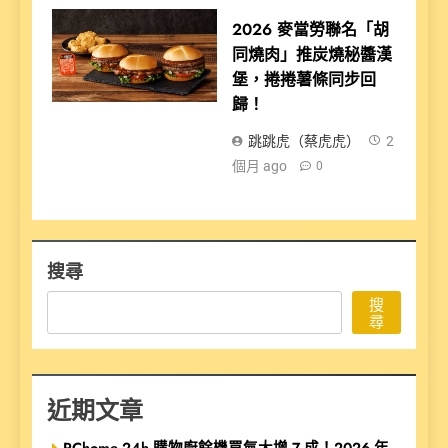
2026 麥當勞聯名「胡
同燒肉」推炭燒秘醬漢
堡，捲捲薯條同步回
歸！
跳跳虎（蔡虎虎）
2
個月 ago
0
搜尋
搜
尋
近期文章
PChome 24h 購物廚餘機買氣大增 7 成！2026 年