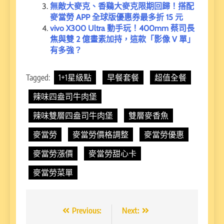
無敵大麥克、香鷄大麥克限期回歸！搭配
麥當勞 APP 全球版優惠券最多折 15 元
vivo X300 Ultra 動手玩！400mm 蔡司長
焦與雙 2 億畫素加持，這款「影像 V 單」
有多強？
Tagged:
1+1星級點
早餐套餐
超值全餐
辣味四盎司牛肉堡
辣味雙層四盎司牛肉堡
雙層麥香魚
麥當勞
麥當勞價格調整
麥當勞優惠
麥當勞漲價
麥當勞甜心卡
麥當勞菜單
文
Previous:
Next: