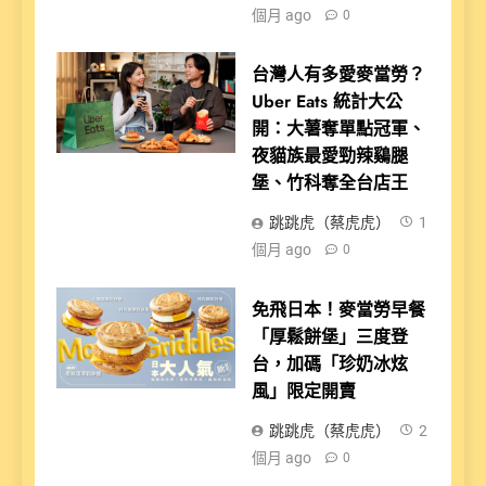
個月 ago
0
台灣人有多愛麥當勞？
Uber Eats 統計大公
開：大薯奪單點冠軍、
夜貓族最愛勁辣鷄腿
堡、竹科奪全台店王
跳跳虎（蔡虎虎）
1
個月 ago
0
免飛日本！麥當勞早餐
「厚鬆餅堡」三度登
台，加碼「珍奶冰炫
風」限定開賣
跳跳虎（蔡虎虎）
2
個月 ago
0