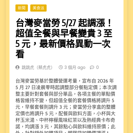
新聞
美食派
台灣麥當勞 5/27 起調漲！
超值全餐與早餐變貴 3 至
5 元，最新價格異動一次
看
跳跳虎（蔡虎虎）
3 個月 ago
0
台灣麥當勞基於整體營運考量，宣布自 2026 年
5 月 27 日凌晨零時起調整部分餐點定價；本次調
整主要針對套餐與部分單品，各項主餐的單點價
格皆維持不變，但超值全餐的套餐價格將調升 5
元，早餐套餐則調升 3 元；麥當勞分享盒的整體
定價也將調升 5 元，配餐與飲料方面，小杯與大
杯玉米湯、中杯檸檬風味紅茶以及熱經典卡布奇
諾，均調漲 3 元，其餘點心與飲料維持原價；此