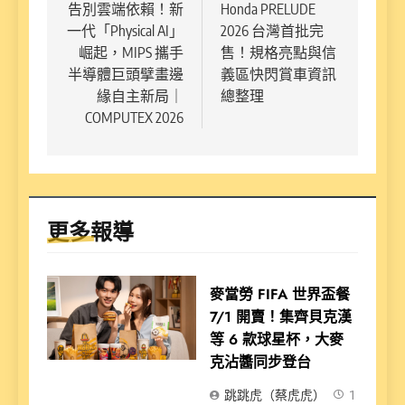
章
告別雲端依賴！新
Honda PRELUDE
一代「Physical AI」
2026 台灣首批完
導
崛起，MIPS 攜手
售！規格亮點與信
覽
半導體巨頭擘畫邊
義區快閃賞車資訊
緣自主新局｜
總整理
COMPUTEX 2026
更多報導
麥當勞 FIFA 世界盃餐
7/1 開賣！集齊貝克漢
等 6 款球星杯，大麥
克沾醬同步登台
跳跳虎（蔡虎虎）
1