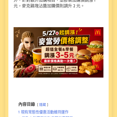
外，針對額外加購項目，塑膠袋加購價調漲 1
元，麥克鷄塊沾醬加購價則調升 2 元。
內容目錄
隱藏
1
現有常態性優惠活動維持運作