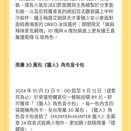
裝，還有人氣反派幻影旅團與主角繪製於分享盒
包裝，以及尼特羅會長的絕招百式觀音躍上中杯
冷飲杯、蟻王梅路艾姆與天才軍儀少女小麥面對
面經典場景的 OREO 冰炫風杯；期間限定「椒麻
辣味麥克鷄塊」10 塊與 6 塊包裝盒上更有蟻王直
屬護衛隊 Q 版角色。
限量 30 萬包《獵人》角色盲卡包
2024 年 10 月 23 日 11：00 起至 11 月 12 日（或售
完為止）於麥當勞購買任一餐點加價 89 元，即
可獲得「《獵人》角色盲卡包」，每一包內含四
張隨機角色卡，全台限量 30 萬包；《獵人》角
色盲卡包收錄了《HUNTER×HUNTER 獵人》全篇
章 24 款各式經典人物外，更加碼 1 款極限量「隱
藏版」。