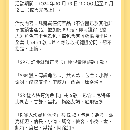
活動期間：2024 年 10 月 23 日 11：00 起至 11 月
12 日（或售完為止）。
活動內容：凡購買任何產品（不含醬包及其他非
單獨銷售產品）並加價 89 元，即可獲得《獵
人》角色盲卡包乙包，每包含有 4 張隨機卡片，
全套共 24 + 1 款卡片。每包款式隨機分配，恕不
指定、更換。
「SP 夢幻隱藏鑽石黑卡」極限量隱藏款 1 款。
「SSR 獵人傳說角色卡」共 6 款，包含：小傑、
奇犽、酷拉皮卡、雷歐力、西索、庫洛洛。
「SR 獵人稀有角色卡」共 6 款，包含：尼特羅、
比司吉、甘舒、磊札、梅路艾姆、尼飛彼多。
「R 獵人珍藏角色卡」共 12 款，包含：窩金、派
克諾妲、信長、小滴、瑪奇、俠客、小麥、金、
凱特、席巴、桀諾、阿路加。