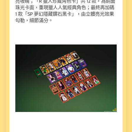
亮吸睛；「R 獵人珍藏角色卡」共 12 款，為銅面
珠光卡面，重現獵人人氣經典角色；最終再加碼
1 款「SP 夢幻隱藏鑽石黑卡」，由立體亮光效果
勾勒，細節滿分。