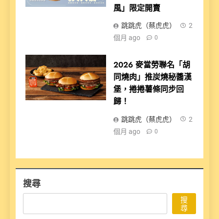
風」限定開賣
跳跳虎（蔡虎虎）
2
個月 ago
0
2026 麥當勞聯名「胡
同燒肉」推炭燒秘醬漢
堡，捲捲薯條同步回
歸！
跳跳虎（蔡虎虎）
2
個月 ago
0
搜尋
搜
尋