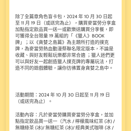
除了全篇章角色盲卡包，2024 年 10 月 30 日起
至 11 月 19 日（或送完為止），購買麥當勞分享盒
加點指定飲品買一送一或歡樂送購買分享餐，即
可獲得全台限量 19 萬組的「《獵人》BOOK
牌」；以《貪婪之島篇》為主題所打造的撲克
牌，為麥當勞熱血動漫祭聯名限定版本，不論是
收藏、與好友輕鬆玩樂都非常合適 ；獵人迷們更
可以與好友一起創造獵人撲克牌的專屬玩法，打
造不同的遊戲體驗，讓你彷彿置身貪婪之島中。
活動期間：2024 年 10 月 30 日起至 11 月 19 日
（或送完為止）。
活動內容：凡於麥當勞購買麥當勞分享盒，並加
點指定飲品買一送一（汽水 / 檸檬風味紅茶 (冰) /
無糖綠茶 (冰)/ 無糖紅茶 (冰)/ 經典美式咖啡 (冰 /