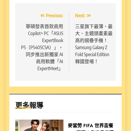
文
Previous:
Next:
章
華碩發表首款商用
三星旗下最薄、最
Copilot+ PC「ASUS
大、主鏡頭畫素最
導
ExpertBook
高的摺疊手機！
覽
P5（P5405CSA）」，
Samsung Galaxy Z
同步推出新獨家 AI
Fold Special Edition
商用軟體「AI
韓國登場！
ExpertMeet」
更多報導
麥當勞 FIFA 世界盃餐