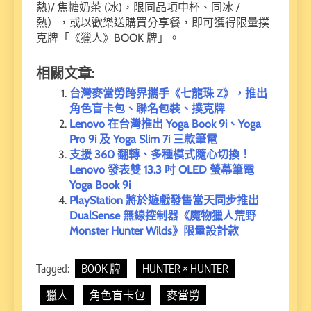
熱)/ 焦糖奶茶 (冰)，限同品項中杯、同冰 /
熱），或以歡樂送購買分享餐，即可獲得限量撲
克牌「《獵人》BOOK 牌」。
相關文章:
台灣麥當勞跨界攜手《七龍珠 Z》，推出
角色盲卡包、聯名包裝、撲克牌
Lenovo 在台灣推出 Yoga Book 9i、Yoga
Pro 9i 及 Yoga Slim 7i 三款筆電
支援 360 翻轉、多種模式隨心切換！
Lenovo 發表雙 13.3 吋 OLED 螢幕筆電
Yoga Book 9i
PlayStation 將於遊戲發售當天同步推出
DualSense 無線控制器《魔物獵人荒野
Monster Hunter Wilds》限量設計款
Tagged:
BOOK 牌
HUNTER × HUNTER
獵人
角色盲卡包
麥當勞