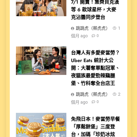
7/1 開賣！集齊貝克漢
等 6 款球星杯，大麥
克沾醬同步登台
跳跳虎（蔡虎虎）
1
個月 ago
0
台灣人有多愛麥當勞？
Uber Eats 統計大公
開：大薯奪單點冠軍、
夜貓族最愛勁辣鷄腿
堡、竹科奪全台店王
跳跳虎（蔡虎虎）
2
個月 ago
0
免飛日本！麥當勞早餐
「厚鬆餅堡」三度登
台，加碼「珍奶冰炫