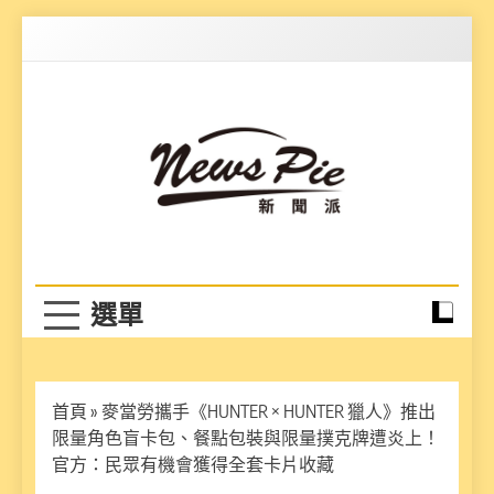
Skip
to
content
News Pie
最有料的新聞
首頁
»
麥當勞攜手《HUNTER × HUNTER 獵人》推出
限量角色盲卡包、餐點包裝與限量撲克牌遭炎上！
官方：民眾有機會獲得全套卡片收藏