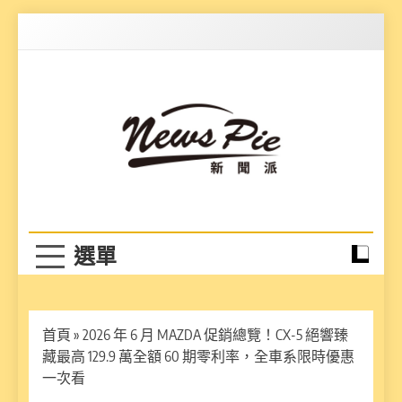
Skip
to
content
News Pie
最有料的新聞
首頁
»
2026 年 6 月 MAZDA 促銷總覽！CX-5 絕響臻
藏最高 129.9 萬全額 60 期零利率，全車系限時優惠
一次看