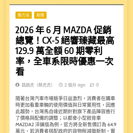
動力派
新聞
2026 年 6 月 MAZDA 促銷
總覽！CX-5 絕響臻藏最高
129.9 萬全額 60 期零利
率，全車系限時優惠一次
看
跳跳虎（蔡虎虎）
2 個月 ago
0
隨著台灣汽車市場競爭日益激烈，消費者在購車
時更加看重車輛的使用價值與日常實用性，因應
此趨勢，台灣馬自達近期針對旗下產品陣容進行
了價格與配備的調整；以都會小型掀背車
MAZDA2 淬鍊版為例，官方將全新售價訂為 64.9
萬元，若消費者搭配政府的貨物稅減徵新制，實