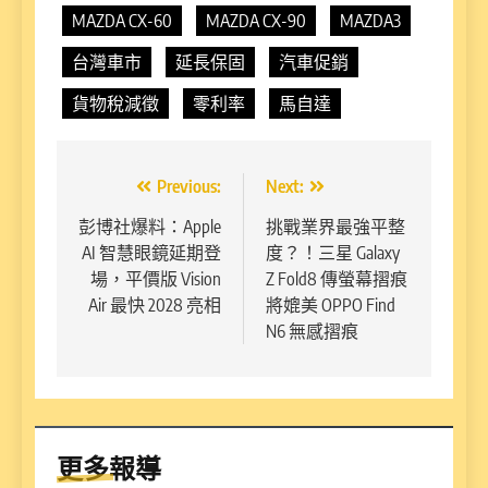
MAZDA CX-60
MAZDA CX-90
MAZDA3
台灣車市
延長保固
汽車促銷
貨物稅減徵
零利率
馬自達
文
Previous:
Next:
章
彭博社爆料：Apple
挑戰業界最強平整
AI 智慧眼鏡延期登
度？！三星 Galaxy
導
場，平價版 Vision
Z Fold8 傳螢幕摺痕
覽
Air 最快 2028 亮相
將媲美 OPPO Find
N6 無感摺痕
更多報導