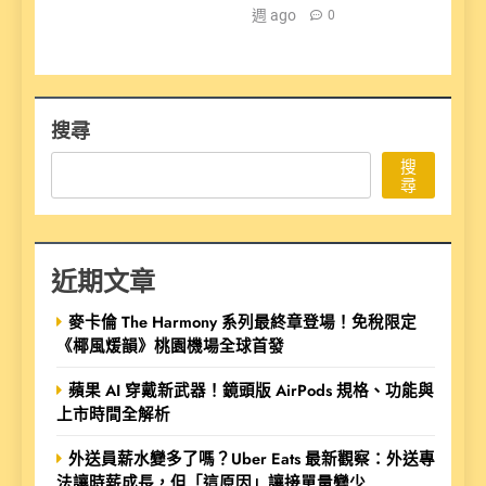
週 ago
0
搜尋
搜
尋
近期文章
麥卡倫 The Harmony 系列最終章登場！免稅限定
《椰風煖韻》桃園機場全球首發
蘋果 AI 穿戴新武器！鏡頭版 AirPods 規格、功能與
上市時間全解析
外送員薪水變多了嗎？Uber Eats 最新觀察：外送專
法讓時薪成長，但「這原因」讓接單量變少