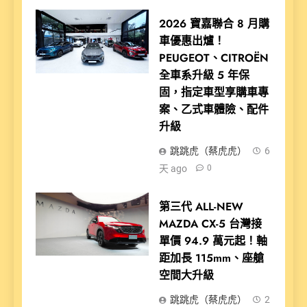
2026 寶嘉聯合 8 月購
車優惠出爐！
PEUGEOT、CITROËN
全車系升級 5 年保
固，指定車型享購車專
案、乙式車體險、配件
升級
跳跳虎（蔡虎虎）
6
天 ago
0
第三代 ALL-NEW
MAZDA CX-5 台灣接
單價 94.9 萬元起！軸
距加長 115mm、座艙
空間大升級
跳跳虎（蔡虎虎）
2