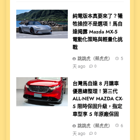
純電版本真要來了？犧
牲操控不是選項！馬自
達揭露 Mazda MX-5
電動化策略與輕量化挑
戰
跳跳虎（蔡虎虎）
5
天 ago
0
台灣馬自達 8 月購車
優惠總整理！第三代
ALL-NEW MAZDA CX-
5 限時保固升級，指定
車型享 5 年原廠保固
跳跳虎（蔡虎虎）
6
天 ago
0