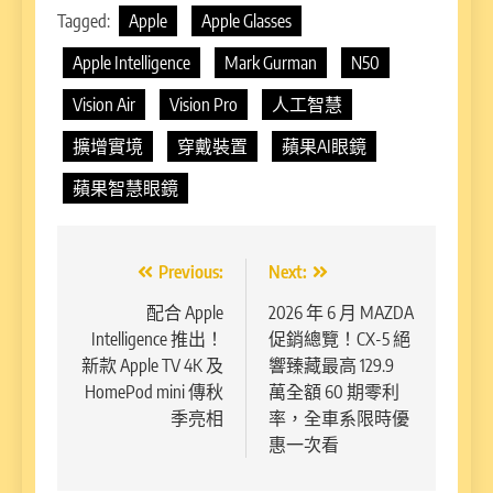
Tagged:
Apple
Apple Glasses
Apple Intelligence
Mark Gurman
N50
Vision Air
Vision Pro
人工智慧
擴增實境
穿戴裝置
蘋果AI眼鏡
蘋果智慧眼鏡
文
Previous:
Next:
章
配合 Apple
2026 年 6 月 MAZDA
Intelligence 推出！
促銷總覽！CX-5 絕
導
新款 Apple TV 4K 及
響臻藏最高 129.9
覽
HomePod mini 傳秋
萬全額 60 期零利
季亮相
率，全車系限時優
惠一次看