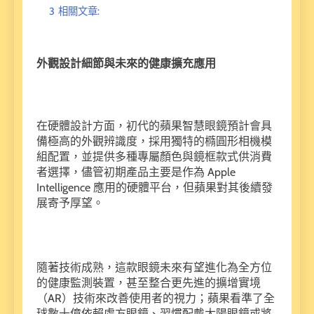
3
相關文章:
外觀設計細節與未來的健康擴充應用
在硬體設計方面，初代的蘋果智慧眼鏡預計會具
備極高的外觀辨識度，採用獨特的橢圓形相機模
組配置，並提供多種專屬顏色與鏡框款式供消費
者選擇，儘管初期產品主要是作為 Apple
Intelligence 應用的硬體平台，但蘋果對其後續發
展寄予厚望。
隨著技術成熟，這款眼鏡未來有望進化為全方位
的健康監測裝置，甚至整合更先進的擴增實境
（AR）技術來改善使用者的視力；蘋果看準了全
球數十億依賴處方眼鏡、習慣配戴太陽眼鏡或將