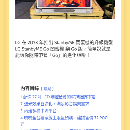
LG 在 2023 年推出 StanbyME 閨蜜機的升級機型
LG StanbyME Go 閨蜜機 樂 Go 版，簡單說就是
能讓你隨時帶著「Go」的進化版啦！
內容目錄
隱藏
1
配備 27 吋 LED 觸控螢幕的軍規級防摔箱
2
聲光效果皆進化，滿足影音娛樂需求
3
內建多種串流平台
4
嘖嘖全台獨家線上限量預購，建議售價 32,900
元