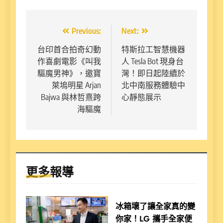
文
Previous:
Next:
章
台印首合拍奇幻動
特斯拉工智慧機器
作喜劇電影《叫我
人 Tesla Bot 現身台
導
驅魔男神》，邀寶
灣！即日起陸續於
覽
萊塢明星 Arjan
北中南服務體驗中
Bajwa 與林哲熹跨
心靜態展示
海驅魔
更多報導
冰箱壞了讓全家真的變
你家！LG 攜手全家便