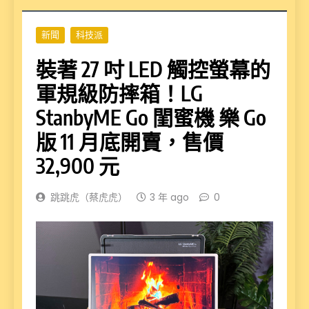
新聞
科技派
裝著 27 吋 LED 觸控螢幕的
軍規級防摔箱！LG
StanbyME Go 閨蜜機 樂 Go
版 11 月底開賣，售價
32,900 元
跳跳虎（蔡虎虎）
3 年 ago
0