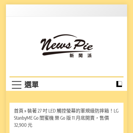
Skip
to
content
News Pie
最有料的新聞
首頁
»
裝著 27 吋 LED 觸控螢幕的軍規級防摔箱！LG
StanbyME Go 閨蜜機 樂 Go 版 11 月底開賣，售價
32,900 元