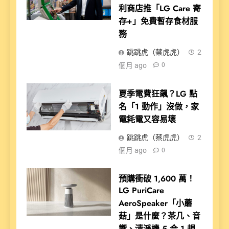
利商店推「LG Care 寄
存+」免費暫存食材服
務
跳跳虎（蔡虎虎）
2
個月 ago
0
夏季電費狂飆？LG 點
名「1 動作」沒做，家
電耗電又容易壞
跳跳虎（蔡虎虎）
2
個月 ago
0
預購衝破 1,600 萬！
LG PuriCare
AeroSpeaker「小蘑
菇」是什麼？茶几、音
響、清淨機 5 合 1 規