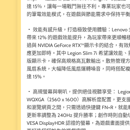
達 15％，讓每一場戰鬥無往不利。專業玩家也可
的筆電效能模式，在遊戲與節能需求中保持平
・ 效能有感升級，打造極致使用體驗：Lenovo 全新 Le
帶來 12% 的遊戲效能提升，為玩家帶來更順暢穩
過與 NVIDIA GeForce RTX™顯示卡
應更加即時。其中 Legion Slim 7i 希
版顯示卡，確保高規格高瓦數輸出。散熱管理方面，Legi
風扇系統，大幅降低風扇運轉噪音，同時搭配
達 15%。
・ 高規螢幕與喇叭，提供絕佳視聽享受： Legion
WQXGA（2560 x 1600）高解析度配置，更支
和瀏覽網頁之間，只需透過快捷鍵 FN+R，就
更新率調整為 240Hz 提升勝率；創作時則自動切換
VESA DisplayHDR 認證的螢幕，為遊戲畫