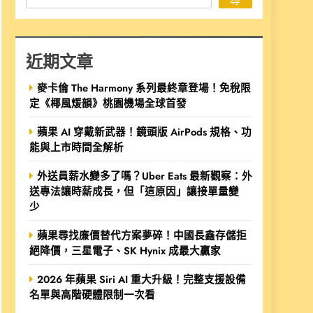
近期文章
麥卡倫 The Harmony 系列最終章登場！免稅限
定《椰風煖韻》桃園機場全球首發
蘋果 AI 穿戴新武器！鏡頭版 AirPods 規格、功
能與上市時間全解析
外送員薪水變多了嗎？Uber Eats 最新觀察：外
送專法讓時薪成長，但「這原因」讓接單量變
少
蘋果尋找廉價替代方案夢碎！中國長鑫存儲拒
絕降價，三星電子、SK Hynix 成最大贏家
2026 年蘋果 Siri AI 重大升級！完整支援設備
名單與高階硬體限制一次看