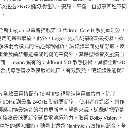
以透過 FN+Q 鍵切換性能、安靜、平衡、自訂等四種不同
衡。
gion 筆電皆搭載第 13 代 Intel Core H 系列處理器，
定的遊戲體驗。此外，Legion 更加入獨顯直連技術，透
的結合，有效解決混合模式的性能損耗問題，讓整體畫面更加舒適、反
望讓效能、重量及續航都能達成均衡的平衡外，其餘機種皆支援滿血
on 獨有的 Coldfront 5.0 散熱技術，具備全新 3D
複合式導熱管及改良版通風口，有效散熱，使整體性能提升
 全款筆電皆配有 16 吋 IPS 視覺純粹電競螢幕，除了
援 60Hz 到最高 240Hz 動態更新率。使用者在遊戲、創作
能輕鬆切換最適合的螢幕更新率。舉例來說，遊戲時把螢幕
為最低更新率延長電池續航力。取得 Dolby Vision 、
面提供精準的顏色細節，聽覺上透過 Nahimic 音效技術配合，全