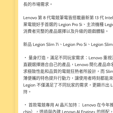
長的市場需求。
Lenovo 第 8 代電競筆電皆搭載最新第 13 代 Inte
業電競好手首選的 Legion Pro 5i、主流機種 Legi
消費者完整的產品選擇以及升級的遊戲體驗。
新品 Legion Slim 7i、Legion Pro 5i、Legion
・ 量身打造，滿足不同玩家需求：Lenovo
直觀選擇適合自己的產品，Lenovo 簡化產品命名，將 
求極致性能和品質的電競狂熱者所設計，而 Sl
薄便攜的特色提升行動力，讓使用者時刻都能來場
Legion 不僅滿足了不同玩家的需求，更顯示出
持。
・ 首款電競專用 AI 晶片加持： Lenovo 在今
chip），透過與內建 Lenovo AI Engine+