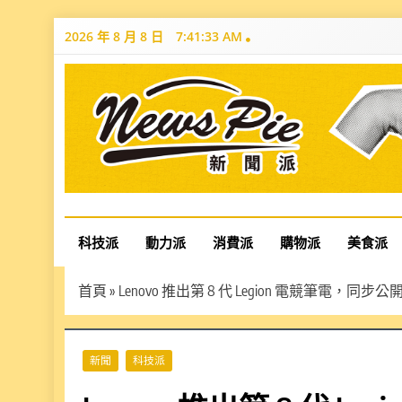
Skip
2026 年 8 月 8 日
7:41:34 AM
to
content
News Pie
最有料的新聞
科技派
動力派
消費派
購物派
美食派
首頁
»
Lenovo 推出第 8 代 Legion 電競筆電，同
新聞
科技派