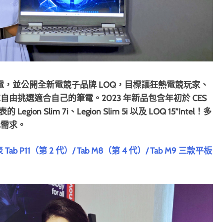
n 電競筆電，並公開全新電競子品牌 LOQ，目標讓狂熱電競玩家、
挑選適合自己的筆電。2023 年新品包含年初於 CES
gion Slim 7i、Legion Slim 5i 以及 LOQ 15”Intel！多
元需求。
b P11（第 2 代）/ Tab M8（第 4 代）/ Tab M9 三款平板