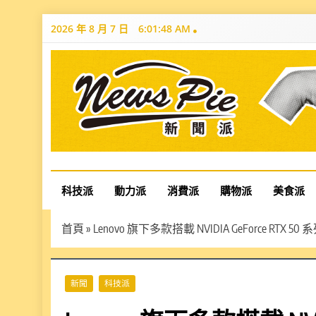
Skip
2026 年 8 月 7 日
6:01:49 AM
to
content
News Pie
最有料的新聞
科技派
動力派
消費派
購物派
美食派
首頁
»
Lenovo 旗下多款搭載 NVIDIA GeForce R
新聞
科技派