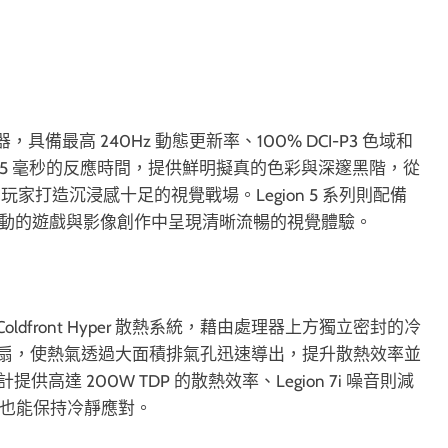
t 顯示器，具備最高 240Hz 動態更新率、100% DCI-P3 色域和
援不到 0.5 毫秒的反應時間，提供鮮明擬真的色彩與深邃黑階，從
打造沉浸感十足的視覺戰場。Legion 5 系列則配備
率，在移動的遊戲與影像創作中呈現清晰流暢的視覺體驗。
ldfront Hyper 散熱系統，藉由處理器上方獨立密封的冷
壓風扇，使熱氣透過大面積排氣孔迅速導出，提升散熱效率並
計提供高達 200W TDP 的散熱效率、Legion 7i 噪音則減
下也能保持冷靜應對。