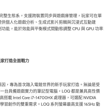
vo Legion 完整生態系，支援跨裝置同步與遊戲庫管理，玩家可在單
具提供個人化遊戲分析、生成式影片剪輯與沉浸式互動建
情境偵測功能，能於效能與平衡模式間動態調整 CPU 與 GPU 功率
新手玩家打造全面戰力
 系列的效能基因，專為首次踏入電競世界的新手玩家打造。無論是受
一台具備遊戲實力的筆記型電腦，LOQ 都是兼具高性價
Intel Core i7-14700HX 處理器，可選配 NVIDIA
 遊戲與學習創作的雙重需求。LOQ 系列螢幕最高支援 165Hz 動