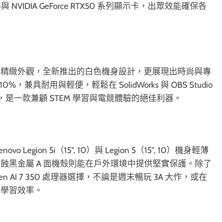
ltra 處理器與 NVIDIA GeForce RTX50 系列顯示卡，出眾效能確保各
用全金屬材質打造精緻外觀，全新推出的白色機身設計，更展現出時尚與專
具耐用與輕便，輕鬆在 SolidWorks 與 OBS Studio
，是一款兼顧 STEM 學習與電競體驗的絕佳利器。
ion 5i（15”, 10）與 Legion 5（15”, 10）機身輕薄
日蝕黑金屬 A 面機殼則能在戶外環境中提供堅實保護。除了
MD Ryzen AI 7 350 處理器選擇，不論是週末暢玩 3A 大作，或在
與學習效率。