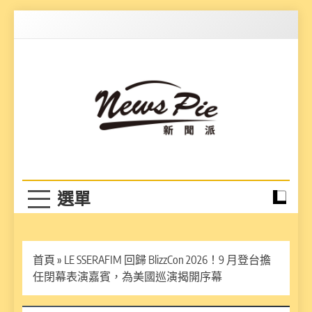
Skip
to
content
News Pie
最有料的新聞
首頁
»
LE SSERAFIM 回歸 BlizzCon 2026！9 月登台擔
任閉幕表演嘉賓，為美國巡演揭開序幕