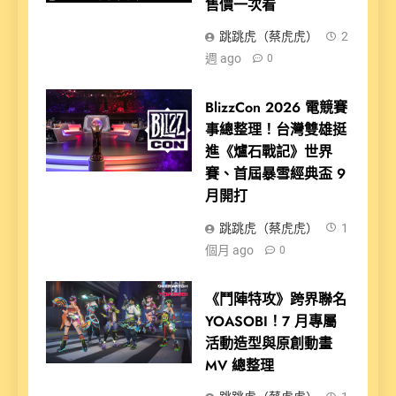
售價一次看
跳跳虎（蔡虎虎）
2
週 ago
0
BlizzCon 2026 電競賽
事總整理！台灣雙雄挺
進《爐石戰記》世界
賽、首屆暴雪經典盃 9
月開打
跳跳虎（蔡虎虎）
1
個月 ago
0
《鬥陣特攻》跨界聯名
YOASOBI！7 月專屬
活動造型與原創動畫
MV 總整理