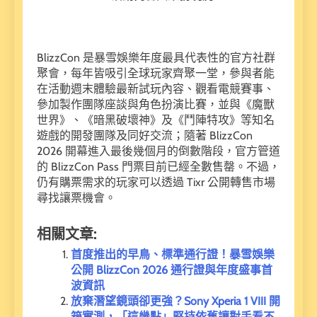
BlizzCon 是暴雪娛樂年度最具代表性的官方社群
聚會，每年皆吸引全球玩家齊聚一堂，參與者能
在活動週末體驗最新試玩內容、觀看電競賽事、
參加製作團隊座談與角色扮演比賽，並與《魔獸
世界》、《暗黑破壞神》及《鬥陣特攻》等知名
遊戲的開發團隊及同好交流；隨著 BlizzCon
2026 開幕進入最後幾個月的倒數階段，官方管道
的 BlizzCon Pass 門票目前已經全數售罄。不過，
仍有購票需求的玩家可以透過 Tixr 公開轉售市場
尋找讓票機會。
相關文章:
首度推出的早鳥、標準通行證！暴雪娛樂
公開 BlizzCon 2026 通行證與年度盛事首
波資訊
放棄潛望鏡頭卻更強？Sony Xperia 1 VIII 開
箱實測，「這幾點」堅持依舊讓對手看不