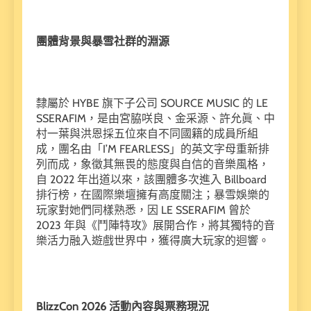
團體背景與暴雪社群的淵源
隸屬於 HYBE 旗下子公司 SOURCE MUSIC 的 LE
SSERAFIM，是由宮脇咲良、金采源、許允眞、中
村一葉與洪恩採五位來自不同國籍的成員所組
成，團名由「I’M FEARLESS」的英文字母重新排
列而成，象徵其無畏的態度與自信的音樂風格，
自 2022 年出道以來，該團體多次進入 Billboard
排行榜，在國際樂壇擁有高度關注；暴雪娛樂的
玩家對她們同樣熟悉，因 LE SSERAFIM 曾於
2023 年與《鬥陣特攻》展開合作，將其獨特的音
樂活力融入遊戲世界中，獲得廣大玩家的迴響。
BlizzCon 2026 活動內容與票務現況