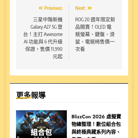
文
Previous:
Next:
章
三星中階新機
ROG 20 週年限定新
Galaxy A27 5G 登
品開賣！OLED 電
導
台！主打 Awesome
競螢幕、鍵盤、滑
覽
AI 功能與 6 代升級
鼠、電競椅售價一
保證，售價 11,990
次看
元起
更多報導
BlizzCon 2026 虛擬寶
物總整理！數位組合包
與終極典藏系列內容、