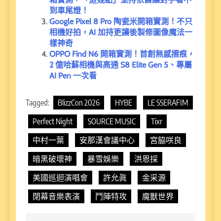
到車尾燈！
Google Pixel 8 Pro 陶瓷米開箱實測！不只
相機好拍，AI 加持更讓後製修圖像魔法一
樣神奇
OPPO Find N6 開箱實測！首創無感摺痕，
2 億哈蘇相機與高通 S8 Elite Gen 5、專屬
AI Pen 一次看
Tagged:
BlizzCon 2026
HYBE
LE SSERAFIM
Perfect Night
SOURCE MUSIC
Tixr
中村一葉
安那漢會議中心
宮脇咲良
暗黑破壞神
暴雪娛樂
洪恩採
美國巡迴演唱會
許允眞
金采源
閉幕音樂表演
鬥陣特攻
魔獸世界