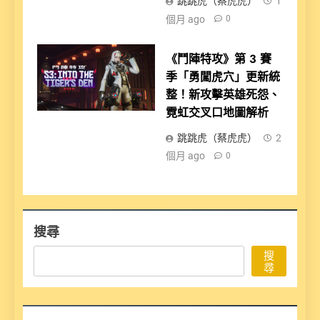
跳跳虎（蔡虎虎）
1
個月 ago
0
《鬥陣特攻》第 3 賽
季「勇闖虎穴」更新統
整！新攻擊英雄死怨、
霓虹交叉口地圖解析
跳跳虎（蔡虎虎）
2
個月 ago
0
搜尋
搜
尋