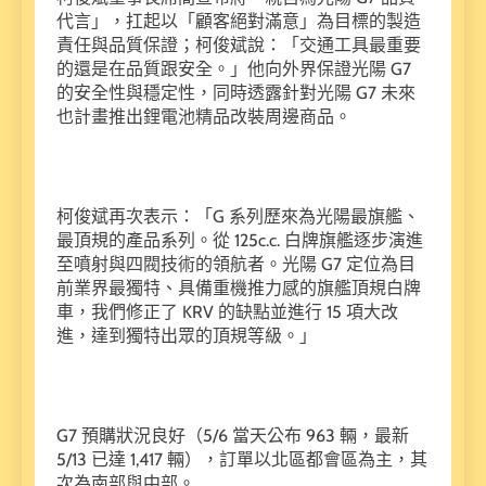
代言」，扛起以「顧客絕對滿意」為目標的製造
責任與品質保證；柯俊斌說：「交通工具最重要
的還是在品質跟安全。」他向外界保證光陽 G7
的安全性與穩定性，同時透露針對光陽 G7 未來
也計畫推出鋰電池精品改裝周邊商品。
柯俊斌再次表示：「G 系列歷來為光陽最旗艦、
最頂規的產品系列。從 125c.c. 白牌旗艦逐步演進
至噴射與四閥技術的領航者。光陽 G7 定位為目
前業界最獨特、具備重機推力感的旗艦頂規白牌
車，我們修正了 KRV 的缺點並進行 15 項大改
進，達到獨特出眾的頂規等級。」
G7 預購狀況良好（5/6 當天公布 963 輛，最新
5/13 已達 1,417 輛），訂單以北區都會區為主，其
次為南部與中部。