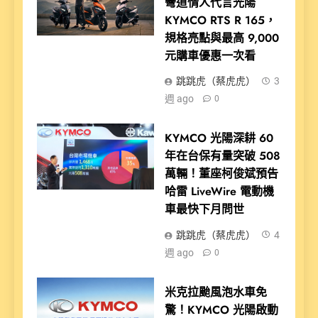
彎道情人代言光陽
KYMCO RTS R 165，
規格亮點與最高 9,000
元購車優惠一次看
跳跳虎（蔡虎虎）
3
週 ago
0
KYMCO 光陽深耕 60
年在台保有量突破 508
萬輛！董座柯俊斌預告
哈雷 LiveWire 電動機
車最快下月問世
跳跳虎（蔡虎虎）
4
週 ago
0
米克拉颱風泡水車免
驚！KYMCO 光陽啟動