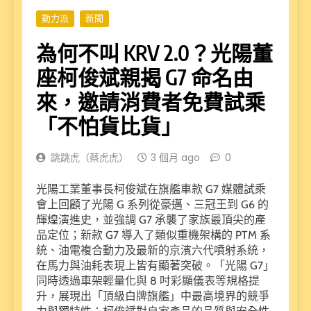
動力派
新聞
為何不叫 KRV 2.0？光陽董
座柯俊斌親揭 G7 命名由
來，邀請消費者免費試乘
「不怕貨比貨」
跳跳虎（蔡虎虎）
3 個月 ago
0
光陽工業董事長柯俊斌在旗艦車款 G7 媒體試乘
會上回顧了光陽 G 系列從豪邁、三冠王到 G6 的
輝煌演進史，並強調 G7 承襲了家族最頂尖的產
品定位；新款 G7 導入了類似重機架構的 PTM 系
統、油電複合動力及最新的京濱六代噴射系統，
在馬力與油耗表現上皆有顯著突破。「光陽 G7」
同時透過車架輕量化與 8 吋彩顯儀表等規格提
升，展現出「頂級白牌旗艦」中最高境界的競爭