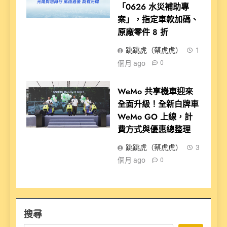
「0626 水災補助專
案」，指定車款加碼、
原廠零件 8 折
跳跳虎（蔡虎虎）
1
個月 ago
0
WeMo 共享機車迎來
全面升級！全新白牌車
WeMo GO 上線，計
費方式與優惠總整理
跳跳虎（蔡虎虎）
3
個月 ago
0
搜尋