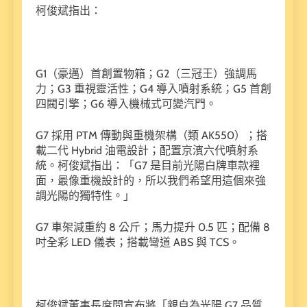
柯俊斌指出：
G1（豪邁）首創置物箱；G2（三冠王）強調馬
力；G3 重視靈活性；G4 導入噴射系統；G5 首創
四閥引擎；G6 導入機械式可變汽門。
G7 採用 PTM 傳動與重機架構（類 AK550）；搭
載二代 Hybrid 油電設計；配置京濱六代噴射系
統。柯俊斌指出：「G7 是目前光陽白牌車款裡
面，最像重機設計的，所以我們希望用這個來強
調光陽的獨特性。」
G7 車架減重約 8 公斤；馬力提升 0.5 匹；配備 8
吋全彩 LED 儀表；搭載彎道 ABS 與 TCS。
柯俊斌董事長席間宣布將「親自為光陽 G7 品質