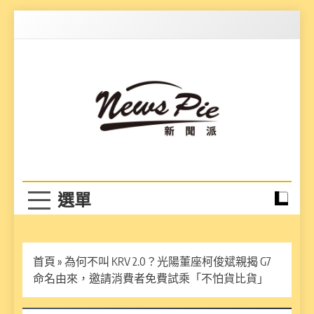
Skip
to
content
News Pie
最有料的新聞
首頁
»
為何不叫 KRV 2.0？光陽董座柯俊斌親揭 G7
命名由來，邀請消費者免費試乘「不怕貨比貨」