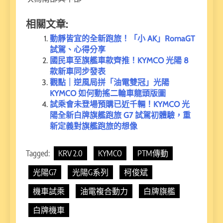
相關文章:
動靜皆宜的全新跑旅！「小 AK」RomaGT
試駕、心得分享
國民車至旗艦車款齊推！KYMCO 光陽 8
款新車同步發表
觀點｜逆風局拼「油電雙冠」光陽
KYMCO 如何動搖二輪車龍頭版圖
試乘會未登場預購已近千輛！KYMCO 光
陽全新白牌旗艦跑旅 G7 試駕初體驗，重
新定義對旗艦跑旅的想像
Tagged:
KRV 2.0
KYMCO
PTM傳動
光陽G7
光陽G系列
柯俊斌
機車試乘
油電複合動力
白牌旗艦
白牌機車