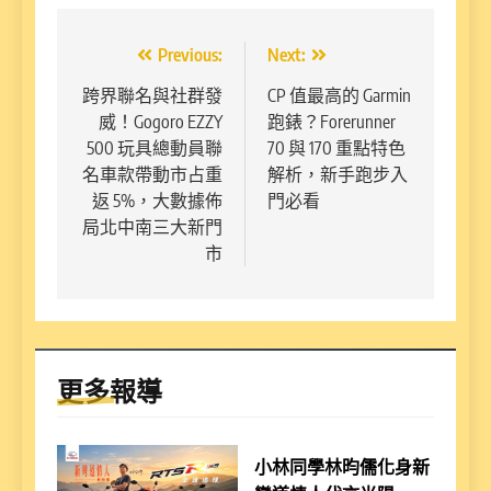
文
Previous:
Next:
章
跨界聯名與社群發
CP 值最高的 Garmin
威！Gogoro EZZY
跑錶？Forerunner
導
500 玩具總動員聯
70 與 170 重點特色
覽
名車款帶動市占重
解析，新手跑步入
返 5%，大數據佈
門必看
局北中南三大新門
市
更多報導
小林同學林昀儒化身新