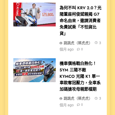
為何不叫 KRV 2.0？光
陽董座柯俊斌親揭 G7
命名由來，邀請消費者
免費試乘「不怕貨比
貨」
跳跳虎（蔡虎虎）
3
個月 ago
0
機車價格戰白熱化！
SYM 三陽不敵
KYMCO 光陽 K1 單一
車款奪冠壓力，全車系
加碼搶攻母親節檔期
跳跳虎（蔡虎虎）
3
個月 ago
0