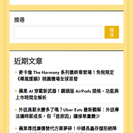
搜尋
搜
尋
近期文章
麥卡倫 The Harmony 系列最終章登場！免稅限定
《椰風煖韻》桃園機場全球首發
蘋果 AI 穿戴新武器！鏡頭版 AirPods 規格、功能與
上市時間全解析
外送員薪水變多了嗎？Uber Eats 最新觀察：外送專
法讓時薪成長，但「這原因」讓接單量變少
蘋果尋找廉價替代方案夢碎！中國長鑫存儲拒絕降