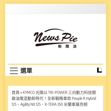
Skip
to
content
News Pie
最有料的新聞
首頁
»
KYMCO 光陽以 TRI-POWER 三向動力科技開
啟油電混動新時代！全新戰略車款 People R Hybrid
125、Agility NX 125、X-TERA 350 米蘭車展亮相