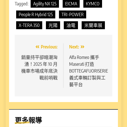
Tagged:
Agility NX 125
EICMA
KYMCO
People R Hybrid 125
TRI-POWER
X-TERA 350
光陽
油電
米蘭車展
文
Previous:
Next:
章
銷量持平卻暗潮洶
Alfa Romeo 攜手
湧！2025 年 10 月
Maserati 打造
導
機車市場成年底決
BOTTEGAFUORISERIE
覽
戰前哨戰
義式車輛訂製與工
藝平台
更多報導