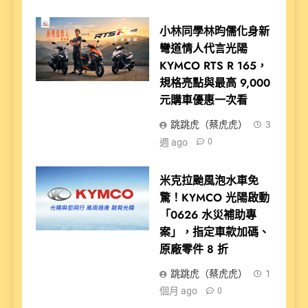
小林同學林昀儒化身新
彎道情人代言光陽
KYMCO RTS R 165，
規格亮點與最高 9,000
元購車優惠一次看
跳跳虎（蔡虎虎）
3
週 ago
0
米克拉颱風泡水車免
驚！KYMCO 光陽啟動
「0626 水災補助專
案」，指定車款加碼、
原廠零件 8 折
跳跳虎（蔡虎虎）
1
個月 ago
0