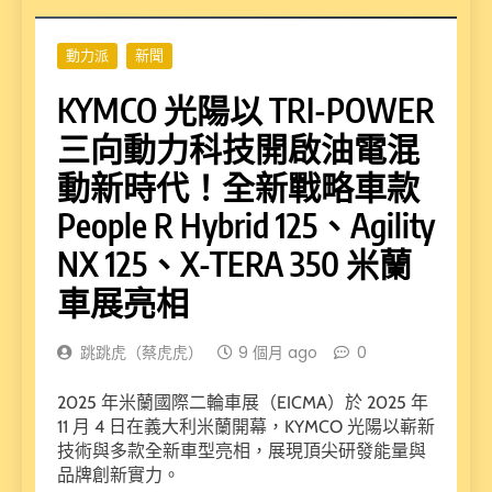
動力派
新聞
KYMCO 光陽以 TRI-POWER
三向動力科技開啟油電混
動新時代！全新戰略車款
People R Hybrid 125、Agility
NX 125、X-TERA 350 米蘭
車展亮相
跳跳虎（蔡虎虎）
9 個月 ago
0
2025 年米蘭國際二輪車展（EICMA）於 2025 年
11 月 4 日在義大利米蘭開幕，KYMCO 光陽以嶄新
技術與多款全新車型亮相，展現頂尖研發能量與
品牌創新實力。