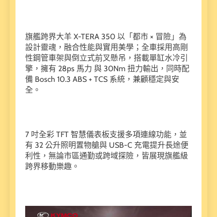
旗艦跨界大羊 X-TERA 350 以「都市 × 冒險」為
設計靈魂，融合性能與實用美學；全車採用高剛
性鋼管車架與倒立式前叉懸吊，搭載單缸水冷引
擎，擁有 28ps 馬力 與 30Nm 扭力輸出，同時配
備 Bosch 10.3 ABS + TCS 系統，兼顧穩定與安
全。
7 吋全彩 TFT 智慧儀表板支援多項連線功能，並
有 32 公升照明置物艙與 USB-C 充電提升長途便
利性，無論市區通勤或跨域探險，皆展現旗艦級
跨界移動樂趣。