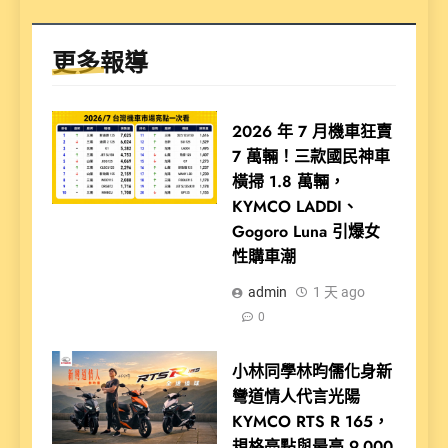
更多報導
2026 年 7 月機車狂賣
7 萬輛！三款國民神車
橫掃 1.8 萬輛，
KYMCO LADDI、
Gogoro Luna 引爆女
性購車潮
admin
1 天 ago
0
小林同學林昀儒化身新
彎道情人代言光陽
KYMCO RTS R 165，
規格亮點與最高 9,000