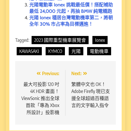
光陽電動車 Ionex 挑戰最低價！搭配補助
最低 24,000 元起，再抽 BMW 純電轎跑
光陽 Ionex 穩居台灣電動機車第二，將朝
全年 30% 市占率為目標邁進！
Tagged:
2023 國際重型機車展覽會
Ionex
KAWASAKI
KYMCO
光陽
電動機車
文
Previous:
Next:
章
最大可投影 120 吋
繁體中文也 OK！
4K HDR 畫面！
Adobe Firefly 現已支
導
ViewSonic 推出全球
援全球超過百種語
覽
首款「專為 Xbox
言的文字輸入指令
所設計」投影機