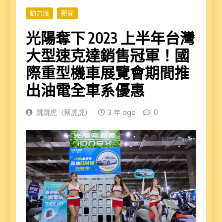
動力派
新聞
光陽奪下 2023 上半年台灣
大型速克達銷售冠軍！國
際重型機車展覽會期間推
出油電全車系優惠
跳跳虎（蔡虎虎）
3 年 ago
0