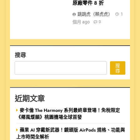
原廠零件 8 折
跳跳虎（蔡虎虎）
1
個月 ago
0
搜尋
搜
尋
近期文章
麥卡倫 The Harmony 系列最終章登場！免稅限定
《椰風煖韻》桃園機場全球首發
蘋果 AI 穿戴新武器！鏡頭版 AirPods 規格、功能與
上市時間全解析