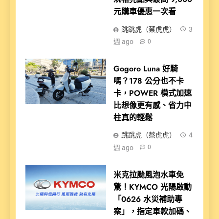
元購車優惠一次看
跳跳虎（蔡虎虎）
3
週 ago
0
Gogoro Luna 好騎
嗎？178 公分也不卡
卡，POWER 模式加速
比想像更有感、省力中
柱真的輕鬆
跳跳虎（蔡虎虎）
4
週 ago
0
米克拉颱風泡水車免
驚！KYMCO 光陽啟動
「0626 水災補助專
案」，指定車款加碼、