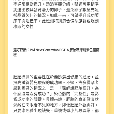
率通常相對提升。透過客觀分級，醫師可更精準
挑選出較具發育潛力的卵子，避免卵子數量充足
卻品質欠佳的情況。如此一來，可望提升成功著
床率與活產率。此檢測特別適合備孕族群或規劃
凍卵的女性。
選好胚胎：⁠Pixl Next Generation PGT-A 胚胎著床前染色體篩
檢
胚胎檢測的重要性在於能篩選出健康的胚胎，並
提高試管嬰兒療程的成功率。不過，許多備孕者
感到困惑的情況之一是：「醫師說胚胎很好，為
什麼還是沒有成功？」染色體的「完整性」是影
響成功率的關鍵。具體來說，胚胎的真正健康狀
況藏在肉眼看不見的地方，即便胚胎外觀再好，
只要染色體出現缺失、重複或微小片段異常，都