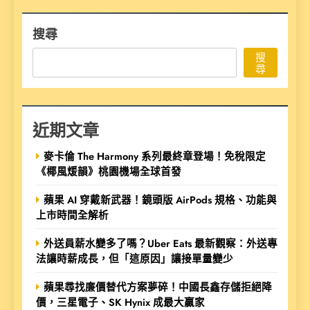
搜尋
搜
尋
近期文章
麥卡倫 The Harmony 系列最終章登場！免稅限定
《椰風煖韻》桃園機場全球首發
蘋果 AI 穿戴新武器！鏡頭版 AirPods 規格、功能與
上市時間全解析
外送員薪水變多了嗎？Uber Eats 最新觀察：外送專
法讓時薪成長，但「這原因」讓接單量變少
蘋果尋找廉價替代方案夢碎！中國長鑫存儲拒絕降
價，三星電子、SK Hynix 成最大贏家