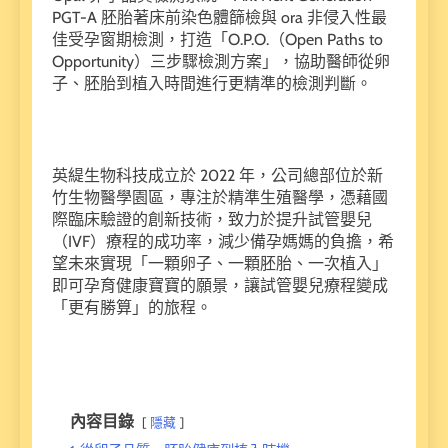
PGT-A 胚胎著床前染色體篩檢與 ora 非侵入性最
佳受孕窗期檢測，打造「O.P.O.（Open Paths to
Opportunity）三步驟檢測方案」，協助醫師從卵
子、胚胎到植入時間進行更精準的檢測判斷。
英緹生物科技成立於 2022 年，公司總部位於新
竹生物醫學園區，專注於精準生殖醫學，憑藉國
際臨床驗證的創新技術，致力於提升試管嬰兒
（IVF）療程的成功率，減少備孕媽媽的負擔，希
望未來實現「一顆卵子、一顆胚胎、一次植入」
即可孕育健康寶寶的願景，讓試管嬰兒療程變成
「更有勝算」的旅程。
內容目錄
隱藏