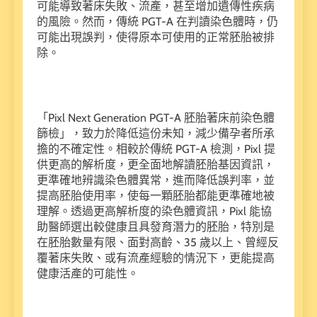
可能導致著床失敗、流產，甚至增加遺傳性疾病
的風險。然而，傳統 PGT-A 在判讀染色體時，仍
可能出現誤判，使得原本可使用的正常胚胎被排
除。
「⁠Pixl Next Generation PGT-A 胚胎著床前染色體
篩檢」，致力於降低這份未知，減少備孕者所承
擔的不確定性。相較於傳統 PGT-A 檢測，Pixl 提
供更高的解析度，更全面地解讀胚胎基因資訊，
更準確地辨識染色體異常，進而降低誤判率，並
提高胚胎使用率，使每一顆胚胎都能更準確地被
理解。透過更高解析度的染色體資訊，Pixl 能協
助醫師選出較健康且具發育潛力的胚胎，特別是
在胚胎數量有限、面對高齡、35 歲以上、曾經反
覆著床失敗、或有流產經驗的情況下，更能提高
健康活產的可能性。