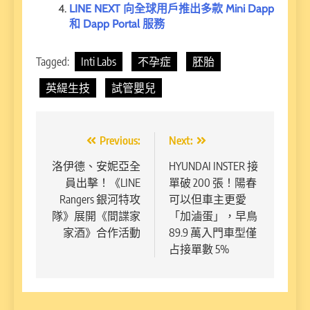
LINE NEXT 向全球用戶推出多款 Mini Dapp
和 Dapp Portal 服務
Tagged:
Inti Labs
不孕症
胚胎
英緹生技
試管嬰兒
文
Previous:
Next:
章
洛伊德、安妮亞全
HYUNDAI INSTER 接
員出擊！《LINE
單破 200 張！陽春
導
Rangers 銀河特攻
可以但車主更愛
覽
隊》展開《間諜家
「加滷蛋」，早鳥
家酒》合作活動
89.9 萬入門車型僅
占接單數 5%