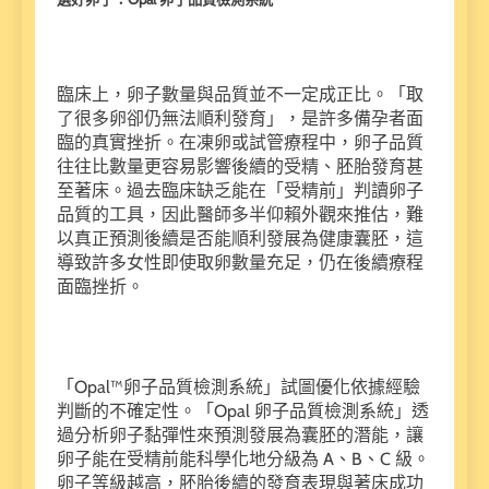
臨床上，卵子數量與品質並不一定成正比。「取
了很多卵卻仍無法順利發育」，是許多備孕者面
臨的真實挫折。在凍卵或試管療程中，卵子品質
往往比數量更容易影響後續的受精、胚胎發育甚
至著床。過去臨床缺乏能在「受精前」判讀卵子
品質的工具，因此醫師多半仰賴外觀來推估，難
以真正預測後續是否能順利發展為健康囊胚，這
導致許多女性即使取卵數量充足，仍在後續療程
面臨挫折。
「Opal™卵子品質檢測系統」試圖優化依據經驗
判斷的不確定性。「Opal 卵子品質檢測系統」透
過分析卵子黏彈性來預測發展為囊胚的潛能，讓
卵子能在受精前能科學化地分級為 A、B、C 級。
卵子等級越高，胚胎後續的發育表現與著床成功