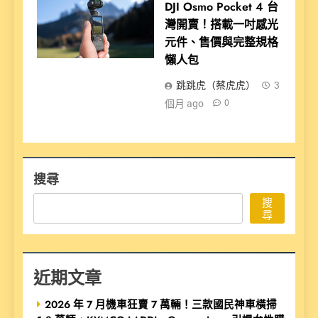
DJI Osmo Pocket 4 台
灣開賣！搭載一吋感光
元件、售價與完整規格
懶人包
跳跳虎（蔡虎虎）
3
個月 ago
0
搜尋
搜
尋
近期文章
2026 年 7 月機車狂賣 7 萬輛！三款國民神車橫掃