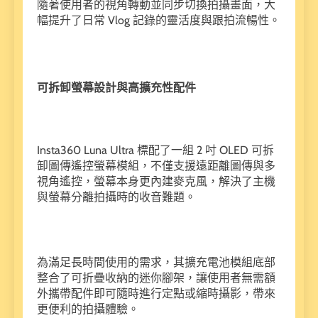
隨著使用者的視角轉動並同步切換拍攝畫面，大
幅提升了日常 Vlog 記錄的靈活度與跟拍流暢性。
可拆卸螢幕設計與高擴充性配件
Insta360 Luna Ultra 標配了一組 2 吋 OLED 可拆
卸圖傳遙控螢幕模組，不僅支援遠距離圖傳與多
視角遙控，螢幕本身更內建麥克風，解決了主機
與螢幕分離拍攝時的收音難題。
為滿足長時間使用的需求，其擴充電池模組底部
整合了可折疊收納的迷你腳架，讓使用者無需額
外攜帶配件即可隨時進行定點或縮時攝影，帶來
更便利的拍攝體驗。