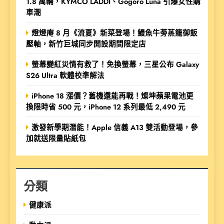
1.8 萬輛，KYMCO LADDI、Gogoro Luna 引爆女性購
車潮
燈燈庵 8 月《流夏》新菜登場！鰻魚牛蒡蒸籠御飯
壓軸，新竹巨城同步開設期間限定店
螢幕變紅災情有救了！免換螢幕，三星公布 Galaxy
S26 Ultra 軟體校準解法
iPhone 18 漲價？舊機還能再戰！燦坤蘋果電池更
換限時省 500 元，iPhone 12 系列最低 2,490 元
激發新學期潛能！Apple 信義 A13 雙活動登場，參
加就送限量貼紙包
分類
健康派