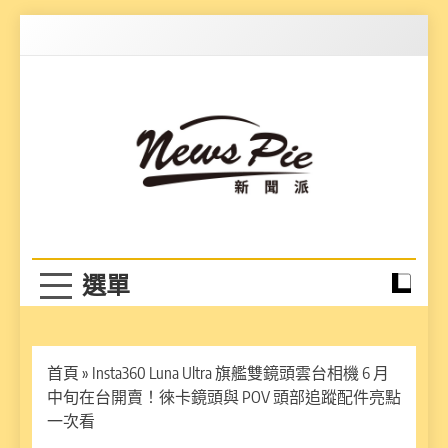
Skip
to
content
News Pie
最有料的新聞
首頁
»
Insta360 Luna Ultra 旗艦雙鏡頭雲台相機 6 月
中旬在台開賣！徠卡鏡頭與 POV 頭部追蹤配件亮點
一次看