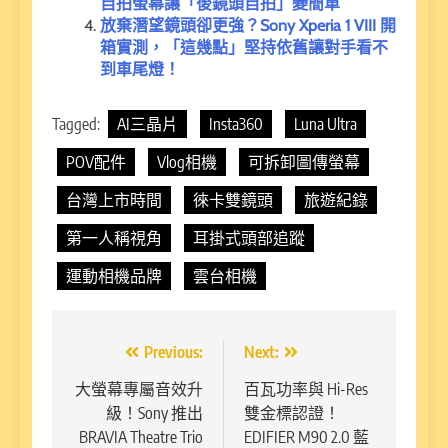
自拍螢幕讓「後鏡頭自拍」變簡單
放棄潛望鏡頭卻更強？Sony Xperia 1 VIII 開
箱實測，「這幾點」堅持依舊讓對手看不
到車尾燈！
Tagged:
AI三晶片
Insta360
Luna Ultra
POV配件
Vlog相機
可拆卸圖傳螢幕
台灣上市時間
徠卡雙鏡頭
旅遊紀錄
第一人稱視角
耳掛式頭部追蹤
運動相機品牌
雲台相機
文
Previous:
Next:
章
大螢幕專屬音效升
百瓦功率與 Hi-Res
級！Sony 推出
雙金標認證！
導
BRAVIA Theatre Trio
EDIFIER M90 2.0 藍