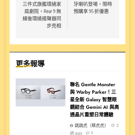
覽
三件式旗艦環繞家
牙喇叭登場，限時
庭劇院，Rear 9 無
預購享 95 折優惠
線後環繞揚聲器同
步亮相
更多報導
聯名 Gentle Monster
與 Warby Parker！三
星全新 Galaxy 智慧眼
鏡結合 Gemini AI 與高
通晶片重塑日常體驗
跳跳虎（蔡虎虎）
2
週 ago
0