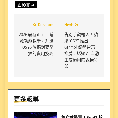
虛擬實境
文
Previous:
Next:
章
2026 最新 iPhone 隱
告別手動輸入！蘋
藏功能教學，升級
果 iOS 27 推出
導
iOS 26 後絕對要掌
Genmoji 鍵盤智慧
覽
握的實用技巧
推薦，透過 AI 自動
生成適用的表情符
號
更多報導
免穿戴裝置！BenQ 於