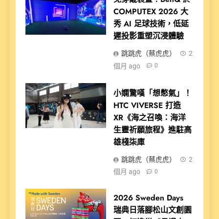
COMPUTEX 2026 大
秀 AI 足球技術，低延
遲投影重塑沉浸體驗
跳跳虎（蔡虎虎）
2
個月 ago
0
小嫻驚嘆「想憋氣」！
HTC VIVERSE 打造
XR《海之召喚：海洋
生靈祈願旅程》進駐高
雄棧柒庫
跳跳虎（蔡虎虎）
2
個月 ago
0
2026 Sweden Days
瑞典日落腳松山文創園