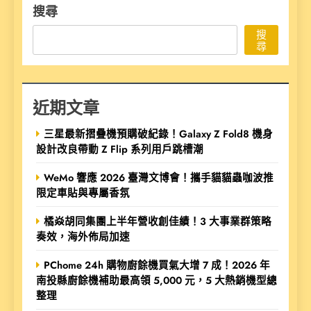
搜尋
搜
尋
近期文章
三星最新摺疊機預購破紀錄！Galaxy Z Fold8 機身
設計改良帶動 Z Flip 系列用戶跳槽潮
WeMo 響應 2026 臺灣文博會！攜手貓貓蟲咖波推
限定車貼與專屬香氛
橘焱胡同集團上半年營收創佳績！3 大事業群策略
奏效，海外佈局加速
PChome 24h 購物廚餘機買氣大增 7 成！2026 年
南投縣廚餘機補助最高領 5,000 元，5 大熱銷機型總
整理