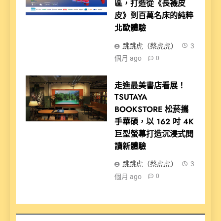
區，打造從《長襪皮
皮》到百萬名床的純粹
北歐體驗
跳跳虎（蔡虎虎）
3
個月 ago
0
走進最美書店看展！
TSUTAYA
BOOKSTORE 松菸攜
手華碩，以 162 吋 4K
巨型螢幕打造沉浸式閱
讀新體驗
跳跳虎（蔡虎虎）
3
個月 ago
0