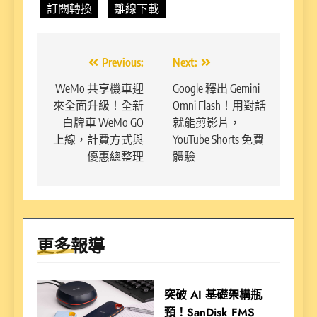
訂閱轉換
離線下載
文
Previous:
Next:
章
WeMo 共享機車迎
Google 釋出 Gemini
來全面升級！全新
Omni Flash！用對話
導
白牌車 WeMo GO
就能剪影片，
覽
上線，計費方式與
YouTube Shorts 免費
優惠總整理
體驗
更多報導
突破 AI 基礎架構瓶
頸！SanDisk FMS