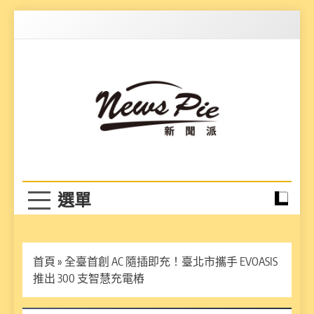
Skip
to
content
News Pie
最有料的新聞
首頁
»
全臺首創 AC 隨插即充！臺北市攜手 EVOASIS
推出 300 支智慧充電樁