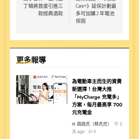
導
丁頓將首度引進三
Care+》延保計劃最
覽
款經典酒款
多可加購 2 年電池
保固
更多報導
為電動車主而生的資費
新選擇！台灣大推
「MyCharge 充電多」
方案，每月最高享 700
元充電金
跳跳虎（蔡虎虎）
2
天 ago
0