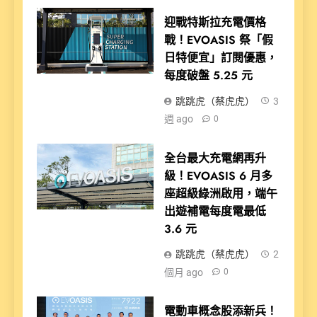
迎戰特斯拉充電價格
戰！EVOASIS 祭「假
日特便宜」訂閱優惠，
每度破盤 5.25 元
跳跳虎（蔡虎虎）
3
週 ago
0
全台最大充電網再升
級！EVOASIS 6 月多
座超級綠洲啟用，端午
出遊補電每度電最低
3.6 元
跳跳虎（蔡虎虎）
2
個月 ago
0
電動車概念股添新兵！