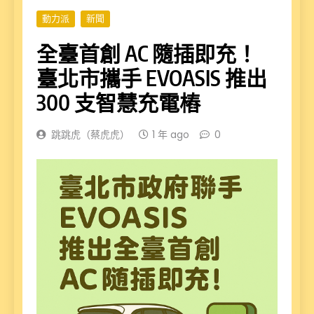
動力派
新聞
全臺首創 AC 隨插即充！
臺北市攜手 EVOASIS 推出
300 支智慧充電樁
跳跳虎（蔡虎虎）
1 年 ago
0