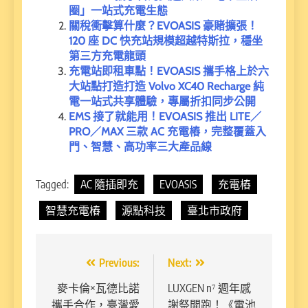
圈」一站式充電生態
關稅衝擊算什麼？EVOASIS 豪賭擴張！
120 座 DC 快充站規模超越特斯拉，穩坐
第三方充電龍頭
充電站即租車點！EVOASIS 攜手格上於六
大站點打造打造 Volvo XC40 Recharge 純
電一站式共享體驗，專屬折扣同步公開
EMS 接了就能用！EVOASIS 推出 LITE／
PRO／MAX 三款 AC 充電樁，完整覆蓋入
門、智慧、高功率三大產品線
Tagged:
AC 隨插即充
EVOASIS
充電樁
智慧充電樁
源點科技
臺北市政府
文
Previous:
Next:
章
麥卡倫×瓦德比諾
LUXGEN n⁷ 週年感
攜手合作，臺灣愛
謝祭開跑！《電池