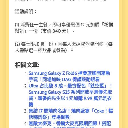
活動說明：
(1) 消費任一主餐，即可享優惠價 12 元加購「粉撲
鬆餅」一份（市值 340 元）。
(2) 每桌限加購一份，且每人需達成消費門檻（每
人需點選一杯飲品或餐點）。
相關文章:
Samsung Galaxy Z Fold6 摺疊旗艦開箱動
手玩！同場加映 UAG 保護殼動眼看
Ultra 占比破 8 成、最夯配色「鈦空藍」！
Samsung Galaxy S25 系列開放早鳥優先取
貨，頭香許先生以 1 元加購 9.99 萬元洗衣
機
集結 17 間燒肉名店！燒肉盛宴「Coke！暢
快嗨肉祭」登場倒數
無敵大麥克、香鷄大麥克限期回歸！搭配