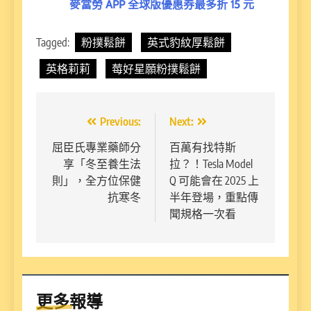
麥當勞 APP 全球版優惠券最多折 15 元
Tagged:
粉撲鬆餅
英式豹紋厚鬆餅
英格莉莉
莓好星願粉撲鬆餅
文
Previous:
Next:
章
屈臣氏專業藥師分
百萬有找特斯
享「冬至養生法
拉？！Tesla Model
導
則」，全方位保健
Q 可能會在 2025 上
覽
抗寒冬
半年登場，重點傳
聞規格一次看
更多報導