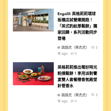
Engolili 英格莉莉環球
板橋店試營運開跑！
「英式豹紋厚鬆餅」獨
家回歸，系列活動同步
登場
跳跳虎（蔡虎虎）
2
年 ago
0
英格莉莉推出莓好時光
粉撲鬆餅！享用派對饗
宴雙人套餐贈香氛殿堂
針管香水
跳跳虎（蔡虎虎）
3
年 ago
0