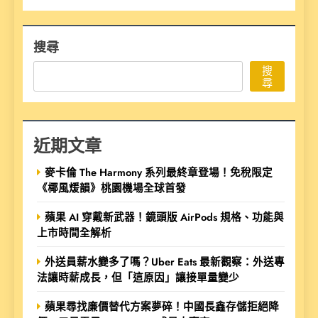
搜尋
搜
尋
近期文章
麥卡倫 The Harmony 系列最終章登場！免稅限定
《椰風煖韻》桃園機場全球首發
蘋果 AI 穿戴新武器！鏡頭版 AirPods 規格、功能與
上市時間全解析
外送員薪水變多了嗎？Uber Eats 最新觀察：外送專
法讓時薪成長，但「這原因」讓接單量變少
蘋果尋找廉價替代方案夢碎！中國長鑫存儲拒絕降