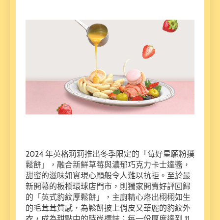
2024 年英格莉莉推出冬季限定的「莓好星願粉撲
鬆餅」，融合新鮮草莓與濃郁巧克力卡士達醬，
甜蜜的滋味如實現心願般令人難以抗拒。至於最
新開幕的板橋環球店門市，則獨家開賣好評回歸
的「英式豹紋厚鬆餅」，主廚精心烙出栩栩如生
的毛茸茸質感，為鬆餅披上俏皮又華麗的豹紋外
衣，成為甜點中的時尚標誌；每一份厚度達到 11