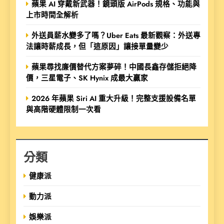
蘋果 AI 穿戴新武器！鏡頭版 AirPods 規格、功能與
上市時間全解析
外送員薪水變多了嗎？Uber Eats 最新觀察：外送專
法讓時薪成長，但「這原因」讓接單量變少
蘋果尋找廉價替代方案夢碎！中國長鑫存儲拒絕降
價，三星電子、SK Hynix 成最大贏家
2026 年蘋果 Siri AI 重大升級！完整支援設備名單
與高階硬體限制一次看
分類
健康派
動力派
娛樂派