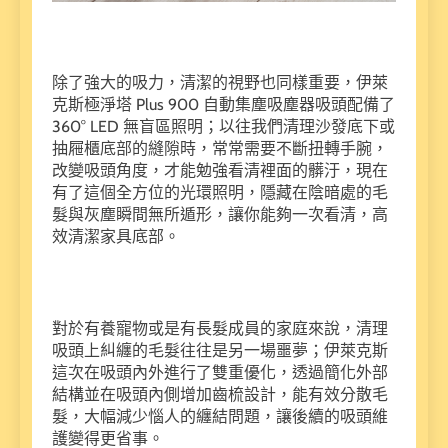
除了強大的吸力，清潔的視野也同樣重要，伊萊
克斯極淨塔 Plus 900 自動集塵吸塵器吸頭配備了
360° LED 無盲區照明；以往我們清理沙發底下或
抽屜櫃底部的縫隙時，常常需要不斷扭轉手腕，
改變吸頭角度，才能勉強看清裡面的髒汙，現在
有了這個全方位的光環照明，隱藏在陰暗處的毛
髮與灰塵瞬間無所遁形，讓你能夠一次看清，高
效清潔家具底部。
對於有養寵物或是有長髮成員的家庭來說，清理
吸頭上糾纏的毛髮往往是另一場噩夢；伊萊克斯
這次在吸頭內外進行了雙重優化，透過簡化外部
結構並在吸頭內側增加齒梳設計，能有效分散毛
髮，大幅減少惱人的纏結問題，讓後續的吸頭維
護變得更省事。