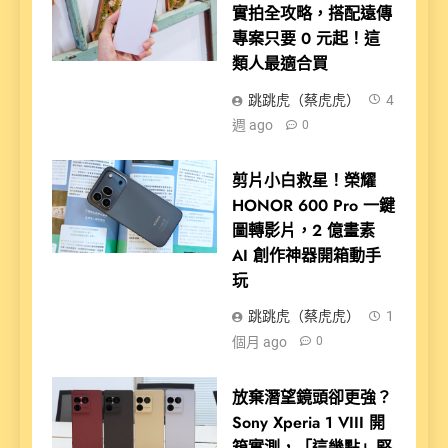
實拍全攻略，搭配遠傳
專案只要 0 元起！這
類人最適合買
跳跳虎（蔡虎虎）
4
週 ago
0
剪片小白救星！榮耀
HONOR 600 Pro 一鍵
圖轉影片，2 億畫素
AI 創作神器開箱動手
玩
跳跳虎（蔡虎虎）
1
個月 ago
0
放棄潛望鏡頭卻更強？
Sony Xperia 1 VIII 開
箱實測，「這幾點」堅