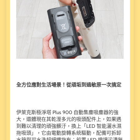
全方位應對生活場景！從頑垢到過敏原一次搞定
伊萊克斯極淨塔 Plus 900 自動集塵吸塵器的強
大，還體現在其乾溼多元的吸頭配件上，如果遇
到難以清理的頑強髒汙，換上「LED 智能灑水濕
拖吸頭」，它由電動旋轉系統驅動，配備可拆卸
水箱與可水洗超細纖拖布；前置 LED 燈讓污漬無