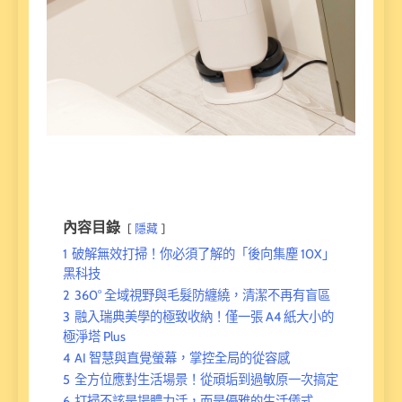
內容目錄
隱藏
1
破解無效打掃！你必須了解的「後向集塵 10X」
黑科技
2
360° 全域視野與毛髮防纏繞，清潔不再有盲區
3
融入瑞典美學的極致收納！僅一張 A4 紙大小的
極淨塔 Plus
4
AI 智慧與直覺螢幕，掌控全局的從容感
5
全方位應對生活場景！從頑垢到過敏原一次搞定
6
打掃不該是場體力活，而是優雅的生活儀式