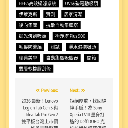
HEPA高效過濾系統
UV床墊電動吸頭
伊萊克斯
實測
居家清潔
後向集塵
抗敏自動集塵塔
拋光滾刷吸頭
極淨塔 Plus 900
毛髮防纏繞
測試
灑水濕拖吸頭
瑞典美學
自動集塵吸塵器
開箱
雙層軟橡膠刮條
文
Previous:
Next:
章
2026 最新！Lenovo
拒絕厚重，找回純
Legion Tab Gen 5 與
粹手感！為 Sony
導
Idea Tab Pro Gen 2
Xperia 1 VIII 量身打
覽
雙平板台灣上市價
造的 Deff DURO 克