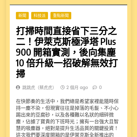
新聞
科技派
重點新聞
打掃時間直接省下三分之
二！伊萊克斯極淨塔 Plus
900 開箱實測，後向集塵
10 倍升級一招破解無效打
掃
跳跳虎（蔡虎虎）
2 個月 ago
0
在快節奏的生活中，我們總是希望家裡能隨時保
持一塵不染，但現實往往是掉落的毛髮、不小心
踢出來的豆腐砂，以及各種難以名狀的細碎微
塵，佔據了寶貴的下班時光；擁有一台強大且智
慧的吸塵器，絕對是提升生活品質的關鍵投資！
這次我們要深度開箱的是伊萊克斯全新推出的