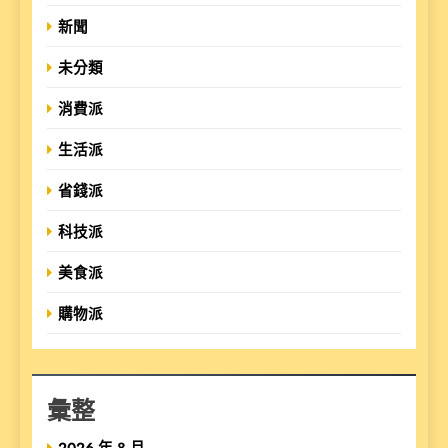
新聞
未分類
消費派
生活派
省錢派
科技派
美食派
購物派
彙整
2026 年 8 月