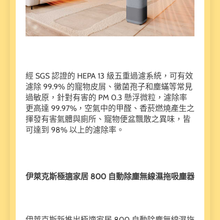
經 SGS 認證的 HEPA 13 級五重過濾系統，可有效
濾除 99.9% 的寵物皮屑、黴菌孢子和塵蟎等常見
過敏原，針對有害的 PM 0.3 懸浮微粒，濾除率
更高達 99.97%，空氣中的甲醛、香菸燃燒產生之
揮發有害氣體與廁所、寵物便盆飄散之異味，皆
可達到 98% 以上的濾除率。
伊萊克斯極適家居 800 自動除塵無線濕拖吸塵器
伊萊克斯新推出極適家居 800 自動除塵無線濕拖