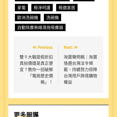
家電
極淨呵護
極適家居
歐洲洗碗機
洗碗機
自動除塵無線濕拖吸塵器
文
Previous:
Next:
章
雙 11 大戰是假折扣
淘寶聲明稿｜淘寶
真抬價還是真正便
恪遵台灣法令規
導
宜？教你一招破解
範，持續努力保障
覽
「電商歷史價
台灣用戶跨境購物
格」！
權益
更多報導