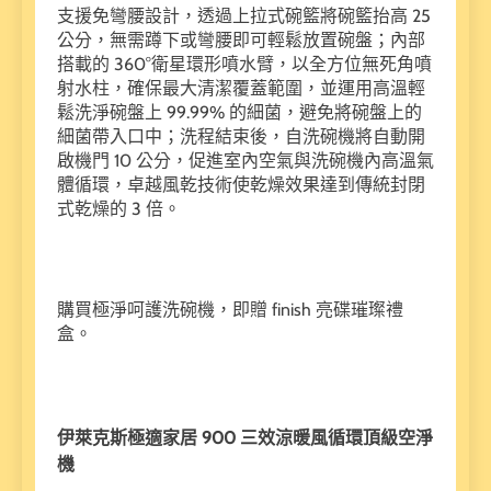
支援免彎腰設計，透過上拉式碗籃將碗籃抬高 25
公分，無需蹲下或彎腰即可輕鬆放置碗盤；內部
搭載的 360°衛星環形噴水臂，以全方位無死角噴
射水柱，確保最大清潔覆蓋範圍，並運用高溫輕
鬆洗淨碗盤上 99.99% 的細菌，避免將碗盤上的
細菌帶入口中；洗程結束後，自洗碗機將自動開
啟機門 10 公分，促進室內空氣與洗碗機內高溫氣
體循環，卓越風乾技術使乾燥效果達到傳統封閉
式乾燥的 3 倍。
購買極淨呵護洗碗機，即贈 finish 亮碟璀璨禮
盒。
伊萊克斯極適家居 900 三效涼暖風循環頂級空淨
機