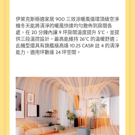
伊萊克斯極適家居 900 三效涼暖風循環頂級空淨
機冬天能將清淨的暖風快速均勻散佈到房間各
處，在 20 分鐘內讓 9 坪房間溫度提升 5°C，並提
供三段溫控設計，最高能維持 26°C 的溫暖舒適；
此機型還具有旗艦級高達 10.25 CASR 註 4 的清淨
能力，適用坪數達 24 坪空間。