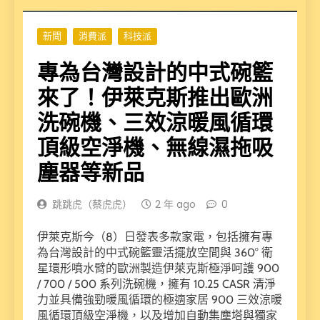
新聞
消費派
科技派
專為台灣設計的中式碗籃
來了！伊萊克斯推出歐洲
洗碗機、三效涼暖風循環
頂級空淨機、無線濕拖吸
塵器等新品
跳跳虎（蔡虎虎）
2 年 ago
0
伊萊克斯今（8）日發表多款家電，包括擁有專
為台灣設計的中式碗籃靈活擺放空間與 360° 衛
星環形噴水臂的歐洲製造伊萊克斯極淨呵護 900
/ 700 / 500 系列洗碗機，擁有 10.25 CASR 清淨
力並具備強勁暖風循環的極適家居 900 三效涼暖
風循環頂級空淨機，以及增加自動集塵塔與獨家