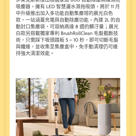
吸塵器，擁有 LED 智慧灑水濕拖吸頭，將於 11 月
中升級推出加入多功能自動集塵塔的晨光白色
款，一站涵蓋充電與自動除塵功能，內建 2L 的自
動封口集塵袋，可容納高達 8 週的髒汙量；晨光
白款另搭載獨家專利 BrushRollClean 毛髮截斷技
術，只需踩下吸頭踏板 5 – 10 秒，即可切斷毛髮
與纖維，並收集至集塵盒中，免手動清理仍可維
持強大清潔效能。