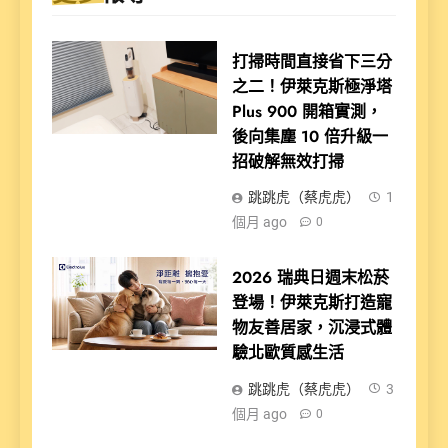
打掃時間直接省下三分
之二！伊萊克斯極淨塔
Plus 900 開箱實測，
後向集塵 10 倍升級一
招破解無效打掃
跳跳虎（蔡虎虎）
1
個月 ago
0
2026 瑞典日週末松菸
登場！伊萊克斯打造寵
物友善居家，沉浸式體
驗北歐質感生活
跳跳虎（蔡虎虎）
3
個月 ago
0