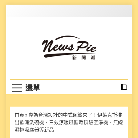
Skip
to
content
News Pie
最有料的新聞
首頁
»
專為台灣設計的中式碗籃來了！伊萊克斯推
出歐洲洗碗機、三效涼暖風循環頂級空淨機、無線
濕拖吸塵器等新品