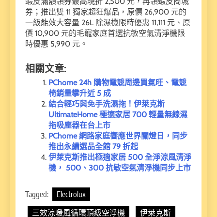
蝦皮滿額領券最高現折 2,500 元，再領蝦皮商城
券；推出雙 11 獨家超狂爆品，原價 26,900 元的
一級能效大容量 26L 除濕機限時優惠 11,111 元、原
價 10,900 元的毛寵家庭首選抗敏空氣清淨機限
時優惠 5,990 元。
相關文章:
PChome 24h 購物電競周邊買氣旺、電競
椅銷量攀升近 5 成
結合輕巧與免手洗濕拖！伊萊克斯
UltimateHome 極適家居 700 輕量無線濕
拖吸塵器在台上市
PChome 網路家庭響應世界關燈日，同步
推出永續選品全館 79 折起
伊萊克斯推出極適家居 500 全淨涼風清淨
機， 500、300 抗敏空氣清淨機同步上市
Tagged:
Electrolux
三效涼暖風循環頂級空淨機
伊萊克斯