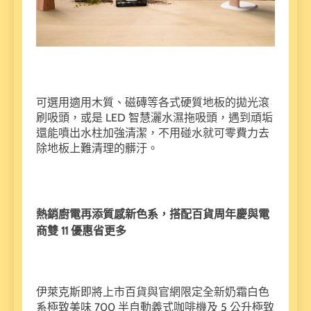
可選用適用木質、磁磚等各式硬質地板的拋光滾
刷吸頭，或是 LED 智慧灑水濕拖吸頭，遇到頑垢
還能噴出水柱加強清潔，不用碰水就可零費力去
除地板上難清理的髒汙。
熱銷廚電再添質感新色系，搭配百貨周年慶與電
商雙 11 優惠省更多
伊萊克斯即將上市百貨與官網限定全新奶霜白色
系極致美味 700 半自動義式咖啡機及 5 公升極致