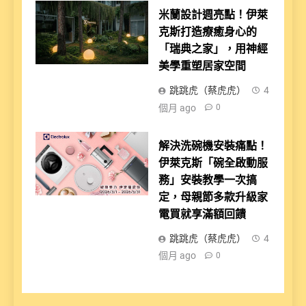
米蘭設計週亮點！伊萊
克斯打造療癒身心的
「瑞典之家」，用神經
美學重塑居家空間
跳跳虎（蔡虎虎）
4
個月 ago
0
解決洗碗機安裝痛點！
伊萊克斯「碗全啟動服
務」安裝教學一次搞
定，母親節多款升級家
電買就享滿額回饋
跳跳虎（蔡虎虎）
4
個月 ago
0