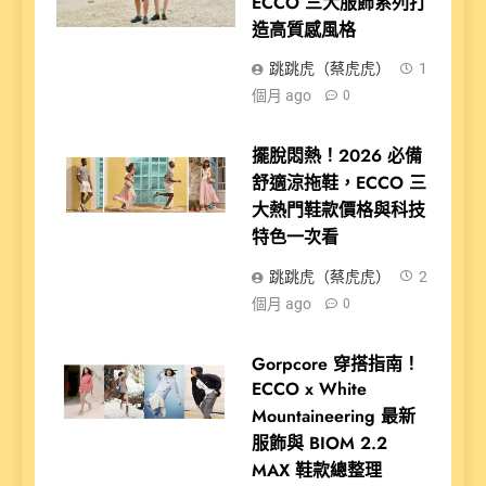
ECCO 三大服飾系列打
造高質感風格
跳跳虎（蔡虎虎）
1
個月 ago
0
擺脫悶熱！2026 必備
舒適涼拖鞋，ECCO 三
大熱門鞋款價格與科技
特色一次看
跳跳虎（蔡虎虎）
2
個月 ago
0
Gorpcore 穿搭指南！
ECCO x White
Mountaineering 最新
服飾與 BIOM 2.2
MAX 鞋款總整理