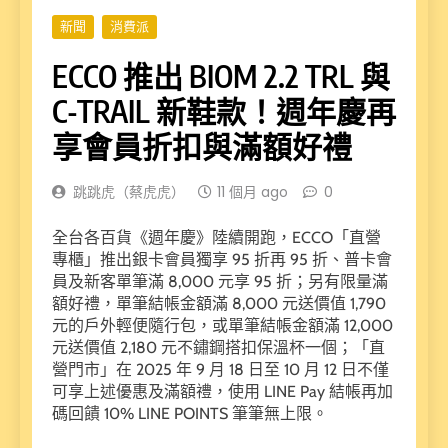
新聞
消費派
ECCO 推出 BIOM 2.2 TRL 與
C-TRAIL 新鞋款！週年慶再
享會員折扣與滿額好禮
跳跳虎（蔡虎虎）
11 個月 ago
0
全台各百貨《週年慶》陸續開跑，ECCO「直營
專櫃」推出銀卡會員獨享 95 折再 95 折、普卡會
員及新客單筆滿 8,000 元享 95 折；另有限量滿
額好禮，單筆結帳金額滿 8,000 元送價值 1,790
元的戶外輕便隨行包，或單筆結帳金額滿 12,000
元送價值 2,180 元不鏽鋼搭扣保溫杯一個；「直
營門市」在 2025 年 9 月 18 日至 10 月 12 日不僅
可享上述優惠及滿額禮，使用 LINE Pay 結帳再加
碼回饋 10% LINE POINTS 筆筆無上限。