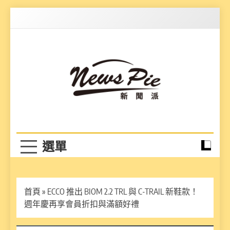
Skip
to
content
News Pie
最有料的新聞
首頁
»
ECCO 推出 BIOM 2.2 TRL 與 C-TRAIL 新鞋款！
週年慶再享會員折扣與滿額好禮