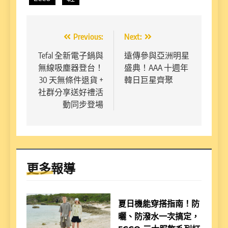
文
Previous:
Next:
章
Tefal 全新電子鍋與
遠傳參與亞洲明星
無線吸塵器登台！
盛典！AAA 十週年
導
30 天無條件退貨 +
韓日巨星齊聚
覽
社群分享送好禮活
動同步登場
更多報導
夏日機能穿搭指南！防
曬、防潑水一次搞定，