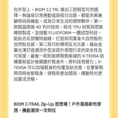
在外型上，BIOM 2.2 TRL 推出三款鞋型可供選
擇，無論是日常通勤或是假日出遊，都能完美兼
顧時尚與機能，成為日常生活的理想夥伴。第一
款鞋面透過 4D 列印技術，結合 TPU 材質與透氣
織物製成，並搭載 FLUIDFORM 一體成型科技，
能貼合足部獨特曲線，打造如同置身大自然般的
自然貼合感。第二款巧妙運用反光元素，藉由金
屬光澤打造潮流外型並提升夜間行走的安全性及
可見度。最後一款則是將鞋側兩端的 X-TENSA 結
構重新設計後顯露於鞋身外，將科技視覺化；X-
TENSA 可以加強鞋身的包覆及貼合度，在繫緊鞋
帶同時收緊鞋身，使鞋款更加穩固、運動時也更
加靈活流暢。
BIOM C-TRAIL Zip-Up 首登場！戶外風格新色穿
搭，機能潮流一次到位