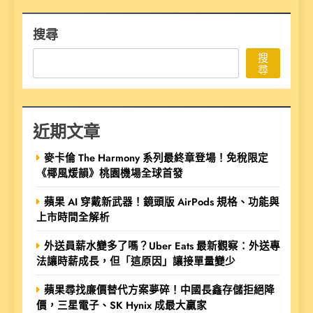
搜尋
搜
尋
近期文章
麥卡倫 The Harmony 系列最終章登場！免稅限定
《椰風煖韻》桃園機場全球首發
蘋果 AI 穿戴新武器！鏡頭版 AirPods 規格、功能與
上市時間全解析
外送員薪水變多了嗎？Uber Eats 最新觀察：外送專
法讓時薪成長，但「這原因」讓接單量變少
蘋果尋找廉價替代方案夢碎！中國長鑫存儲拒絕降
價，三星電子、SK Hynix 成最大贏家