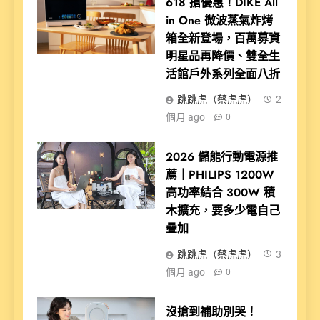
618 搶優惠！DIKE All
in One 微波蒸氣炸烤
箱全新登場，百萬募資
明星品再降價、雙全生
活館戶外系列全面八折
跳跳虎（蔡虎虎）
2
個月 ago
0
2026 儲能行動電源推
薦｜PHILIPS 1200W
高功率結合 300W 積
木擴充，要多少電自己
疊加
跳跳虎（蔡虎虎）
3
個月 ago
0
沒搶到補助別哭！