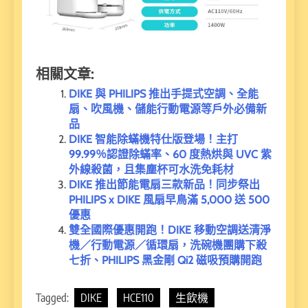
相關文章:
DIKE 與 PHILIPS 推出手提式空調、全能
扇、吹風機、儲能行動電源等戶外必備新
品
DIKE 智能除蟎機特仕版登場！主打
99.99％認證除蟎率、60 度熱烘與 UVC 紫
外線殺菌，且集塵杯可水洗免耗材
DIKE 推出節能電扇三款新品！同步祭出
PHILIPS x DIKE 風扇早鳥滿 5,000 送 500
優惠
雙全國際優惠開跑！DIKE 移動空調送清淨
機／行動電源／循環扇，洗碗機團購下殺
七折、PHILIPS 黑金剛 Qi2 磁吸預購開跑
Tagged:
DIKE
HCE110
生飲機