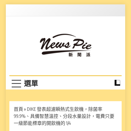
Skip
to
content
News Pie
最有料的新聞
首頁
»
DIKE 發表超濾瞬熱式生飲機，除菌率
99.9%、具備智慧溫控、分段水量設計，電費只要
一級節能標章的開飲機的 1/4