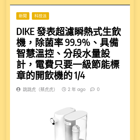
新聞
科技派
DIKE 發表超濾瞬熱式生飲
機，除菌率 99.9%、具備
智慧溫控、分段水量設
計，電費只要一級節能標
章的開飲機的 1/4
跳跳虎（蔡虎虎）
2 年 ago
0