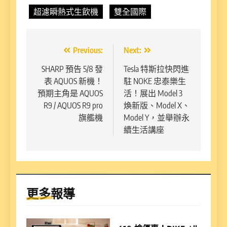
超濾瞬熱式生飲機
雙全國際
文
Previous:
Next:
章
SHARP 預告 5/8 發
Tesla 特斯拉快閃進
表 AQUOS 新機！
駐 NOKE 忠泰樂生
導
預期主角是 AQUOS
活！展出 Model 3
覽
R9 / AQUOS R9 pro
煥新版、Model X、
旗艦機
Model Y，並舉辦永
續生活講座
更多報導