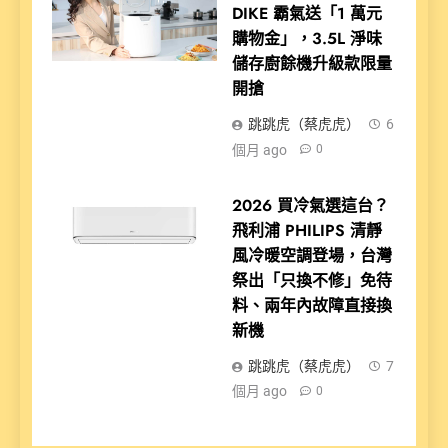
DIKE 霸氣送「1 萬元
購物金」，3.5L 淨味
儲存廚餘機升級款限量
開搶
跳跳虎（蔡虎虎）
6
個月 ago
0
2026 買冷氣選這台？
飛利浦 PHILIPS 清靜
風冷暖空調登場，台灣
祭出「只換不修」免待
料、兩年內故障直接換
新機
跳跳虎（蔡虎虎）
7
個月 ago
0