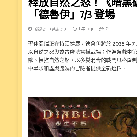
釋放自然之怒！《暗黑
「德魯伊」7/3 登場
跳跳虎（蔡虎虎）
1 年 ago
0
聖休亞瑞正在持續擴展，德魯伊將於 2025 年 
以自然之怒與遠古魔法震撼戰場；作為遊戲中
獸、操控自然之怒，以多變混合的戰鬥風格壓
中尋求和諧與毀滅的冒險者提供全新選擇。