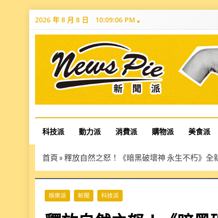
Skip
2026 年 8 月 8 日
10:09:07 PM
to
content
News Pie
最有料的新聞
科技派
動力派
消費派
購物派
美食派
首頁
»
釋放自然之怒！《暗黑破壞神 永生不朽》全新職
娛樂派
新聞
科技派