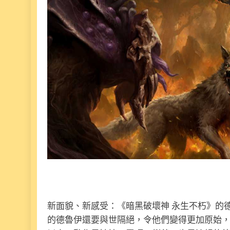
新面貌、新感受：《暗黑破壞神 永生不朽》的
的德魯伊還要與世隔絕，令他們變得更加原始