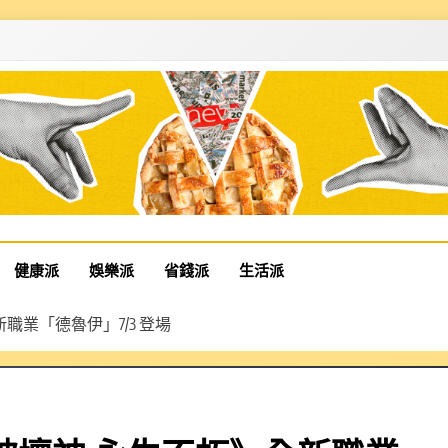
健康派
娛樂派
省錢派
生活派
業「德魯伊」7/3 登場