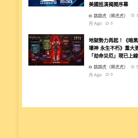
美國巡演揭開序幕
跳跳虎（蔡虎虎）
月 Ago
0
地獄勢力再起！《暗
壞神 永生不朽》重大
「劫命災厄」現已上
跳跳虎（蔡虎虎）
月 Ago
0