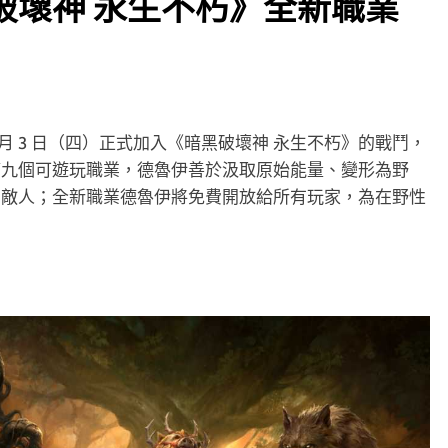
破壞神 永生不朽》全新職業
7 月 3 日（四）正式加入《暗黑破壞神 永生不朽》的戰鬥，
第九個可遊玩職業，德魯伊善於汲取原始能量、變形為野
制敵人；全新職業德魯伊將免費開放給所有玩家，為在野性