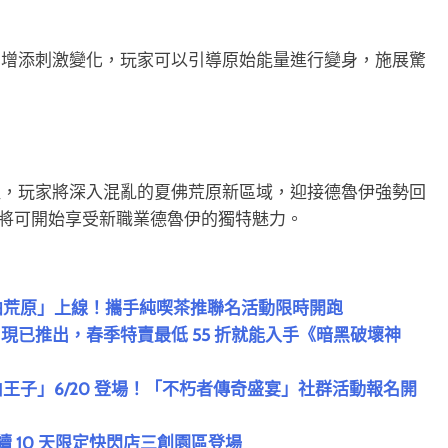
法增添刺激變化，玩家可以引導原始能量進行變身，施展驚
溫，玩家將深入混亂的夏佛荒原新區域，迎接德魯伊強勢回
所有玩家將可開始享受新職業德魯伊的獨特魅力。
曲荒原」上線！攜手純喫茶推聯名活動限時開跑
來」現已推出，春季特賣最低 55 折就能入手《暗黑破壞神
王子」6/20 登場！「不朽者傳奇盛宴」社群活動報名開
連續 10 天限定快閃店三創園區登場