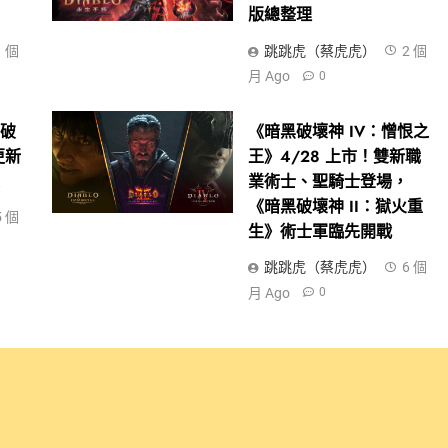
版總整理
1 個
跳跳虎（蔡虎虎）
2 個
月 Ago
0
黑破
《暗黑破壞神 IV：憎恨之
更新
王》4/28 上市！雙新職
線
業術士、聖騎士登場，
《暗黑破壞神 II：獄火重
5 個
生》術士軍臨先開戰
跳跳虎（蔡虎虎）
6 個
月 Ago
0