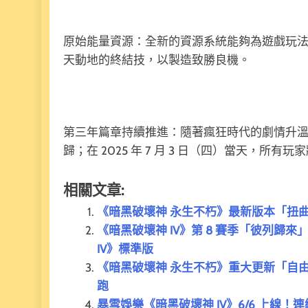
原始能量資源：全新的資源系統能夠為遊戲玩
天動地的終結技，以製造致勝良機。
第三年篇章持續推進：隨著瘋狂時代的劇情升
歸；在 2025 年 7 月 3 日（四）當天，
相關文章:
《暗黑破壞神 永生不朽》最新版本「扭
《暗黑破壞神 IV》第 8 賽季「彼列歸
IV》標準版
《暗黑破壞神 永生不朽》重大更新「自由
跑
暴雪娛樂《暗黑破壞神 IV》6/6 上線！