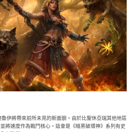
德魯伊將帶來前所未見的新面貌。由於比聖休亞瑞其他地區
，並將速度作為戰鬥核心。這會是《暗黑破壞神》系列有史