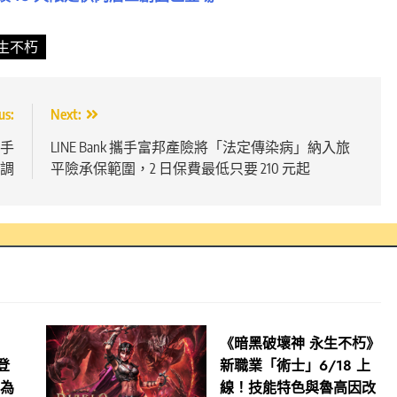
生不朽
us:
Next:
手
LINE Bank 攜手富邦產險將「法定傳染病」納入旅
特調
平險承保範圍，2 日保費最低只要 210 元起
《暗黑破壞神 永生不朽》
月登
新職業「術士」6/18 上
，為
線！技能特色與魯高因改