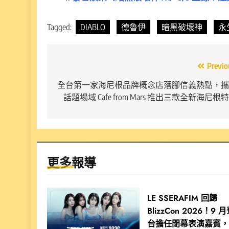
Tagged:
DIABLO
德魯伊
暗黑破壞神
永
文
Previo
章
全台第一家海尼根品牌概念店落腳信義熱點，攜
話題場域 Cafe from Mars 推出三款全新海尼根
導
覽
更多報導
LE SSERAFIM 回歸
BlizzCon 2026！9 
台擔任閉幕表演嘉賓