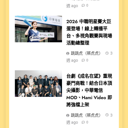
週 ago
0
2026 中職明星賽大巨
蛋登場！線上轉播平
台、多視角觀賽與現場
活動總整理
跳跳虎（蔡虎虎）
3
週 ago
0
台劇《成名在望》重現
豪門商戰！結合日本頂
尖攝影，中華電信
MOD、Hami Video 即
將強檔上架
跳跳虎（蔡虎虎）
3
週 ago
0