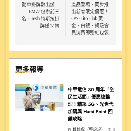
動車掛牌數出爐！
產品登場，同步推
導
BMW 包辦前三
出新春限定優惠！
覽
名，Tesla 特斯拉掛
CASETiFY Club 黃
牌僅 12 輛
金、白銀、銅級會
員消費即贈紅包袋
更多報導
中華電信 30 周年「全
民生活節」優惠總整
理！精采 5G、光世代
加碼與 Hami Point 回
饋攻略
跳跳虎（蔡虎虎）
3