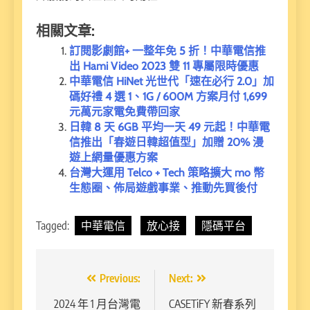
相關文章:
訂閱影劇館+ 一整年免 5 折！中華電信推
出 Hami Video 2023 雙 11 專屬限時優惠
中華電信 HiNet 光世代「速在必行 2.0」加
碼好禮 4 選 1、1G / 600M 方案月付 1,699
元萬元家電免費帶回家
日韓 8 天 6GB 平均一天 49 元起！中華電
信推出「春遊日韓超值型」加贈 20% 漫
遊上網量優惠方案
台灣大運用 Telco + Tech 策略擴大 mo 幣
生態圈、佈局遊戲事業、推動先買後付
Tagged:
中華電信
放心接
隱碼平台
文
Previous:
Next:
章
2024 年 1 月台灣電
CASETiFY 新春系列