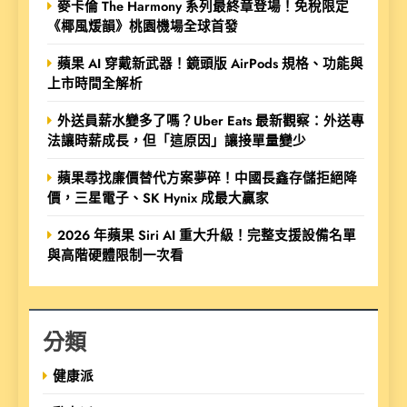
麥卡倫 The Harmony 系列最終章登場！免稅限定
《椰風煖韻》桃園機場全球首發
蘋果 AI 穿戴新武器！鏡頭版 AirPods 規格、功能與
上市時間全解析
外送員薪水變多了嗎？Uber Eats 最新觀察：外送專
法讓時薪成長，但「這原因」讓接單量變少
蘋果尋找廉價替代方案夢碎！中國長鑫存儲拒絕降
價，三星電子、SK Hynix 成最大贏家
2026 年蘋果 Siri AI 重大升級！完整支援設備名單
與高階硬體限制一次看
分類
健康派