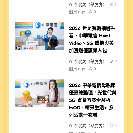
跳跳虎（蔡虎虎）
1
個月 ago
0
2026 世足賽轉播哪裡
看？中華電信 Hami
Video、5G 購機與美
加漫遊優惠懶人包
跳跳虎（蔡虎虎）
2
個月 ago
0
2026 中華電信母親節
優惠總整理！光世代與
5G 資費方案全解析，
MOD、精采生活+ 系
列活動一次看
跳跳虎（蔡虎虎）
4