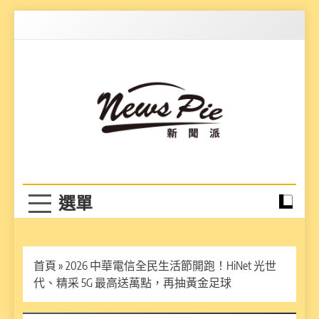
Skip
to
content
News Pie
最有料的新聞
首頁
»
2026 中華電信全民生活節開跑！HiNet 光世
代、精采 5G 最高送萬點，再抽黃金足球