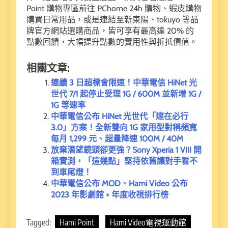
Point 購物專區前往 PChome 24h 購物、蝦皮購物
購買日常用品，或是連結至新東陽、tokuyo 等品
牌官方網站選購商品，皆可享有最高達 20% 的
點數回饋，大幅提升點數的實用性與折抵價值。
相關文章:
連續 3 日超標會限速！中華電信 HiNet 光
世代 7/1 起停止受理 1G / 600M 並新增 1G /
1G 等速率
中華電信公布 HiNet 光世代「速在必行
3.0」方案！全新雙向 1G 家用型對稱頻寬
每月 1,299 元、超量降速 100M / 40M
放棄潛望鏡頭卻更強？Sony Xperia 1 VIII 開
箱實測，「這幾點」堅持依舊讓對手看不
到車尾燈！
中華電信公布 MOD、Hami Video 公布
2023 年影劇館 + 年度收視排行榜
Tagged:
Hami Point
Hami Video電視運動館