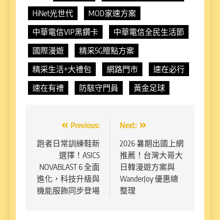
HiNet光世代
MOD家速方案
中華電信VIP黑鑽卡
中華電信全民生活節
國際漫遊
精采5G贈點方案
精采生活+大禮包
網路門市
速在必行
速在有禮
防駭守門員
黃金足球
文
Previous:
Next:
章
跑者日常訓練鞋新
2026 暑期出國上網
選擇！ASICS
推薦！台灣大哥大
導
NOVABLAST 6 全面
日韓漫遊方案與
覽
進化，科技升級與
WanderJoy 優惠總
機能服飾同步登場
整理