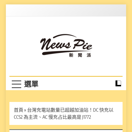
Skip
to
content
News Pie
最有料的新聞
首頁
»
台灣充電站數量已超越加油站！DC 快充以
CCS2 為主流、AC 慢充占比最高是 J1772