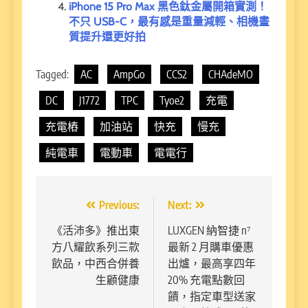
iPhone 15 Pro Max 黑色鈦金屬開箱實測！
不只 USB-C，最有感是重量減輕、相機畫
質提升還更好拍
Tagged:
AC
AmpGo
CCS2
CHAdeMO
DC
J1772
TPC
Tyoe2
充電
充電樁
加油站
快充
慢充
純電車
電動車
電電行
文
Previous:
Next:
章
《活沛多》推出東
LUXGEN 納智捷 n⁷
方八耀飲系列三款
最新 2 月購車優惠
導
飲品，中西合併養
出爐，最高享四年
覽
生顧健康
20% 充電點數回
饋，指定車型送家