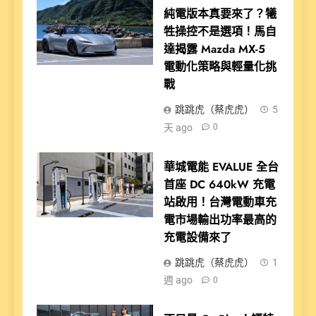
純電版本真要來了？犧
牲操控不是選項！馬自
達揭露 Mazda MX-5
電動化策略與輕量化挑
戰
跳跳虎（蔡虎虎）
5
天 ago
0
華城電能 EVALUE 全台
首座 DC 640kW 充電
站啟用！台灣電動車充
電市場輸出功率最高的
充電設備來了
跳跳虎（蔡虎虎）
1
週 ago
0