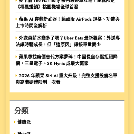
麥卡倫 The Harmony 系列最終章登場！免稅限定
《椰風煖韻》桃園機場全球首發
蘋果 AI 穿戴新武器！鏡頭版 AirPods 規格、功能與
上市時間全解析
外送員薪水變多了嗎？Uber Eats 最新觀察：外送專
法讓時薪成長，但「這原因」讓接單量變少
蘋果尋找廉價替代方案夢碎！中國長鑫存儲拒絕降
價，三星電子、SK Hynix 成最大贏家
2026 年蘋果 Siri AI 重大升級！完整支援設備名單
與高階硬體限制一次看
分類
健康派